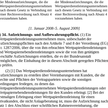
der Mindestaufzeichnungen, die die
der Mindestaufzeichnungen, die die
Wertpapierdienstleistungsunternehmen
Wertpapierdienstleistungsunternehmen
nach diesem Gesetz in Verbindung mit
nach diesem Gesetz in Verbindung mit
einer Rechtsverordnung nach Absatz 4
einer Rechtsverordnung nach Absatz 4
vorzunehmen haben.
vorzunehmen haben.
[1. Januar 2008–5. August 2009]
§ 34
.
Aufzeichnungs- und Aufbewahrungspflicht.
(1) Ein
ertpapierdienstleistungsunternehmen muss, unbeschadet der
ufzeichnungspflichten nach den Artikeln 7 und 8 der Verordnung (EG)
r. 1287/2006, über die von ihm erbrachten Wertpapierdienstleistungen
nd Wertpapiernebendienstleistungen sowie die von ihm getätigten
eschäfte Aufzeichnungen erstellen, die es der Bundesanstalt
rmöglichen, die Einhaltung der in diesem Abschnitt geregelten Pflichte
u prüfen.
(2)
[1] Das Wertpapierdienstleistungsunternehmen hat
ufzeichnungen zu erstellen über Vereinbarungen mit Kunden, die die
echte und Pflichten der Vertragsparteien sowie die sonstigen
edingungen festlegen, zu denen das
ertpapierdienstleistungsunternehmen Wertpapierdienstleistungen oder
ertpapiernebendienstleistungen für den Kunden erbringt.
[2] Bei der
rstmaligen Erbringung einer Wertpapierdienstleistung für einen
rivatkunden, die nicht Anlageberatung ist, muss die Aufzeichnung nach
atz 1 den Abschluss einer schriftlichen Rahmenvereinbarung, die