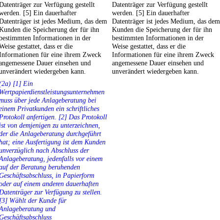
Datenträger zur Verfügung gestellt
Datenträger zur Verfügung gestellt
werden. [5] Ein dauerhafter
werden. [5] Ein dauerhafter
Datenträger ist jedes Medium, das dem
Datenträger ist jedes Medium, das dem
Kunden die Speicherung der für ihn
Kunden die Speicherung der für ihn
bestimmten Informationen in der
bestimmten Informationen in der
Weise gestattet, dass er die
Weise gestattet, dass er die
Informationen für eine ihrem Zweck
Informationen für eine ihrem Zweck
angemessene Dauer einsehen und
angemessene Dauer einsehen und
unverändert wiedergeben kann.
unverändert wiedergeben kann.
(2a) [1] Ein
Wertpapierdienstleistungsunternehmen
muss über jede Anlageberatung bei
einem Privatkunden ein schriftliches
Protokoll anfertigen. [2] Das Protokoll
ist von demjenigen zu unterzeichnen,
der die Anlageberatung durchgeführt
hat; eine Ausfertigung ist dem Kunden
unverzüglich nach Abschluss der
Anlageberatung, jedenfalls vor einem
auf der Beratung beruhenden
Geschäftsabschluss, in Papierform
oder auf einem anderen dauerhaften
Datenträger zur Verfügung zu stellen.
[3] Wählt der Kunde für
Anlageberatung und
Geschäftsabschluss