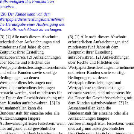
Vollständigkeit des Protokolls zu
beweisen.
(2b) Der Kunde kann von dem
Wertpapierdienstleistungsunternehmen
die Herausgabe einer Ausfertigung des
Protokolls nach Absatz 2a verlangen.
(3) [1] Alle nach diesem Abschnitt
(3) [1] Alle nach diesem Abschnitt
erforderlichen Aufzeichnungen sind
erforderlichen Aufzeichnungen sind
mindestens fünf Jahre ab dem
mindestens fünf Jahre ab dem
Zeitpunkt ihrer Erstellung
Zeitpunkt ihrer Erstellung
aufzubewahren. [2] Aufzeichnungen
aufzubewahren. [2] Aufzeichnungen
über Rechte und Pflichten des
über Rechte und Pflichten des
Wertpapierdienstleistungsunternehmens
Wertpapierdienstleistungsunternehmen
und seiner Kunden sowie sonstige
und seiner Kunden sowie sonstige
Bedingungen, zu denen
Bedingungen, zu denen
Wertpapierdienstleistungen und
Wertpapierdienstleistungen und
Wertpapiernebendienstleistungen
Wertpapiernebendienstleistungen
erbracht werden, sind mindestens für
erbracht werden, sind mindestens für
die Dauer der Geschäftsbeziehung mit
die Dauer der Geschäftsbeziehung mit
dem Kunden aufzubewahren. [3] In
dem Kunden aufzubewahren. [3] In
Ausnahmefällen kann die
Ausnahmefällen kann die
Bundesanstalt für einzelne oder alle
Bundesanstalt für einzelne oder alle
Aufzeichnungen längere
Aufzeichnungen längere
Aufbewahrungsfristen festsetzen, wenn
Aufbewahrungsfristen festsetzen, wen
dies aufgrund außergewöhnlicher
dies aufgrund außergewöhnlicher
Umstände unter Berücksichtigung der
Umstände unter Berücksichtigung der