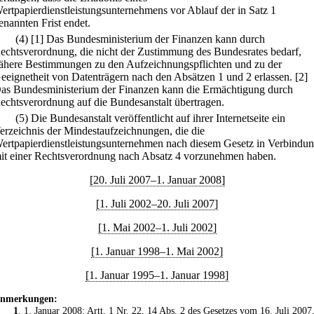
ertpapierdienstleistungsunternehmens vor Ablauf der in Satz 1
enannten Frist endet.
(4)
[1] Das Bundesministerium der Finanzen kann durch
echtsverordnung, die nicht der Zustimmung des Bundesrates bedarf,
ähere Bestimmungen zu den Aufzeichnungspflichten und zu der
eeignetheit von Datenträgern nach den Absätzen 1 und 2 erlassen.
[2]
as Bundesministerium der Finanzen kann die Ermächtigung durch
echtsverordnung auf die Bundesanstalt übertragen.
(5) Die Bundesanstalt veröffentlicht auf ihrer Internetseite ein
erzeichnis der Mindestaufzeichnungen, die die
ertpapierdienstleistungsunternehmen nach diesem Gesetz in Verbindu
it einer Rechtsverordnung nach Absatz 4 vorzunehmen haben.
[20. Juli 2007–1. Januar 2008]
[1. Juli 2002–20. Juli 2007]
[1. Mai 2002–1. Juli 2002]
[1. Januar 1998–1. Mai 2002]
[1. Januar 1995–1. Januar 1998]
nmerkungen:
1
. 1. Januar 2008: Artt. 1 Nr. 22, 14 Abs. 2 des
Gesetzes vom 16. Juli 2007