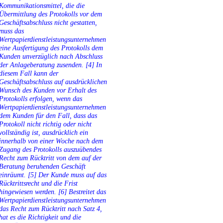
Kommunikationsmittel, die die
Übermittlung des Protokolls vor dem
Geschäftsabschluss nicht gestatten,
muss das
Wertpapierdienstleistungsunternehmen
eine Ausfertigung des Protokolls dem
Kunden unverzüglich nach Abschluss
der Anlageberatung zusenden. [4] In
diesem Fall kann der
Geschäftsabschluss auf ausdrücklichen
Wunsch des Kunden vor Erhalt des
Protokolls erfolgen, wenn das
Wertpapierdienstleistungsunternehmen
dem Kunden für den Fall, dass das
Protokoll nicht richtig oder nicht
vollständig ist, ausdrücklich ein
innerhalb von einer Woche nach dem
Zugang des Protokolls auszuübendes
Recht zum Rücktritt von dem auf der
Beratung beruhenden Geschäft
einräumt. [5] Der Kunde muss auf das
Rücktrittsrecht und die Frist
hingewiesen werden. [6] Bestreitet das
Wertpapierdienstleistungsunternehmen
das Recht zum Rücktritt nach Satz 4,
hat es die Richtigkeit und die