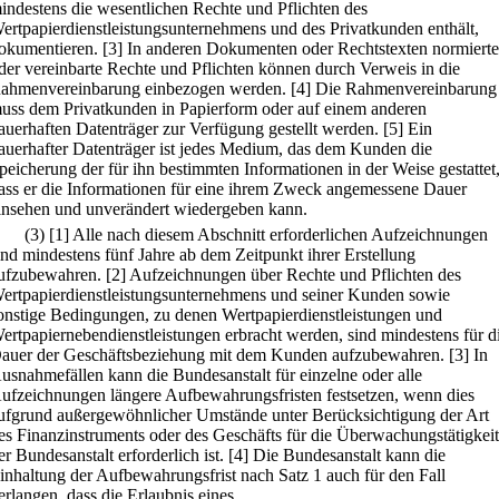
indestens die wesentlichen Rechte und Pflichten des
ertpapierdienstleistungsunternehmens und des Privatkunden enthält,
okumentieren.
[3] In anderen Dokumenten oder Rechtstexten normierte
der vereinbarte Rechte und Pflichten können durch Verweis in die
ahmenvereinbarung einbezogen werden.
[4] Die Rahmenvereinbarung
uss dem Privatkunden in Papierform oder auf einem anderen
auerhaften Datenträger zur Verfügung gestellt werden.
[5] Ein
auerhafter Datenträger ist jedes Medium, das dem Kunden die
peicherung der für ihn bestimmten Informationen in der Weise gestattet
ass er die Informationen für eine ihrem Zweck angemessene Dauer
insehen und unverändert wiedergeben kann.
(3)
[1] Alle nach diesem Abschnitt erforderlichen Aufzeichnungen
ind mindestens fünf Jahre ab dem Zeitpunkt ihrer Erstellung
ufzubewahren.
[2] Aufzeichnungen über Rechte und Pflichten des
ertpapierdienstleistungsunternehmens und seiner Kunden sowie
onstige Bedingungen, zu denen Wertpapierdienstleistungen und
ertpapiernebendienstleistungen erbracht werden, sind mindestens für d
auer der Geschäftsbeziehung mit dem Kunden aufzubewahren.
[3] In
usnahmefällen kann die Bundesanstalt für einzelne oder alle
ufzeichnungen längere Aufbewahrungsfristen festsetzen, wenn dies
ufgrund außergewöhnlicher Umstände unter Berücksichtigung der Art
es Finanzinstruments oder des Geschäfts für die Überwachungstätigkeit
er Bundesanstalt erforderlich ist.
[4] Die Bundesanstalt kann die
inhaltung der Aufbewahrungsfrist nach Satz 1 auch für den Fall
erlangen, dass die Erlaubnis eines