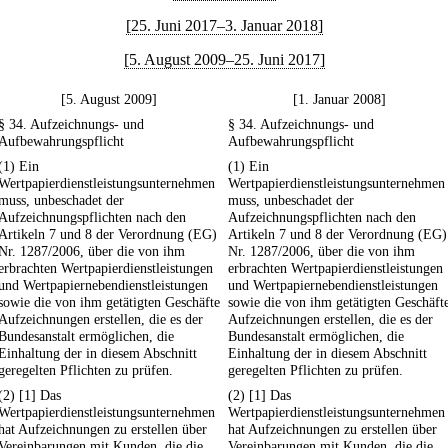
[25. Juni 2017–3. Januar 2018]
[5. August 2009–25. Juni 2017]
[5. August 2009]
[1. Januar 2008]
§ 34. Aufzeichnungs- und
§ 34. Aufzeichnungs- und
Aufbewahrungspflicht
Aufbewahrungspflicht
(1) Ein
(1) Ein
Wertpapierdienstleistungsunternehmen
Wertpapierdienstleistungsunternehmen
muss, unbeschadet der
muss, unbeschadet der
Aufzeichnungspflichten nach den
Aufzeichnungspflichten nach den
Artikeln 7 und 8 der Verordnung (EG)
Artikeln 7 und 8 der Verordnung (EG)
Nr. 1287/2006, über die von ihm
Nr. 1287/2006, über die von ihm
erbrachten Wertpapierdienstleistungen
erbrachten Wertpapierdienstleistungen
und Wertpapiernebendienstleistungen
und Wertpapiernebendienstleistungen
sowie die von ihm getätigten Geschäfte
sowie die von ihm getätigten Geschäft
Aufzeichnungen erstellen, die es der
Aufzeichnungen erstellen, die es der
Bundesanstalt ermöglichen, die
Bundesanstalt ermöglichen, die
Einhaltung der in diesem Abschnitt
Einhaltung der in diesem Abschnitt
geregelten Pflichten zu prüfen.
geregelten Pflichten zu prüfen.
(2) [1] Das
(2) [1] Das
Wertpapierdienstleistungsunternehmen
Wertpapierdienstleistungsunternehmen
hat Aufzeichnungen zu erstellen über
hat Aufzeichnungen zu erstellen über
Vereinbarungen mit Kunden, die die
Vereinbarungen mit Kunden, die die