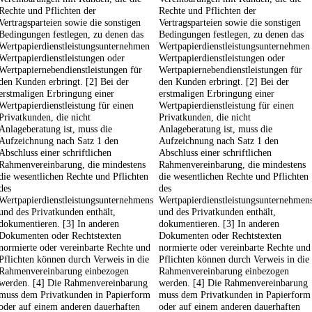
Rechte und Pflichten der
Rechte und Pflichten der
Vertragsparteien sowie die sonstigen
Vertragsparteien sowie die sonstigen
Bedingungen festlegen, zu denen das
Bedingungen festlegen, zu denen das
Wertpapierdienstleistungsunternehmen
Wertpapierdienstleistungsunternehmen
Wertpapierdienstleistungen oder
Wertpapierdienstleistungen oder
Wertpapiernebendienstleistungen für
Wertpapiernebendienstleistungen für
den Kunden erbringt. [2] Bei der
den Kunden erbringt. [2] Bei der
erstmaligen Erbringung einer
erstmaligen Erbringung einer
Wertpapierdienstleistung für einen
Wertpapierdienstleistung für einen
Privatkunden, die nicht
Privatkunden, die nicht
Anlageberatung ist, muss die
Anlageberatung ist, muss die
Aufzeichnung nach Satz 1 den
Aufzeichnung nach Satz 1 den
Abschluss einer schriftlichen
Abschluss einer schriftlichen
Rahmenvereinbarung, die mindestens
Rahmenvereinbarung, die mindestens
die wesentlichen Rechte und Pflichten
die wesentlichen Rechte und Pflichten
des
des
Wertpapierdienstleistungsunternehmens
Wertpapierdienstleistungsunternehmen
und des Privatkunden enthält,
und des Privatkunden enthält,
dokumentieren. [3] In anderen
dokumentieren. [3] In anderen
Dokumenten oder Rechtstexten
Dokumenten oder Rechtstexten
normierte oder vereinbarte Rechte und
normierte oder vereinbarte Rechte und
Pflichten können durch Verweis in die
Pflichten können durch Verweis in die
Rahmenvereinbarung einbezogen
Rahmenvereinbarung einbezogen
werden. [4] Die Rahmenvereinbarung
werden. [4] Die Rahmenvereinbarung
muss dem Privatkunden in Papierform
muss dem Privatkunden in Papierform
oder auf einem anderen dauerhaften
oder auf einem anderen dauerhaften