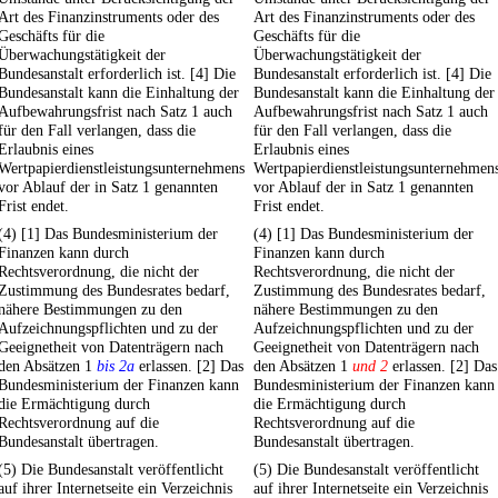
Art des Finanzinstruments oder des
Art des Finanzinstruments oder des
Geschäfts für die
Geschäfts für die
Überwachungstätigkeit der
Überwachungstätigkeit der
Bundesanstalt erforderlich ist. [4] Die
Bundesanstalt erforderlich ist. [4] Die
Bundesanstalt kann die Einhaltung der
Bundesanstalt kann die Einhaltung der
Aufbewahrungsfrist nach Satz 1 auch
Aufbewahrungsfrist nach Satz 1 auch
für den Fall verlangen, dass die
für den Fall verlangen, dass die
Erlaubnis eines
Erlaubnis eines
Wertpapierdienstleistungsunternehmens
Wertpapierdienstleistungsunternehmen
vor Ablauf der in Satz 1 genannten
vor Ablauf der in Satz 1 genannten
Frist endet.
Frist endet.
(4) [1] Das Bundesministerium der
(4) [1] Das Bundesministerium der
Finanzen kann durch
Finanzen kann durch
Rechtsverordnung, die nicht der
Rechtsverordnung, die nicht der
Zustimmung des Bundesrates bedarf,
Zustimmung des Bundesrates bedarf,
nähere Bestimmungen zu den
nähere Bestimmungen zu den
Aufzeichnungspflichten und zu der
Aufzeichnungspflichten und zu der
Geeignetheit von Datenträgern nach
Geeignetheit von Datenträgern nach
den Absätzen 1
bis 2a
erlassen. [2] Das
den Absätzen 1
und 2
erlassen. [2] Das
Bundesministerium der Finanzen kann
Bundesministerium der Finanzen kann
die Ermächtigung durch
die Ermächtigung durch
Rechtsverordnung auf die
Rechtsverordnung auf die
Bundesanstalt übertragen.
Bundesanstalt übertragen.
(5) Die Bundesanstalt veröffentlicht
(5) Die Bundesanstalt veröffentlicht
auf ihrer Internetseite ein Verzeichnis
auf ihrer Internetseite ein Verzeichnis