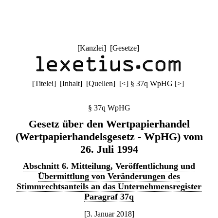
[
Kanzlei
] [
Gesetze
]
[
Titelei
] [
Inhalt
] [
Quellen
]
[
<
]
§ 37q WpHG
[
>
]
§ 37q WpHG
Gesetz über den Wertpapierhandel
(Wertpapierhandelsgesetz - WpHG) vom
26. Juli 1994
Abschnitt 6. Mitteilung, Veröffentlichung und
Übermittlung von Veränderungen des
Stimmrechtsanteils an das Unternehmensregister
Paragraf 37q
[3. Januar 2018]