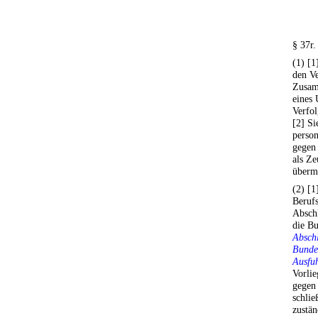
§ 37r.
(1) [1
den Ve
Zusam
eines 
Verfo
[2] Si
perso
gegen 
als Z
übermi
(2) [1
Berufs
Abschl
die Bu
Abschl
Bundes
Ausfuh
Vorlie
gegen 
schlie
zustän