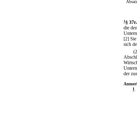
Absatz
1
§ 37r
.
die de
Untern
[2] Si
sich d
(
Abschl
Wirtsc
Untern
der zu
Anmer
1
.