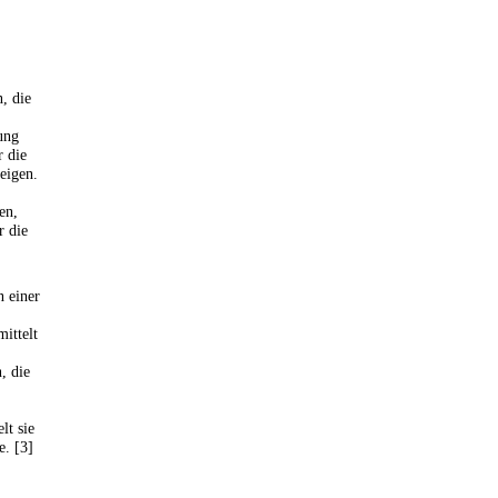
, die
ung
r die
eigen.
en,
r die
n einer
mittelt
, die
lt sie
e. [3]