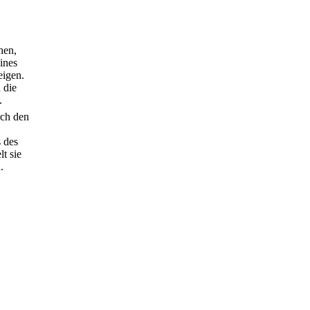
hen,
ines
eigen.
 die
.
rch den
s des
t sie
.