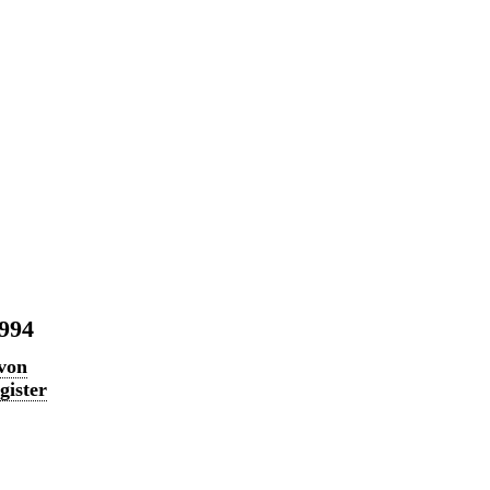
1994
 von
gister