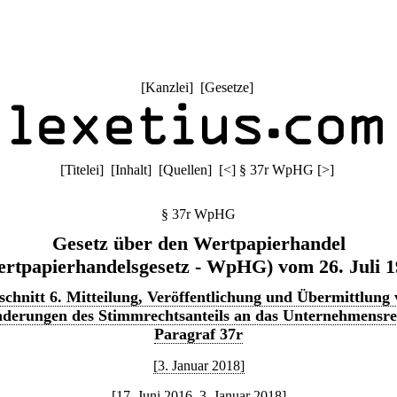
[
Kanzlei
] [
Gesetze
]
[
Titelei
] [
Inhalt
] [
Quellen
]
[
<
]
§ 37r WpHG
[
>
]
§ 37r WpHG
Gesetz über den Wertpapierhandel
rtpapierhandelsgesetz - WpHG) vom 26. Juli 
chnitt 6. Mitteilung, Veröffentlichung und Übermittlung
derungen des Stimmrechtsanteils an das Unternehmensre
Paragraf 37r
[3. Januar 2018]
[17. Juni 2016–3. Januar 2018]