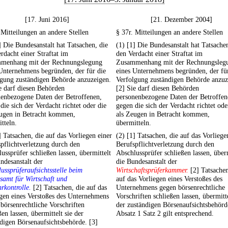
[17. Juni 2016]
[21. Dezember 2004]
 Mitteilungen an andere Stellen
§ 37r. Mitteilungen an andere Stellen
] Die Bundesanstalt hat Tatsachen, die
(1) [1] Die Bundesanstalt hat Tatsachen
rdacht einer Straftat im
den Verdacht einer Straftat im
menhang mit der Rechnungslegung
Zusammenhang mit der Rechnungsleg
Unternehmens begründen, der für die
eines Unternehmens begründen, der fü
lgung zuständigen Behörde anzuzeigen.
Verfolgung zuständigen Behörde anzuz
e darf diesen Behörden
[2] Sie darf diesen Behörden
nenbezogene Daten der Betroffenen,
personenbezogene Daten der Betroffen
die sich der Verdacht richtet oder die
gegen die sich der Verdacht richtet ode
eugen in Betracht kommen,
als Zeugen in Betracht kommen,
tteln.
übermitteln.
] Tatsachen, die auf das Vorliegen einer
(2) [1] Tatsachen, die auf das Vorliege
pflichtverletzung durch den
Berufspflichtverletzung durch den
ussprüfer schließen lassen, übermittelt
Abschlussprüfer schließen lassen, über
ndesanstalt der
die Bundesanstalt der
ussprüferaufsichtsstelle beim
Wirtschaftsprüferkammer.
[2] Tatsachen
amt für Wirtschaft und
auf das Vorliegen eines Verstoßes des
rkontrolle.
[2] Tatsachen, die auf das
Unternehmens gegen börsenrechtliche
gen eines Verstoßes des Unternehmens
Vorschriften schließen lassen, übermitte
börsenrechtliche Vorschriften
der zuständigen Börsenaufsichtsbehörd
ßen lassen, übermittelt sie der
Absatz 1 Satz 2 gilt entsprechend.
digen Börsenaufsichtsbehörde. [3]