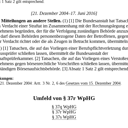
 1 Satz 2 gilt entsprechend.
[21. Dezember 2004–17. Juni 2016]
Mitteilungen an andere Stellen.
(1)
[1] Die Bundesanstalt hat Tatsac
n Verdacht einer Straftat im Zusammenhang mit der Rechnungslegung e
ehmens begründen, der für die Verfolgung zuständigen Behörde anzuz
e darf diesen Behörden personenbezogene Daten der Betroffenen, gegen
er Verdacht richtet oder die als Zeugen in Betracht kommen, übermitteln
2)
[1] Tatsachen, die auf das Vorliegen einer Berufspflichtverletzung du
ussprüfer schließen lassen, übermittelt die Bundesanstalt der
haftsprüferkammer.
[2] Tatsachen, die auf das Vorliegen eines Verstoße
ehmens gegen börsenrechtliche Vorschriften schließen lassen, übermittel
ständigen Börsenaufsichtsbehörde.
[3] Absatz 1 Satz 2 gilt entsprechend
kungen:
 21. Dezember 2004: Artt. 3 Nr. 2, 6 des
Gesetzes vom 15. Dezember 2004
.
Umfeld von § 37r WpHG
§ 37q WpHG
§ 37r WpHG
§ 37s WpHG