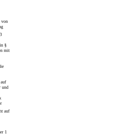
n von
ng
33
in §
en mit
die
 auf
r und
k
er
ht auf
er 1