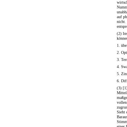
wirtsc
Numme
unabh
auf ph
nicht.
entspr
(2) In
können
1. übe
2. Opt
3. Ter
4. Sw
5. Zin
6. Dif
(3) [1
Mittei
maßge
volle
zugrun
Sieht 
Baraus
Stimm
einer 