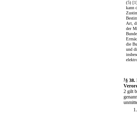
(5) [
kann d
Zusti
Bestim
Art, 
der Mi
Bunde
Ermäc
die Bu
und di
insbes
elektr
1
§ 38
.
Veror
2 gilt 
genann
unmitt
1