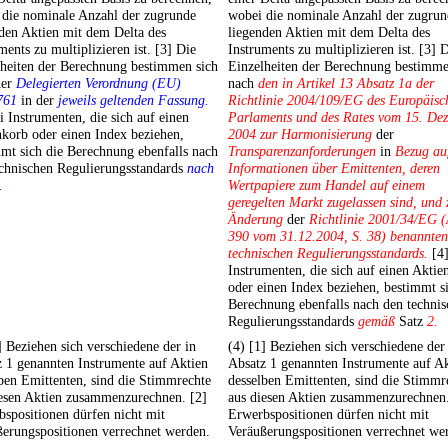
 die nominale Anzahl der zugrunde
wobei die nominale Anzahl der zugrun
den Aktien mit dem Delta des
liegenden Aktien mit dem Delta des
ments zu multiplizieren ist. [3] Die
Instruments zu multiplizieren ist. [3] 
lheiten der Berechnung bestimmen sich
Einzelheiten der Berechnung bestimme
der
Delegierten Verordnung (EU)
nach
den in Artikel 13 Absatz 1a der
761
in der
jeweils geltenden Fassung.
Richtlinie 2004/109/EG des Europäisc
i Instrumenten, die sich auf einen
Parlaments und des Rates vom 15. De
korb oder einen Index beziehen,
2004 zur Harmonisierung
der
mt sich die Berechnung ebenfalls nach
Transparenzanforderungen
in
Bezug au
echnischen Regulierungsstandards
nach
Informationen über Emittenten, deren
.
Wertpapiere zum Handel auf einem
geregelten Markt zugelassen sind, und 
Änderung
der
Richtlinie 2001/34/EG (
390 vom 31.12.2004, S. 38) benannten
technischen Regulierungsstandards.
[4]
Instrumenten, die sich auf einen Aktie
oder einen Index beziehen, bestimmt s
Berechnung ebenfalls nach den techni
Regulierungsstandards
gemäß
Satz
2.
] Beziehen sich verschiedene der in
(4) [1] Beziehen sich verschiedene der
 1 genannten Instrumente auf Aktien
Absatz 1 genannten Instrumente auf A
ben Emittenten, sind die Stimmrechte
desselben Emittenten, sind die Stimmr
iesen Aktien zusammenzurechnen. [2]
aus diesen Aktien zusammenzurechnen.
spositionen dürfen nicht mit
Erwerbspositionen dürfen nicht mit
erungspositionen verrechnet werden.
Veräußerungspositionen verrechnet we