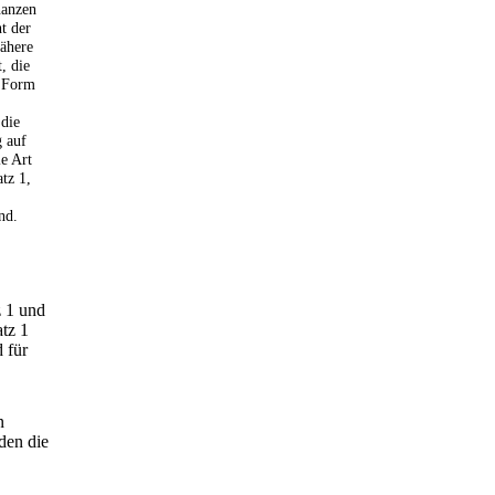
nanzen
t der
ähere
, die
e Form
die
 auf
ie Art
tz 1,
nd.
z 1 und
atz 1
 für
n
den die