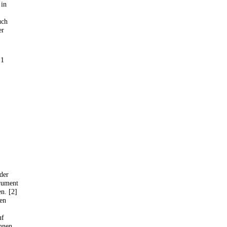
 in
uch
er
 1
der
rument
n. [2]
nen
uf
hnen,