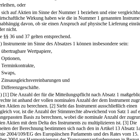
erleihen, oder
.
sich auf Aktien im Sinne der Nummer 1 beziehen und eine vergleichb
irtschaftliche Wirkung haben wie die in Nummer 1 genannten Instrume
nabhängig davon, ob sie einen Anspruch auf physische Lieferung einr
der nicht.
ie §§ 36 und 37 gelten entsprechend.
2) Instrumente im Sinne des Absatzes 1 können insbesondere sein:
.
übertragbare Wertpapiere,
.
Optionen,
.
Terminkontrakte,
.
Swaps,
.
Zinsausgleichsvereinbarungen und
.
Differenzgeschäfte.
3)
[1] Die Anzahl der für die Mitteilungspflicht nach Absatz 1 maßgebli
echte ist anhand der vollen nominalen Anzahl der dem Instrument zug
den Aktien zu berechnen.
[2] Sieht das Instrument ausschließlich einen
gleich vor, ist die Anzahl der Stimmrechte abweichend von Satz 1 auf e
angepassten Basis zu berechnen, wobei die nominale Anzahl der zugru
en Aktien mit dem Delta des Instruments zu multiplizieren ist.
[3] Die
heiten der Berechnung bestimmen sich nach den in Artikel 13 Absatz 1a
inie 2004/109/EG des Europäischen Parlaments und des Rates vom 15.
er 2004 zur Harmonisierung der Transparenzanforderungen in Bezug