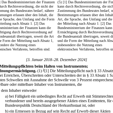
1] Das Bundesministerium der Finanzen
(5) [1] Das Bundesministerium der Fi
urch Rechtsverordnung, die nicht der
kann durch Rechtsverordnung, die nich
mmung des Bundesrates bedarf, nähere
Zustimmung des Bundesrates bedarf, n
mungen erlassen über den Inhalt, die
Bestimmungen erlassen über den Inhalt
die Sprache, den Umfang und die Form
Art, die Sprache, den Umfang und di
tteilung nach Absatz 1. [2] Das
der Mitteilung nach Absatz 1. [2] Das
sministerium der Finanzen kann die
Bundesministerium der Finanzen kann 
htigung durch Rechtsverordnung auf
Ermächtigung durch Rechtsverordnung
ndesanstalt übertragen, soweit die Art
die Bundesanstalt übertragen, soweit d
e Form der Mitteilung nach Absatz 1,
und die Form der Mitteilung nach Absa
ondere die Nutzung eines
insbesondere die Nutzung eines
onischen Verfahrens, betroffen sind.
elektronischen Verfahrens, betroffen si
[3. Januar 2018–28. Dezember 2024]
Mitteilungspflichten beim Halten von Instrumenten;
dnungsermächtigung.
(1)
2
[1] Die Mitteilungspflicht nach § 33 Absat
bei Erreichen, Überschreiten oder Unterschreiten der in § 33 Absatz 1 S
ten Schwellen mit Ausnahme der Schwelle von 3 Prozent entsprechend
elbare oder mittelbare Inhaber von Instrumenten, die
.
dem Inhaber entweder
a)
bei Fälligkeit ein unbedingtes Recht auf Erwerb mit Stimmrechte
verbundener und bereits ausgegebener Aktien eines Emittenten, für 
Bundesrepublik Deutschland der Herkunftsstaat ist, oder
b)
ein Ermessen in Bezug auf sein Recht auf Erwerb dieser Aktien