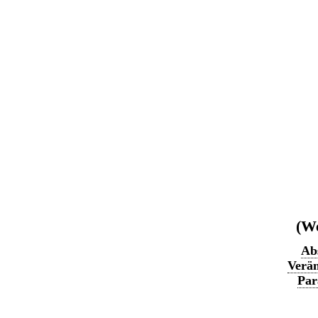
(We
Abs
Verän
Par