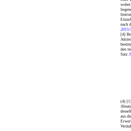
wobei
liegen
Instru
Einze
nach 
2015/
[4] Be
Aktien
bestim
den t
Satz
3
(4) [1
Absatz
dessel
aus d
Erwerb
Veräuß