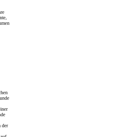
are
nte,
äumen
chen
runde
iner
nde
 der
 auf