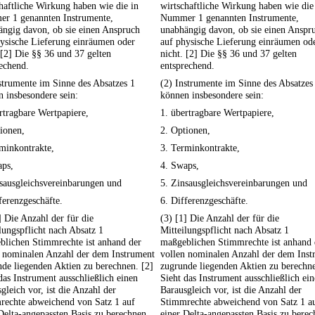
haftliche Wirkung haben wie die in
wirtschaftliche Wirkung haben wie die
r 1 genannten Instrumente,
Nummer 1 genannten Instrumente,
ängig davon, ob sie einen Anspruch
unabhängig davon, ob sie einen Anspr
ysische Lieferung einräumen oder
auf physische Lieferung einräumen od
 [2] Die §§ 36 und 37 gelten
nicht. [2] Die §§ 36 und 37 gelten
echend.
entsprechend.
strumente im Sinne des Absatzes 1
(2) Instrumente im Sinne des Absatzes
 insbesondere sein:
können insbesondere sein:
rtragbare Wertpapiere,
1. übertragbare Wertpapiere,
ionen,
2. Optionen,
minkontrakte,
3. Terminkontrakte,
aps,
4. Swaps,
sausgleichsvereinbarungen und
5. Zinsausgleichsvereinbarungen und
ferenzgeschäfte.
6. Differenzgeschäfte.
] Die Anzahl der für die
(3) [1] Die Anzahl der für die
lungspflicht nach Absatz 1
Mitteilungspflicht nach Absatz 1
blichen Stimmrechte ist anhand der
maßgeblichen Stimmrechte ist anhand 
n nominalen Anzahl der dem Instrument
vollen nominalen Anzahl der dem Inst
de liegenden Aktien zu berechnen. [2]
zugrunde liegenden Aktien zu berechne
das Instrument ausschließlich einen
Sieht das Instrument ausschließlich ei
gleich vor, ist die Anzahl der
Barausgleich vor, ist die Anzahl der
rechte abweichend von Satz 1 auf
Stimmrechte abweichend von Satz 1 a
Delta-angepassten Basis zu berechnen,
einer Delta-angepassten Basis zu berec