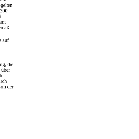
egelten
 390
i
mmt
gemäß
e auf
ng, die
 über
ch
urch
orm der