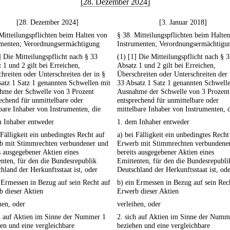
[28. Dezember 2024]
[28. Dezember 2024]
[3. Januar 2018]
Mitteilungspflichten beim Halten von
§ 38. Mitteilungspflichten beim Halte
umenten; Verordnungsermächtigung
Instrumenten; Verordnungsermächtigu
] Die Mitteilungspflicht nach § 33
(1) [1] Die Mitteilungspflicht nach § 
 1 und 2 gilt bei Erreichen,
Absatz 1 und 2 gilt bei Erreichen,
hreiten oder Unterschreiten der in §
Überschreiten oder Unterschreiten der 
atz 1 Satz 1 genannten Schwellen mit
33 Absatz 1 Satz 1 genannten Schwell
hme der Schwelle von 3 Prozent
Ausnahme der Schwelle von 3 Prozent
echend für unmittelbare oder
entsprechend für unmittelbare oder
bare Inhaber von Instrumenten, die
mittelbare Inhaber von Instrumenten, 
m Inhaber entweder
1. dem Inhaber entweder
 Fälligkeit ein unbedingtes Recht auf
a) bei Fälligkeit ein unbedingtes Recht
b mit Stimmrechten verbundener und
Erwerb mit Stimmrechten verbundene
s ausgegebener Aktien eines
bereits ausgegebener Aktien eines
nten, für den die Bundesrepublik
Emittenten, für den die Bundesrepubli
hland der Herkunftsstaat ist, oder
Deutschland der Herkunftsstaat ist, od
 Ermessen in Bezug auf sein Recht auf
b) ein Ermessen in Bezug auf sein Rec
 dieser Aktien
Erwerb dieser Aktien
hen, oder
verleihen, oder
ch auf Aktien im Sinne der Nummer 1
2. sich auf Aktien im Sinne der Numm
en und eine vergleichbare
beziehen und eine vergleichbare