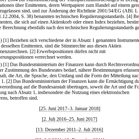
ationen über Emittenten, deren Wertpapiere zum Handel auf einem ger
zugelassen sind, und zur Änderung der Richtlinie 2001/34/EG (ABl. L
.12.2004, S. 38) benannten technischen Regulierungsstandards.
[4] Be
menten, die sich auf einen Aktienkorb oder einen Index beziehen, besti
ie Berechnung ebenfalls nach den technischen Regulierungsstandards 
4)
[1] Beziehen sich verschiedene der in Absatz 1 genannten Instrument
 desselben Emittenten, sind die Stimmrechte aus diesen Aktien
menzurechnen.
[2] Erwerbspositionen dürfen nicht mit
erungspositionen verrechnet werden.
5)
[1] Das Bundesministerium der Finanzen kann durch Rechtsverordnu
der Zustimmung des Bundesrates bedarf, nähere Bestimmungen erlassen
halt, die Art, die Sprache, den Umfang und die Form der Mitteilung na
 1.
[2] Das Bundesministerium der Finanzen kann die Ermächtigung d
verordnung auf die Bundesanstalt übertragen, soweit die Art und die F
lung nach Absatz 1, insbesondere die Nutzung eines elektronischen
ens, betroffen sind.
[25. Juni 2017–3. Januar 2018]
[2. Juli 2016–25. Juni 2017]
[13. Dezember 2011–2. Juli 2016]