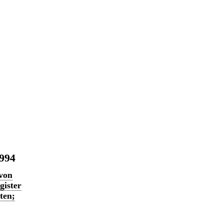
1994
 von
gister
ten;