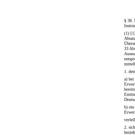
§ 38. 
Instr
(1) [1
Absatz
Übersc
33 Abs
Ausna
entspr
mittel
1. de
a) bei
Erwer
bereit
Emitte
Deutsc
b) ein
Erwerb
verlei
2. si
bezieh