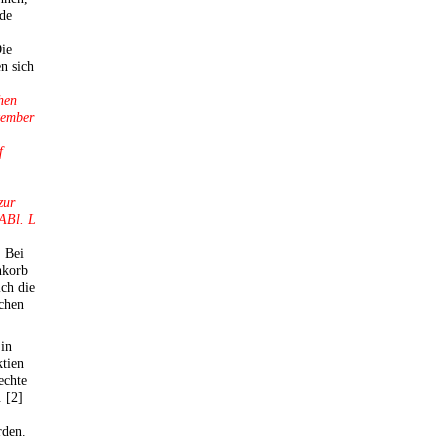
de
Die
n sich
hen
zember
f
zur
ABl. L
 Bei
nkorb
ich die
schen
 in
ktien
echte
 [2]
rden.