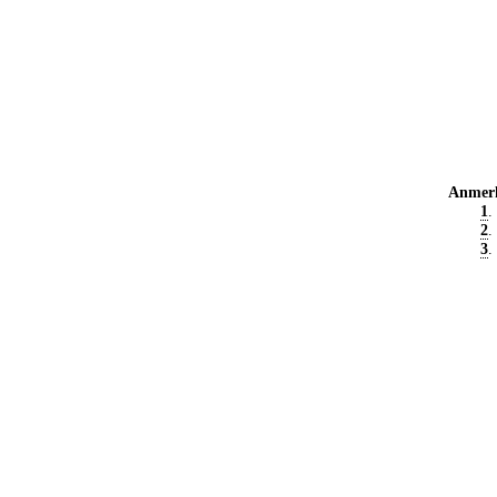
Anmer
1
.
2
.
3
.