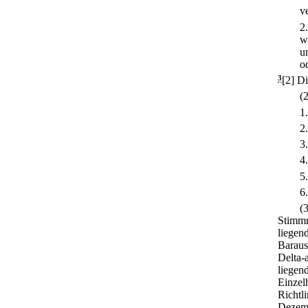
v
2
w
u
o
3
[2] D
(
1
2
3
4
5
6
(
Stimmr
liegen
Baraus
Delta-
liegend
Einzel
Richtl
Dezemb