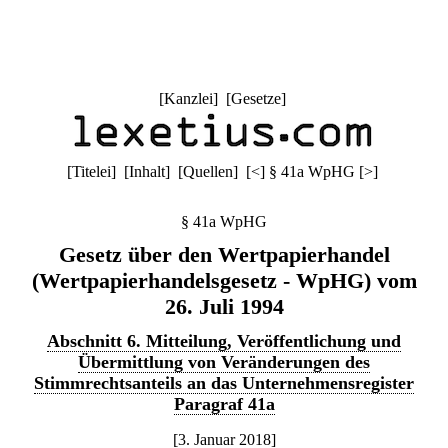
[
Kanzlei
] [
Gesetze
]
[
Titelei
] [
Inhalt
] [
Quellen
]
[
<
]
§ 41a WpHG
[
>
]
§ 41a WpHG
Gesetz über den Wertpapierhandel
(Wertpapierhandelsgesetz - WpHG) vom
26. Juli 1994
Abschnitt 6. Mitteilung, Veröffentlichung und
Übermittlung von Veränderungen des
Stimmrechtsanteils an das Unternehmensregister
Paragraf 41a
[3. Januar 2018]