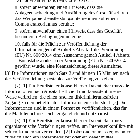
"SI" oder andernfalls den Code "OTC";
8.
sofern anwendbar, einen Hinweis, dass die
Anlageentscheidung und Ausführung des Geschäfts durch
das Wertpapierdienstleistungsunternehmen auf einem
Computeralgorithmus beruhte;
9.
sofern anwendbar, einen Hinweis, dass das Geschäft
besonderen Bedingungen unterlag;
10.
falls für die Pflicht zur Veröffentlichung der
Informationen gemäß Artikel 3 Absatz 1 der Verordnung
(EU) Nr. 600/2014 eine Ausnahme gemäß Artikel 4 Absatz
1 Buchstabe a oder b der Verordnung (EU) Nr. 600/2014
gewährt wurde, eine Kennzeichnung dieser Ausnahme.
[3] Die Informationen nach Satz 2 sind binnen 15 Minuten nach
der Veröffentlichung kostenlos zur Verfügung zu stellen.
(2)
[1] Ein Bereitsteller konsolidierter Datenticker muss die
Informationen nach Absatz 1 effizient und konsistent in einer
Weise verbreiten, die einen raschen diskriminierungsfreien
Zugang zu den betreffenden Informationen sicherstellt.
[2] Die
Informationen sind in einem Format zu veröffentlichen, das für
die Marktteilnehmer leicht zugänglich und nutzbar ist.
(3)
[1] Ein Bereitsteller konsolidierter Datenticker muss
organisatorische Vorkehrungen treffen, um Interessenkonflikte mit
seinen Kunden zu vermeiden.
[2] Insbesondere muss er, wenn er
zugleich auch ein Börsenbetreiber oder ein genehmigtes