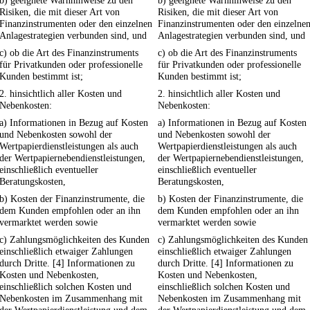
b) geeignete Warnhinweise zu den
b) geeignete Warnhinweise zu den
Risiken, die mit dieser Art von
Risiken, die mit dieser Art von
Finanzinstrumenten oder den einzelnen
Finanzinstrumenten oder den einzelne
Anlagestrategien verbunden sind, und
Anlagestrategien verbunden sind, und
c) ob die Art des Finanzinstruments
c) ob die Art des Finanzinstruments
für Privatkunden oder professionelle
für Privatkunden oder professionelle
Kunden bestimmt ist;
Kunden bestimmt ist;
2. hinsichtlich aller Kosten und
2. hinsichtlich aller Kosten und
Nebenkosten:
Nebenkosten:
a) Informationen in Bezug auf Kosten
a) Informationen in Bezug auf Kosten
und Nebenkosten sowohl der
und Nebenkosten sowohl der
Wertpapierdienstleistungen als auch
Wertpapierdienstleistungen als auch
der Wertpapiernebendienstleistungen,
der Wertpapiernebendienstleistungen,
einschließlich eventueller
einschließlich eventueller
Beratungskosten,
Beratungskosten,
b) Kosten der Finanzinstrumente, die
b) Kosten der Finanzinstrumente, die
dem Kunden empfohlen oder an ihn
dem Kunden empfohlen oder an ihn
vermarktet werden sowie
vermarktet werden sowie
c) Zahlungsmöglichkeiten des Kunden
c) Zahlungsmöglichkeiten des Kunden
einschließlich etwaiger Zahlungen
einschließlich etwaiger Zahlungen
durch Dritte. [4] Informationen zu
durch Dritte. [4] Informationen zu
Kosten und Nebenkosten,
Kosten und Nebenkosten,
einschließlich solchen Kosten und
einschließlich solchen Kosten und
Nebenkosten im Zusammenhang mit
Nebenkosten im Zusammenhang mit