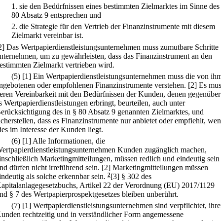
1.
sie den Bedürfnissen eines bestimmten Zielmarktes im Sinne des
80 Absatz 9 entsprechen und
2.
die Strategie für den Vertrieb der Finanzinstrumente mit diesem
Zielmarkt vereinbar ist.
2] Das Wertpapierdienstleistungsunternehmen muss zumutbare Schritte
nternehmen, um zu gewährleisten, dass das Finanzinstrument an den
estimmten Zielmarkt vertrieben wird.
(5)
[1] Ein Wertpapierdienstleistungsunternehmen muss die von ih
ngebotenen oder empfohlenen Finanzinstrumente verstehen.
[2] Es mu
eren Vereinbarkeit mit den Bedürfnissen der Kunden, denen gegenüber
s Wertpapierdienstleistungen erbringt, beurteilen, auch unter
erücksichtigung des in § 80 Absatz 9 genannten Zielmarktes, und
icherstellen, dass es Finanzinstrumente nur anbietet oder empfiehlt, we
ies im Interesse der Kunden liegt.
(6)
[1] Alle Informationen, die
ertpapierdienstleistungsunternehmen Kunden zugänglich machen,
inschließlich Marketingmitteilungen, müssen redlich und eindeutig sein
nd dürfen nicht irreführend sein.
[2] Marketingmitteilungen müssen
indeutig als solche erkennbar sein.
2
[3] § 302 des
apitalanlagegesetzbuchs, Artikel 22 der Verordnung (EU) 2017/1129
nd § 7 des Wertpapierprospektgesetzes bleiben unberührt.
(7)
[1] Wertpapierdienstleistungsunternehmen sind verpflichtet, ihr
unden rechtzeitig und in verständlicher Form angemessene