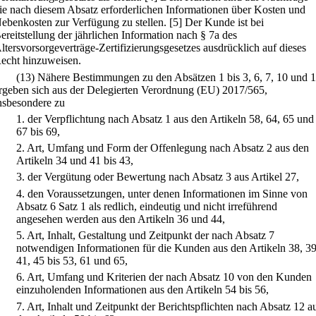
ie nach diesem Absatz erforderlichen Informationen über Kosten und
ebenkosten zur Verfügung zu stellen.
[5] Der Kunde ist bei
ereitstellung der jährlichen Information nach § 7a des
ltersvorsorgeverträge-Zertifizierungsgesetzes ausdrücklich auf dieses
echt hinzuweisen.
(13) Nähere Bestimmungen zu den Absätzen 1 bis 3, 6, 7, 10 und 
rgeben sich aus der Delegierten Verordnung (EU) 2017/565,
nsbesondere zu
1.
der Verpflichtung nach Absatz 1 aus den Artikeln 58, 64, 65 und
67 bis 69,
2.
Art, Umfang und Form der Offenlegung nach Absatz 2 aus den
Artikeln 34 und 41 bis 43,
3.
der Vergütung oder Bewertung nach Absatz 3 aus Artikel 27,
4.
den Voraussetzungen, unter denen Informationen im Sinne von
Absatz 6 Satz 1 als redlich, eindeutig und nicht irreführend
angesehen werden aus den Artikeln 36 und 44,
5.
Art, Inhalt, Gestaltung und Zeitpunkt der nach Absatz 7
notwendigen Informationen für die Kunden aus den Artikeln 38, 39
41, 45 bis 53, 61 und 65,
6.
Art, Umfang und Kriterien der nach Absatz 10 von den Kunden
einzuholenden Informationen aus den Artikeln 54 bis 56,
7.
Art, Inhalt und Zeitpunkt der Berichtspflichten nach Absatz 12 a