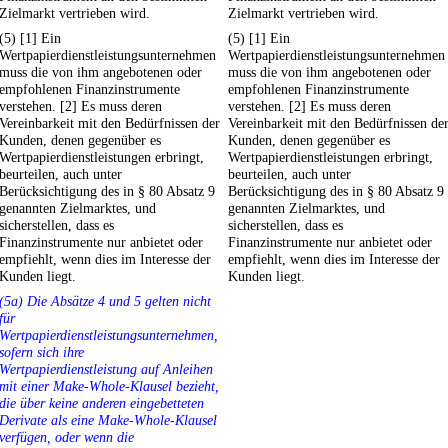
Zielmarkt vertrieben wird.
Zielmarkt vertrieben wird.
(5) [1] Ein
(5) [1] Ein
Wertpapierdienstleistungsunternehmen
Wertpapierdienstleistungsunternehmen
muss die von ihm angebotenen oder
muss die von ihm angebotenen oder
empfohlenen Finanzinstrumente
empfohlenen Finanzinstrumente
verstehen. [2] Es muss deren
verstehen. [2] Es muss deren
Vereinbarkeit mit den Bedürfnissen der
Vereinbarkeit mit den Bedürfnissen de
Kunden, denen gegenüber es
Kunden, denen gegenüber es
Wertpapierdienstleistungen erbringt,
Wertpapierdienstleistungen erbringt,
beurteilen, auch unter
beurteilen, auch unter
Berücksichtigung des in § 80 Absatz 9
Berücksichtigung des in § 80 Absatz 9
genannten Zielmarktes, und
genannten Zielmarktes, und
sicherstellen, dass es
sicherstellen, dass es
Finanzinstrumente nur anbietet oder
Finanzinstrumente nur anbietet oder
empfiehlt, wenn dies im Interesse der
empfiehlt, wenn dies im Interesse der
Kunden liegt.
Kunden liegt.
(5a) Die Absätze 4 und 5 gelten nicht
für
Wertpapierdienstleistungsunternehmen,
sofern sich ihre
Wertpapierdienstleistung auf Anleihen
mit einer Make-Whole-Klausel bezieht,
die über keine anderen eingebetteten
Derivate als eine Make-Whole-Klausel
verfügen, oder wenn die