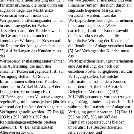
der Wertpapierdienstleistung und dem
der Wertpapierdienstleistung und dem
Finanzinstrument, die nicht durch ein
Finanzinstrument, die nicht durch ein
zugrunde liegendes Marktrisiko
zugrunde liegendes Marktrisiko
verursacht werden, muss das
verursacht werden, muss das
Wertpapierdienstleistungsunternehmen
Wertpapierdienstleistungsunternehmen
in zusammengefasster Weise
in zusammengefasster Weise
darstellen, damit der Kunde sowohl
darstellen, damit der Kunde sowohl
die Gesamtkosten als auch die
die Gesamtkosten als auch die
kumulative Wirkung der Kosten auf
kumulative Wirkung der Kosten auf
die Rendite der Anlage verstehen kann.
die Rendite der Anlage verstehen kann
[5] Auf Verlangen des Kunden muss
[5] Auf Verlangen des Kunden muss
das
das
Wertpapierdienstleistungsunternehmen
Wertpapierdienstleistungsunternehmen
eine Aufstellung, die nach den
eine Aufstellung, die nach den
einzelnen Posten aufgegliedert ist, zur
einzelnen Posten aufgegliedert ist, zur
Verfügung stellen. [6] Solche
Verfügung stellen. [6] Solche
Informationen sollen dem Kunden
Informationen sollen dem Kunden
unter den in Artikel 50 Absatz 9 der
unter den in Artikel 50 Absatz 9 der
Delegierten Verordnung (EU)
Delegierten Verordnung (EU)
2017/565 genannten Voraussetzungen
2017/565 genannten Voraussetzungen
regelmäßig, mindestens jedoch jährlich
regelmäßig, mindestens jedoch jährlic
während der Laufzeit der Anlage zur
während der Laufzeit der Anlage zur
Verfügung gestellt werden. [7] Die §§
Verfügung gestellt werden. [7] Die §§
293 bis 297, 303 bis 307 des
293 bis 297, 303 bis 307 des
Kapitalanlagegesetzbuchs bleiben
Kapitalanlagegesetzbuchs bleiben
unberührt. [8] Bei zertifizierten
unberührt. [8] Bei zertifizierten
Altersvorsorge- und
Altersvorsorge- und