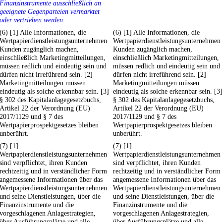
Finanzinstrumente ausschließlich an
geeignete Gegenparteien vermarktet
oder vertrieben werden.
(6) [1] Alle Informationen, die
(6) [1] Alle Informationen, die
Wertpapierdienstleistungsunternehmen
Wertpapierdienstleistungsunternehmen
Kunden zugänglich machen,
Kunden zugänglich machen,
einschließlich Marketingmitteilungen,
einschließlich Marketingmitteilungen,
müssen redlich und eindeutig sein und
müssen redlich und eindeutig sein und
dürfen nicht irreführend sein. [2]
dürfen nicht irreführend sein. [2]
Marketingmitteilungen müssen
Marketingmitteilungen müssen
eindeutig als solche erkennbar sein. [3]
eindeutig als solche erkennbar sein. [3
§ 302 des Kapitalanlagegesetzbuchs,
§ 302 des Kapitalanlagegesetzbuchs,
Artikel 22 der Verordnung (EU)
Artikel 22 der Verordnung (EU)
2017/1129 und § 7 des
2017/1129 und § 7 des
Wertpapierprospektgesetzes bleiben
Wertpapierprospektgesetzes bleiben
unberührt.
unberührt.
(7) [1]
(7) [1]
Wertpapierdienstleistungsunternehmen
Wertpapierdienstleistungsunternehmen
sind verpflichtet, ihren Kunden
sind verpflichtet, ihren Kunden
rechtzeitig und in verständlicher Form
rechtzeitig und in verständlicher Form
angemessene Informationen über das
angemessene Informationen über das
Wertpapierdienstleistungsunternehmen
Wertpapierdienstleistungsunternehmen
und seine Dienstleistungen, über die
und seine Dienstleistungen, über die
Finanzinstrumente und die
Finanzinstrumente und die
vorgeschlagenen Anlagestrategien,
vorgeschlagenen Anlagestrategien,
über Ausführungsplätze und alle
über Ausführungsplätze und alle