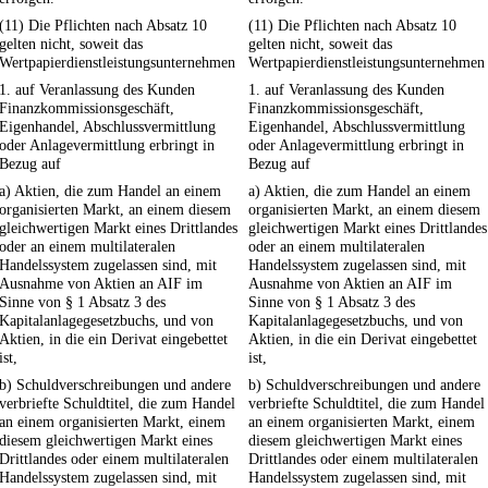
(11) Die Pflichten nach Absatz 10
(11) Die Pflichten nach Absatz 10
gelten nicht, soweit das
gelten nicht, soweit das
Wertpapierdienstleistungsunternehmen
Wertpapierdienstleistungsunternehmen
1. auf Veranlassung des Kunden
1. auf Veranlassung des Kunden
Finanzkommissionsgeschäft,
Finanzkommissionsgeschäft,
Eigenhandel, Abschlussvermittlung
Eigenhandel, Abschlussvermittlung
oder Anlagevermittlung erbringt in
oder Anlagevermittlung erbringt in
Bezug auf
Bezug auf
a) Aktien, die zum Handel an einem
a) Aktien, die zum Handel an einem
organisierten Markt, an einem diesem
organisierten Markt, an einem diesem
gleichwertigen Markt eines Drittlandes
gleichwertigen Markt eines Drittlandes
oder an einem multilateralen
oder an einem multilateralen
Handelssystem zugelassen sind, mit
Handelssystem zugelassen sind, mit
Ausnahme von Aktien an AIF im
Ausnahme von Aktien an AIF im
Sinne von § 1 Absatz 3 des
Sinne von § 1 Absatz 3 des
Kapitalanlagegesetzbuchs, und von
Kapitalanlagegesetzbuchs, und von
Aktien, in die ein Derivat eingebettet
Aktien, in die ein Derivat eingebettet
ist,
ist,
b) Schuldverschreibungen und andere
b) Schuldverschreibungen und andere
verbriefte Schuldtitel, die zum Handel
verbriefte Schuldtitel, die zum Handel
an einem organisierten Markt, einem
an einem organisierten Markt, einem
diesem gleichwertigen Markt eines
diesem gleichwertigen Markt eines
Drittlandes oder einem multilateralen
Drittlandes oder einem multilateralen
Handelssystem zugelassen sind, mit
Handelssystem zugelassen sind, mit