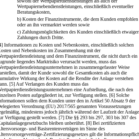
sowohl der Wertpapierdienstleistungen als auch der
Wertpapiernebendienstleistungen, einschließlich eventueller
Beratungskosten,
b)
Kosten der Finanzinstrumente, die dem Kunden empfohlen
oder an ihn vermarktet werden sowie
c)
Zahlungsmöglichkeiten des Kunden einschließlich etwaiger
Zahlungen durch Dritte.
4] Informationen zu Kosten und Nebenkosten, einschließlich solchen
osten und Nebenkosten im Zusammenhang mit der
ertpapierdienstleistung und dem Finanzinstrument, die nicht durch ein
ugrunde liegendes Marktrisiko verursacht werden, muss das
ertpapierdienstleistungsunternehmen in zusammengefasster Weise
arstellen, damit der Kunde sowohl die Gesamtkosten als auch die
umulative Wirkung der Kosten auf die Rendite der Anlage verstehen
ann.
[5] Auf Verlangen des Kunden muss das
ertpapierdienstleistungsunternehmen eine Aufstellung, die nach den
inzelnen Posten aufgegliedert ist, zur Verfügung stellen.
[6] Solche
nformationen sollen dem Kunden unter den in Artikel 50 Absatz 9 der
elegierten Verordnung (EU) 2017/565 genannten Voraussetzungen
egelmäßig, mindestens jedoch jährlich während der Laufzeit der Anlage
ur Verfügung gestellt werden.
[7] Die §§ 293 bis 297, 303 bis 307 des
apitalanlagegesetzbuchs bleiben unberührt.
[8] Bei zertifizierten
ltersvorsorge- und Basisrentenverträgen im Sinne des
ltersvorsorgeverträge-Zertifizierungsgesetzes gilt die Informationspflic