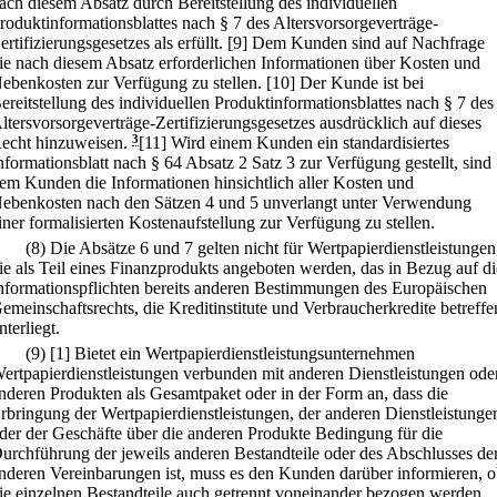
ach diesem Absatz durch Bereitstellung des individuellen
roduktinformationsblattes nach § 7 des Altersvorsorgeverträge-
ertifizierungsgesetzes als erfüllt.
[9] Dem Kunden sind auf Nachfrage
ie nach diesem Absatz erforderlichen Informationen über Kosten und
ebenkosten zur Verfügung zu stellen.
[10] Der Kunde ist bei
ereitstellung des individuellen Produktinformationsblattes nach § 7 des
ltersvorsorgeverträge-Zertifizierungsgesetzes ausdrücklich auf dieses
echt hinzuweisen.
3
[11] Wird einem Kunden ein standardisiertes
nformationsblatt nach § 64 Absatz 2 Satz 3 zur Verfügung gestellt, sind
em Kunden die Informationen hinsichtlich aller Kosten und
ebenkosten nach den Sätzen 4 und 5 unverlangt unter Verwendung
iner formalisierten Kostenaufstellung zur Verfügung zu stellen.
(8) Die Absätze 6 und 7 gelten nicht für Wertpapierdienstleistungen
ie als Teil eines Finanzprodukts angeboten werden, das in Bezug auf di
nformationspflichten bereits anderen Bestimmungen des Europäischen
emeinschaftsrechts, die Kreditinstitute und Verbraucherkredite betreffe
nterliegt.
(9)
[1] Bietet ein Wertpapierdienstleistungsunternehmen
ertpapierdienstleistungen verbunden mit anderen Dienstleistungen ode
nderen Produkten als Gesamtpaket oder in der Form an, dass die
rbringung der Wertpapierdienstleistungen, der anderen Dienstleistunge
der der Geschäfte über die anderen Produkte Bedingung für die
urchführung der jeweils anderen Bestandteile oder des Abschlusses de
nderen Vereinbarungen ist, muss es den Kunden darüber informieren, 
ie einzelnen Bestandteile auch getrennt voneinander bezogen werden