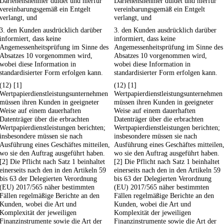
Darlehensnehmer duldet und hierfür
Darlehensnehmer duldet und hierfür
vereinbarungsgemäß ein Entgelt
vereinbarungsgemäß ein Entgelt
verlangt, und
verlangt, und
3. den Kunden ausdrücklich darüber
3. den Kunden ausdrücklich darüber
informiert, dass keine
informiert, dass keine
Angemessenheitsprüfung im Sinne des
Angemessenheitsprüfung im Sinne des
Absatzes 10 vorgenommen wird,
Absatzes 10 vorgenommen wird,
wobei diese Information in
wobei diese Information in
standardisierter Form erfolgen kann.
standardisierter Form erfolgen kann.
(12) [1]
(12) [1]
Wertpapierdienstleistungsunternehmen
Wertpapierdienstleistungsunternehmen
müssen ihren Kunden in geeigneter
müssen ihren Kunden in geeigneter
Weise auf einem dauerhaften
Weise auf einem dauerhaften
Datenträger über die erbrachten
Datenträger über die erbrachten
Wertpapierdienstleistungen berichten;
Wertpapierdienstleistungen berichten;
insbesondere müssen sie nach
insbesondere müssen sie nach
Ausführung eines Geschäftes mitteilen,
Ausführung eines Geschäftes mitteilen
wo sie den Auftrag ausgeführt haben.
wo sie den Auftrag ausgeführt haben.
[2] Die Pflicht nach Satz 1 beinhaltet
[2] Die Pflicht nach Satz 1 beinhaltet
einerseits nach den in den Artikeln 59
einerseits nach den in den Artikeln 59
bis 63 der Delegierten Verordnung
bis 63 der Delegierten Verordnung
(EU) 2017/565 näher bestimmten
(EU) 2017/565 näher bestimmten
Fällen regelmäßige Berichte an den
Fällen regelmäßige Berichte an den
Kunden, wobei die Art und
Kunden, wobei die Art und
Komplexität der jeweiligen
Komplexität der jeweiligen
Finanzinstrumente sowie die Art der
Finanzinstrumente sowie die Art der