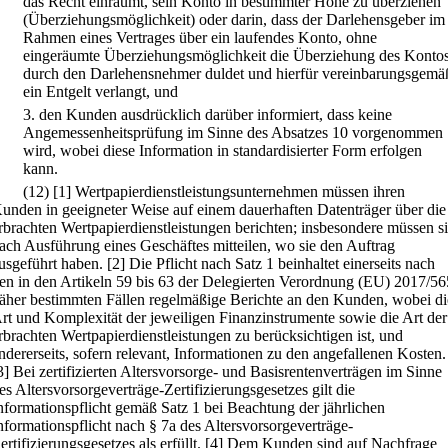
das Recht einräumt, sein Konto in bestimmter Höhe zu überziehen
(Überziehungsmöglichkeit) oder darin, dass der Darlehensgeber im
Rahmen eines Vertrages über ein laufendes Konto, ohne
eingeräumte Überziehungsmöglichkeit die Überziehung des Konto
durch den Darlehensnehmer duldet und hierfür vereinbarungsgemä
ein Entgelt verlangt, und
3.
den Kunden ausdrücklich darüber informiert, dass keine
Angemessenheitsprüfung im Sinne des Absatzes 10 vorgenommen
wird, wobei diese Information in standardisierter Form erfolgen
kann.
(12)
[1] Wertpapierdienstleistungsunternehmen müssen ihren
unden in geeigneter Weise auf einem dauerhaften Datenträger über die
rbrachten Wertpapierdienstleistungen berichten; insbesondere müssen s
ach Ausführung eines Geschäftes mitteilen, wo sie den Auftrag
usgeführt haben.
[2] Die Pflicht nach Satz 1 beinhaltet einerseits nach
en in den Artikeln 59 bis 63 der Delegierten Verordnung (EU) 2017/56
äher bestimmten Fällen regelmäßige Berichte an den Kunden, wobei di
rt und Komplexität der jeweiligen Finanzinstrumente sowie die Art der
rbrachten Wertpapierdienstleistungen zu berücksichtigen ist, und
ndererseits, sofern relevant, Informationen zu den angefallenen Kosten.
3] Bei zertifizierten Altersvorsorge- und Basisrentenverträgen im Sinne
es Altersvorsorgeverträge-Zertifizierungsgesetzes gilt die
nformationspflicht gemäß Satz 1 bei Beachtung der jährlichen
nformationspflicht nach § 7a des Altersvorsorgeverträge-
ertifizierungsgesetzes als erfüllt.
[4] Dem Kunden sind auf Nachfrage