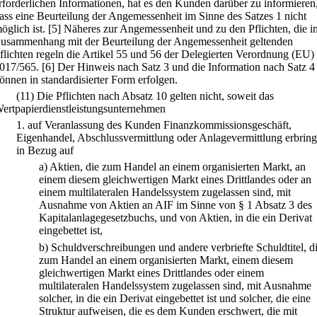
rforderlichen Informationen, hat es den Kunden darüber zu informieren
ass eine Beurteilung der Angemessenheit im Sinne des Satzes 1 nicht
öglich ist.
[5] Näheres zur Angemessenheit und zu den Pflichten, die i
usammenhang mit der Beurteilung der Angemessenheit geltenden
flichten regeln die Artikel 55 und 56 der Delegierten Verordnung (EU)
017/565.
[6] Der Hinweis nach Satz 3 und die Information nach Satz 4
önnen in standardisierter Form erfolgen.
(11) Die Pflichten nach Absatz 10 gelten nicht, soweit das
ertpapierdienstleistungsunternehmen
1.
auf Veranlassung des Kunden Finanzkommissionsgeschäft,
Eigenhandel, Abschlussvermittlung oder Anlagevermittlung erbring
in Bezug auf
a)
Aktien, die zum Handel an einem organisierten Markt, an
einem diesem gleichwertigen Markt eines Drittlandes oder an
einem multilateralen Handelssystem zugelassen sind, mit
Ausnahme von Aktien an AIF im Sinne von § 1 Absatz 3 des
Kapitalanlagegesetzbuchs, und von Aktien, in die ein Derivat
eingebettet ist,
b)
Schuldverschreibungen und andere verbriefte Schuldtitel, d
zum Handel an einem organisierten Markt, einem diesem
gleichwertigen Markt eines Drittlandes oder einem
multilateralen Handelssystem zugelassen sind, mit Ausnahme
solcher, in die ein Derivat eingebettet ist und solcher, die eine
Struktur aufweisen, die es dem Kunden erschwert, die mit