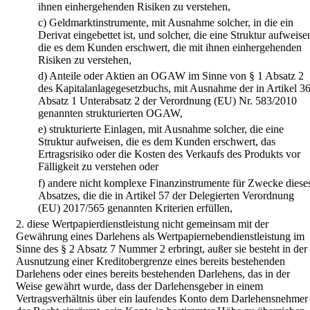
ihnen einhergehenden Risiken zu verstehen,
c)
Geldmarktinstrumente, mit Ausnahme solcher, in die ein
Derivat eingebettet ist, und solcher, die eine Struktur aufweise
die es dem Kunden erschwert, die mit ihnen einhergehenden
Risiken zu verstehen,
d)
Anteile oder Aktien an OGAW im Sinne von § 1 Absatz 2
des Kapitalanlagegesetzbuchs, mit Ausnahme der in Artikel 3
Absatz 1 Unterabsatz 2 der Verordnung (EU) Nr. 583/2010
genannten strukturierten OGAW,
e)
strukturierte Einlagen, mit Ausnahme solcher, die eine
Struktur aufweisen, die es dem Kunden erschwert, das
Ertragsrisiko oder die Kosten des Verkaufs des Produkts vor
Fälligkeit zu verstehen oder
f)
andere nicht komplexe Finanzinstrumente für Zwecke diese
Absatzes, die die in Artikel 57 der Delegierten Verordnung
(EU) 2017/565 genannten Kriterien erfüllen,
2.
diese Wertpapierdienstleistung nicht gemeinsam mit der
Gewährung eines Darlehens als Wertpapiernebendienstleistung im
Sinne des § 2 Absatz 7 Nummer 2 erbringt, außer sie besteht in der
Ausnutzung einer Kreditobergrenze eines bereits bestehenden
Darlehens oder eines bereits bestehenden Darlehens, das in der
Weise gewährt wurde, dass der Darlehensgeber in einem
Vertragsverhältnis über ein laufendes Konto dem Darlehensnehmer