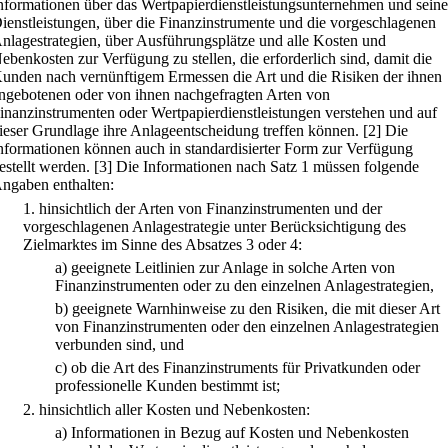
nformationen über das Wertpapierdienstleistungsunternehmen und seine
ienstleistungen, über die Finanzinstrumente und die vorgeschlagenen
nlagestrategien, über Ausführungsplätze und alle Kosten und
ebenkosten zur Verfügung zu stellen, die erforderlich sind, damit die
unden nach vernünftigem Ermessen die Art und die Risiken der ihnen
ngebotenen oder von ihnen nachgefragten Arten von
inanzinstrumenten oder Wertpapierdienstleistungen verstehen und auf
ieser Grundlage ihre Anlageentscheidung treffen können.
[2] Die
nformationen können auch in standardisierter Form zur Verfügung
estellt werden.
[3] Die Informationen nach Satz 1 müssen folgende
ngaben enthalten:
1.
hinsichtlich der Arten von Finanzinstrumenten und der
vorgeschlagenen Anlagestrategie unter Berücksichtigung des
Zielmarktes im Sinne des Absatzes 3 oder 4:
a)
geeignete Leitlinien zur Anlage in solche Arten von
Finanzinstrumenten oder zu den einzelnen Anlagestrategien,
b)
geeignete Warnhinweise zu den Risiken, die mit dieser Art
von Finanzinstrumenten oder den einzelnen Anlagestrategien
verbunden sind, und
c)
ob die Art des Finanzinstruments für Privatkunden oder
professionelle Kunden bestimmt ist;
2.
hinsichtlich aller Kosten und Nebenkosten:
a)
Informationen in Bezug auf Kosten und Nebenkosten