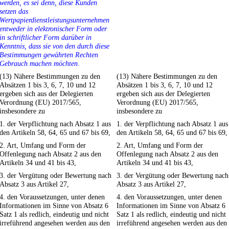
werden, es sei denn, diese Kunden
setzen das
Wertpapierdienstleistungsunternehmen
entweder in elektronischer Form oder
in schriftlicher Form darüber in
Kenntnis, dass sie von den durch diese
Bestimmungen gewährten Rechten
Gebrauch machen möchten.
(13) Nähere Bestimmungen zu den
(13) Nähere Bestimmungen zu den
Absätzen 1 bis 3, 6, 7, 10 und 12
Absätzen 1 bis 3, 6, 7, 10 und 12
ergeben sich aus der Delegierten
ergeben sich aus der Delegierten
Verordnung (EU) 2017/565,
Verordnung (EU) 2017/565,
insbesondere zu
insbesondere zu
1. der Verpflichtung nach Absatz 1 aus
1. der Verpflichtung nach Absatz 1 aus
den Artikeln 58, 64, 65 und 67 bis 69,
den Artikeln 58, 64, 65 und 67 bis 69,
2. Art, Umfang und Form der
2. Art, Umfang und Form der
Offenlegung nach Absatz 2 aus den
Offenlegung nach Absatz 2 aus den
Artikeln 34 und 41 bis 43,
Artikeln 34 und 41 bis 43,
3. der Vergütung oder Bewertung nach
3. der Vergütung oder Bewertung nach
Absatz 3 aus Artikel 27,
Absatz 3 aus Artikel 27,
4. den Voraussetzungen, unter denen
4. den Voraussetzungen, unter denen
Informationen im Sinne von Absatz 6
Informationen im Sinne von Absatz 6
Satz 1 als redlich, eindeutig und nicht
Satz 1 als redlich, eindeutig und nicht
irreführend angesehen werden aus den
irreführend angesehen werden aus den