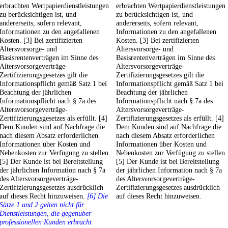
erbrachten Wertpapierdienstleistungen
erbrachten Wertpapierdienstleistungen
zu berücksichtigen ist, und
zu berücksichtigen ist, und
andererseits, sofern relevant,
andererseits, sofern relevant,
Informationen zu den angefallenen
Informationen zu den angefallenen
Kosten. [3] Bei zertifizierten
Kosten. [3] Bei zertifizierten
Altersvorsorge- und
Altersvorsorge- und
Basisrentenverträgen im Sinne des
Basisrentenverträgen im Sinne des
Altersvorsorgeverträge-
Altersvorsorgeverträge-
Zertifizierungsgesetzes gilt die
Zertifizierungsgesetzes gilt die
Informationspflicht gemäß Satz 1 bei
Informationspflicht gemäß Satz 1 bei
Beachtung der jährlichen
Beachtung der jährlichen
Informationspflicht nach § 7a des
Informationspflicht nach § 7a des
Altersvorsorgeverträge-
Altersvorsorgeverträge-
Zertifizierungsgesetzes als erfüllt. [4]
Zertifizierungsgesetzes als erfüllt. [4]
Dem Kunden sind auf Nachfrage die
Dem Kunden sind auf Nachfrage die
nach diesem Absatz erforderlichen
nach diesem Absatz erforderlichen
Informationen über Kosten und
Informationen über Kosten und
Nebenkosten zur Verfügung zu stellen.
Nebenkosten zur Verfügung zu stellen.
[5] Der Kunde ist bei Bereitstellung
[5] Der Kunde ist bei Bereitstellung
der jährlichen Information nach § 7a
der jährlichen Information nach § 7a
des Altersvorsorgeverträge-
des Altersvorsorgeverträge-
Zertifizierungsgesetzes ausdrücklich
Zertifizierungsgesetzes ausdrücklich
auf dieses Recht hinzuweisen.
[6] Die
auf dieses Recht hinzuweisen.
Sätze 1 und 2 gelten nicht für
Dienstleistungen, die gegenüber
professionellen Kunden erbracht