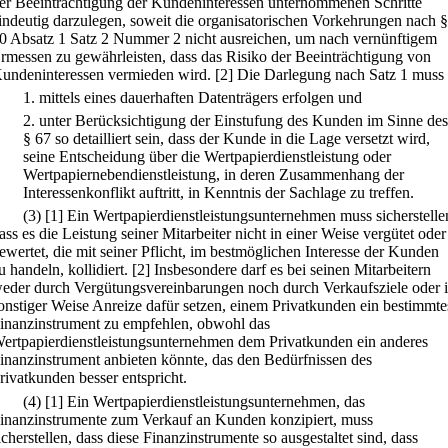
er Beeinträchtigung der Kundeninteressen unternommenen Schritte
indeutig darzulegen, soweit die organisatorischen Vorkehrungen nach §
0 Absatz 1 Satz 2 Nummer 2 nicht ausreichen, um nach vernünftigem
rmessen zu gewährleisten, dass das Risiko der Beeinträchtigung von
undeninteressen vermieden wird.
[2] Die Darlegung nach Satz 1 muss
1.
mittels eines dauerhaften Datenträgers erfolgen und
2.
unter Berücksichtigung der Einstufung des Kunden im Sinne des
§ 67 so detailliert sein, dass der Kunde in die Lage versetzt wird,
seine Entscheidung über die Wertpapierdienstleistung oder
Wertpapiernebendienstleistung, in deren Zusammenhang der
Interessenkonflikt auftritt, in Kenntnis der Sachlage zu treffen.
(3)
[1] Ein Wertpapierdienstleistungsunternehmen muss sicherstelle
ass es die Leistung seiner Mitarbeiter nicht in einer Weise vergütet oder
ewertet, die mit seiner Pflicht, im bestmöglichen Interesse der Kunden
u handeln, kollidiert.
[2] Insbesondere darf es bei seinen Mitarbeitern
eder durch Vergütungsvereinbarungen noch durch Verkaufsziele oder 
onstiger Weise Anreize dafür setzen, einem Privatkunden ein bestimmte
inanzinstrument zu empfehlen, obwohl das
ertpapierdienstleistungsunternehmen dem Privatkunden ein anderes
inanzinstrument anbieten könnte, das den Bedürfnissen des
rivatkunden besser entspricht.
(4)
[1] Ein Wertpapierdienstleistungsunternehmen, das
inanzinstrumente zum Verkauf an Kunden konzipiert, muss
icherstellen, dass diese Finanzinstrumente so ausgestaltet sind, dass