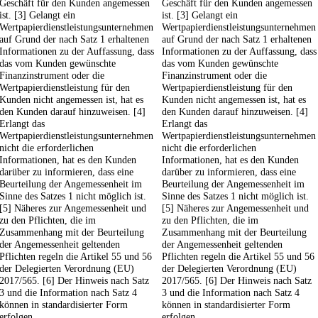
Geschäft für den Kunden angemessen
Geschäft für den Kunden angemessen
ist. [3] Gelangt ein
ist. [3] Gelangt ein
Wertpapierdienstleistungsunternehmen
Wertpapierdienstleistungsunternehmen
auf Grund der nach Satz 1 erhaltenen
auf Grund der nach Satz 1 erhaltenen
Informationen zu der Auffassung, dass
Informationen zu der Auffassung, dass
das vom Kunden gewünschte
das vom Kunden gewünschte
Finanzinstrument oder die
Finanzinstrument oder die
Wertpapierdienstleistung für den
Wertpapierdienstleistung für den
Kunden nicht angemessen ist, hat es
Kunden nicht angemessen ist, hat es
den Kunden darauf hinzuweisen. [4]
den Kunden darauf hinzuweisen. [4]
Erlangt das
Erlangt das
Wertpapierdienstleistungsunternehmen
Wertpapierdienstleistungsunternehmen
nicht die erforderlichen
nicht die erforderlichen
Informationen, hat es den Kunden
Informationen, hat es den Kunden
darüber zu informieren, dass eine
darüber zu informieren, dass eine
Beurteilung der Angemessenheit im
Beurteilung der Angemessenheit im
Sinne des Satzes 1 nicht möglich ist.
Sinne des Satzes 1 nicht möglich ist.
[5] Näheres zur Angemessenheit und
[5] Näheres zur Angemessenheit und
zu den Pflichten, die im
zu den Pflichten, die im
Zusammenhang mit der Beurteilung
Zusammenhang mit der Beurteilung
der Angemessenheit geltenden
der Angemessenheit geltenden
Pflichten regeln die Artikel 55 und 56
Pflichten regeln die Artikel 55 und 56
der Delegierten Verordnung (EU)
der Delegierten Verordnung (EU)
2017/565. [6] Der Hinweis nach Satz
2017/565. [6] Der Hinweis nach Satz
3 und die Information nach Satz 4
3 und die Information nach Satz 4
können in standardisierter Form
können in standardisierter Form
erfolgen.
erfolgen.