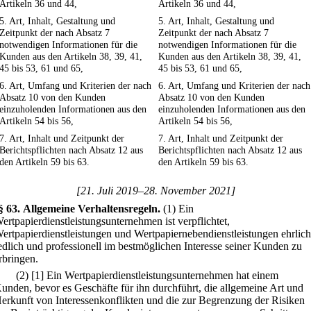
Artikeln 36 und 44,
Artikeln 36 und 44,
5. Art, Inhalt, Gestaltung und
5. Art, Inhalt, Gestaltung und
Zeitpunkt der nach Absatz 7
Zeitpunkt der nach Absatz 7
notwendigen Informationen für die
notwendigen Informationen für die
Kunden aus den Artikeln 38, 39, 41,
Kunden aus den Artikeln 38, 39, 41,
45 bis 53, 61 und 65,
45 bis 53, 61 und 65,
6. Art, Umfang und Kriterien der nach
6. Art, Umfang und Kriterien der nach
Absatz 10 von den Kunden
Absatz 10 von den Kunden
einzuholenden Informationen aus den
einzuholenden Informationen aus den
Artikeln 54 bis 56,
Artikeln 54 bis 56,
7. Art, Inhalt und Zeitpunkt der
7. Art, Inhalt und Zeitpunkt der
Berichtspflichten nach Absatz 12 aus
Berichtspflichten nach Absatz 12 aus
den Artikeln 59 bis 63.
den Artikeln 59 bis 63.
[21. Juli 2019–28. November 2021]
§ 63
.
Allgemeine Verhaltensregeln.
(1) Ein
ertpapierdienstleistungsunternehmen ist verpflichtet,
ertpapierdienstleistungen und Wertpapiernebendienstleistungen ehrlich
edlich und professionell im bestmöglichen Interesse seiner Kunden zu
rbringen.
(2)
[1] Ein Wertpapierdienstleistungsunternehmen hat einem
unden, bevor es Geschäfte für ihn durchführt, die allgemeine Art und
erkunft von Interessenkonflikten und die zur Begrenzung der Risiken