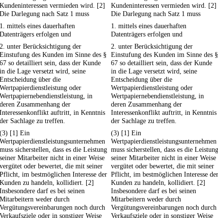
Kundeninteressen vermieden wird. [2]
Kundeninteressen vermieden wird. [2]
Die Darlegung nach Satz 1 muss
Die Darlegung nach Satz 1 muss
1. mittels eines dauerhaften
1. mittels eines dauerhaften
Datenträgers erfolgen und
Datenträgers erfolgen und
2. unter Berücksichtigung der
2. unter Berücksichtigung der
Einstufung des Kunden im Sinne des §
Einstufung des Kunden im Sinne des §
67 so detailliert sein, dass der Kunde
67 so detailliert sein, dass der Kunde
in die Lage versetzt wird, seine
in die Lage versetzt wird, seine
Entscheidung über die
Entscheidung über die
Wertpapierdienstleistung oder
Wertpapierdienstleistung oder
Wertpapiernebendienstleistung, in
Wertpapiernebendienstleistung, in
deren Zusammenhang der
deren Zusammenhang der
Interessenkonflikt auftritt, in Kenntnis
Interessenkonflikt auftritt, in Kenntnis
der Sachlage zu treffen.
der Sachlage zu treffen.
(3) [1] Ein
(3) [1] Ein
Wertpapierdienstleistungsunternehmen
Wertpapierdienstleistungsunternehmen
muss sicherstellen, dass es die Leistung
muss sicherstellen, dass es die Leistun
seiner Mitarbeiter nicht in einer Weise
seiner Mitarbeiter nicht in einer Weise
vergütet oder bewertet, die mit seiner
vergütet oder bewertet, die mit seiner
Pflicht, im bestmöglichen Interesse der
Pflicht, im bestmöglichen Interesse de
Kunden zu handeln, kollidiert. [2]
Kunden zu handeln, kollidiert. [2]
Insbesondere darf es bei seinen
Insbesondere darf es bei seinen
Mitarbeitern weder durch
Mitarbeitern weder durch
Vergütungsvereinbarungen noch durch
Vergütungsvereinbarungen noch durch
Verkaufsziele oder in sonstiger Weise
Verkaufsziele oder in sonstiger Weise