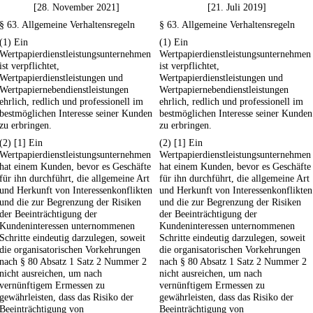
[28. November 2021]
[21. Juli 2019]
§ 63. Allgemeine Verhaltensregeln
§ 63. Allgemeine Verhaltensregeln
(1) Ein
(1) Ein
Wertpapierdienstleistungsunternehmen
Wertpapierdienstleistungsunternehmen
ist verpflichtet,
ist verpflichtet,
Wertpapierdienstleistungen und
Wertpapierdienstleistungen und
Wertpapiernebendienstleistungen
Wertpapiernebendienstleistungen
ehrlich, redlich und professionell im
ehrlich, redlich und professionell im
bestmöglichen Interesse seiner Kunden
bestmöglichen Interesse seiner Kunden
zu erbringen.
zu erbringen.
(2) [1] Ein
(2) [1] Ein
Wertpapierdienstleistungsunternehmen
Wertpapierdienstleistungsunternehmen
hat einem Kunden, bevor es Geschäfte
hat einem Kunden, bevor es Geschäfte
für ihn durchführt, die allgemeine Art
für ihn durchführt, die allgemeine Art
und Herkunft von Interessenkonflikten
und Herkunft von Interessenkonflikten
und die zur Begrenzung der Risiken
und die zur Begrenzung der Risiken
der Beeinträchtigung der
der Beeinträchtigung der
Kundeninteressen unternommenen
Kundeninteressen unternommenen
Schritte eindeutig darzulegen, soweit
Schritte eindeutig darzulegen, soweit
die organisatorischen Vorkehrungen
die organisatorischen Vorkehrungen
nach § 80 Absatz 1 Satz 2 Nummer 2
nach § 80 Absatz 1 Satz 2 Nummer 2
nicht ausreichen, um nach
nicht ausreichen, um nach
vernünftigem Ermessen zu
vernünftigem Ermessen zu
gewährleisten, dass das Risiko der
gewährleisten, dass das Risiko der
Beeinträchtigung von
Beeinträchtigung von