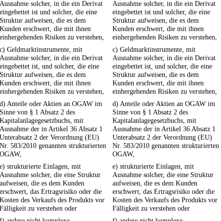
Ausnahme solcher, in die ein Derivat
Ausnahme solcher, in die ein Derivat
eingebettet ist und solcher, die eine
eingebettet ist und solcher, die eine
Struktur aufweisen, die es dem
Struktur aufweisen, die es dem
Kunden erschwert, die mit ihnen
Kunden erschwert, die mit ihnen
einhergehenden Risiken zu verstehen,
einhergehenden Risiken zu verstehen,
c) Geldmarktinstrumente, mit
c) Geldmarktinstrumente, mit
Ausnahme solcher, in die ein Derivat
Ausnahme solcher, in die ein Derivat
eingebettet ist, und solcher, die eine
eingebettet ist, und solcher, die eine
Struktur aufweisen, die es dem
Struktur aufweisen, die es dem
Kunden erschwert, die mit ihnen
Kunden erschwert, die mit ihnen
einhergehenden Risiken zu verstehen,
einhergehenden Risiken zu verstehen,
d) Anteile oder Aktien an OGAW im
d) Anteile oder Aktien an OGAW im
Sinne von § 1 Absatz 2 des
Sinne von § 1 Absatz 2 des
Kapitalanlagegesetzbuchs, mit
Kapitalanlagegesetzbuchs, mit
Ausnahme der in Artikel 36 Absatz 1
Ausnahme der in Artikel 36 Absatz 1
Unterabsatz 2 der Verordnung (EU)
Unterabsatz 2 der Verordnung (EU)
Nr. 583/2010 genannten strukturierten
Nr. 583/2010 genannten strukturierten
OGAW,
OGAW,
e) strukturierte Einlagen, mit
e) strukturierte Einlagen, mit
Ausnahme solcher, die eine Struktur
Ausnahme solcher, die eine Struktur
aufweisen, die es dem Kunden
aufweisen, die es dem Kunden
erschwert, das Ertragsrisiko oder die
erschwert, das Ertragsrisiko oder die
Kosten des Verkaufs des Produkts vor
Kosten des Verkaufs des Produkts vor
Fälligkeit zu verstehen oder
Fälligkeit zu verstehen oder
f) andere nicht komplexe
f) andere nicht komplexe