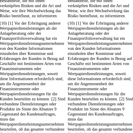
Bestandteile, die mit ihnen
Bestandteile, die mit ihnen
verknüpften Risiken und die Art und
verknüpften Risiken und die Art und
Weise, wie ihre Wechselwirkung das
Weise, wie ihre Wechselwirkung das
Risiko beeinflusst, zu informieren.
Risiko beeinflusst, zu informieren.
(10) [1] Vor der Erbringung anderer
(10) [1] Vor der Erbringung anderer
Wertpapierdienstleistungen als der
Wertpapierdienstleistungen als der
Anlageberatung oder der
Anlageberatung oder der
Finanzportfolioverwaltung hat ein
Finanzportfolioverwaltung hat ein
Wertpapierdienstleistungsunternehmen
Wertpapierdienstleistungsunternehmen
von den Kunden Informationen
von den Kunden Informationen
einzuholen über Kenntnisse und
einzuholen über Kenntnisse und
Erfahrungen der Kunden in Bezug auf
Erfahrungen der Kunden in Bezug auf
Geschäfte mit bestimmten Arten von
Geschäfte mit bestimmten Arten von
Finanzinstrumenten oder
Finanzinstrumenten oder
Wertpapierdienstleistungen, soweit
Wertpapierdienstleistungen, soweit
diese Informationen erforderlich sind,
diese Informationen erforderlich sind,
um die Angemessenheit der
um die Angemessenheit der
Finanzinstrumente oder
Finanzinstrumente oder
Wertpapierdienstleistungen für die
Wertpapierdienstleistungen für die
Kunden beurteilen zu können. [2] Sind
Kunden beurteilen zu können. [2] Sin
verbundene Dienstleistungen oder
verbundene Dienstleistungen oder
Produkte im Sinne des Absatzes 9
Produkte im Sinne des Absatzes 9
Gegenstand des Kundenauftrages,
Gegenstand des Kundenauftrages,
muss das
muss das
Wertpapierdienstleistungsunternehmen
Wertpapierdienstleistungsunternehmen
beurteilen, ob das gesamte verbundene
beurteilen, ob das gesamte verbundene