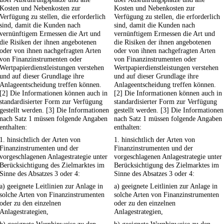
Kosten und Nebenkosten zur
Kosten und Nebenkosten zur
Verfügung zu stellen, die erforderlich
Verfügung zu stellen, die erforderlich
sind, damit die Kunden nach
sind, damit die Kunden nach
vernünftigem Ermessen die Art und
vernünftigem Ermessen die Art und
die Risiken der ihnen angebotenen
die Risiken der ihnen angebotenen
oder von ihnen nachgefragten Arten
oder von ihnen nachgefragten Arten
von Finanzinstrumenten oder
von Finanzinstrumenten oder
Wertpapierdienstleistungen verstehen
Wertpapierdienstleistungen verstehen
und auf dieser Grundlage ihre
und auf dieser Grundlage ihre
Anlageentscheidung treffen können.
Anlageentscheidung treffen können.
[2] Die Informationen können auch in
[2] Die Informationen können auch in
standardisierter Form zur Verfügung
standardisierter Form zur Verfügung
gestellt werden. [3] Die Informationen
gestellt werden. [3] Die Informationen
nach Satz 1 müssen folgende Angaben
nach Satz 1 müssen folgende Angaben
enthalten:
enthalten:
1. hinsichtlich der Arten von
1. hinsichtlich der Arten von
Finanzinstrumenten und der
Finanzinstrumenten und der
vorgeschlagenen Anlagestrategie unter
vorgeschlagenen Anlagestrategie unter
Berücksichtigung des Zielmarktes im
Berücksichtigung des Zielmarktes im
Sinne des Absatzes 3 oder 4:
Sinne des Absatzes 3 oder 4:
a) geeignete Leitlinien zur Anlage in
a) geeignete Leitlinien zur Anlage in
solche Arten von Finanzinstrumenten
solche Arten von Finanzinstrumenten
oder zu den einzelnen
oder zu den einzelnen
Anlagestrategien,
Anlagestrategien,