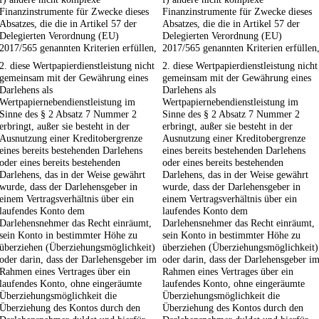
Finanzinstrumente für Zwecke dieses
Finanzinstrumente für Zwecke dieses
Absatzes, die die in Artikel 57 der
Absatzes, die die in Artikel 57 der
Delegierten Verordnung (EU)
Delegierten Verordnung (EU)
2017/565 genannten Kriterien erfüllen,
2017/565 genannten Kriterien erfüllen
2. diese Wertpapierdienstleistung nicht
2. diese Wertpapierdienstleistung nicht
gemeinsam mit der Gewährung eines
gemeinsam mit der Gewährung eines
Darlehens als
Darlehens als
Wertpapiernebendienstleistung im
Wertpapiernebendienstleistung im
Sinne des § 2 Absatz 7 Nummer 2
Sinne des § 2 Absatz 7 Nummer 2
erbringt, außer sie besteht in der
erbringt, außer sie besteht in der
Ausnutzung einer Kreditobergrenze
Ausnutzung einer Kreditobergrenze
eines bereits bestehenden Darlehens
eines bereits bestehenden Darlehens
oder eines bereits bestehenden
oder eines bereits bestehenden
Darlehens, das in der Weise gewährt
Darlehens, das in der Weise gewährt
wurde, dass der Darlehensgeber in
wurde, dass der Darlehensgeber in
einem Vertragsverhältnis über ein
einem Vertragsverhältnis über ein
laufendes Konto dem
laufendes Konto dem
Darlehensnehmer das Recht einräumt,
Darlehensnehmer das Recht einräumt,
sein Konto in bestimmter Höhe zu
sein Konto in bestimmter Höhe zu
überziehen (Überziehungsmöglichkeit)
überziehen (Überziehungsmöglichkeit)
oder darin, dass der Darlehensgeber im
oder darin, dass der Darlehensgeber i
Rahmen eines Vertrages über ein
Rahmen eines Vertrages über ein
laufendes Konto, ohne eingeräumte
laufendes Konto, ohne eingeräumte
Überziehungsmöglichkeit die
Überziehungsmöglichkeit die
Überziehung des Kontos durch den
Überziehung des Kontos durch den