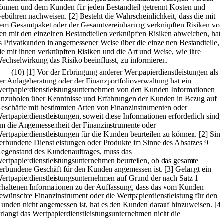
önnen und dem Kunden für jeden Bestandteil getrennt Kosten und
ebühren nachweisen.
[2] Besteht die Wahrscheinlichkeit, dass die mit
em Gesamtpaket oder der Gesamtvereinbarung verknüpften Risiken v
en mit den einzelnen Bestandteilen verknüpften Risiken abweichen, ha
s Privatkunden in angemessener Weise über die einzelnen Bestandteile,
ie mit ihnen verknüpften Risiken und die Art und Weise, wie ihre
echselwirkung das Risiko beeinflusst, zu informieren.
(10)
[1] Vor der Erbringung anderer Wertpapierdienstleistungen als
er Anlageberatung oder der Finanzportfolioverwaltung hat ein
ertpapierdienstleistungsunternehmen von den Kunden Informationen
inzuholen über Kenntnisse und Erfahrungen der Kunden in Bezug auf
eschäfte mit bestimmten Arten von Finanzinstrumenten oder
ertpapierdienstleistungen, soweit diese Informationen erforderlich sind
m die Angemessenheit der Finanzinstrumente oder
ertpapierdienstleistungen für die Kunden beurteilen zu können.
[2] Si
erbundene Dienstleistungen oder Produkte im Sinne des Absatzes 9
egenstand des Kundenauftrages, muss das
ertpapierdienstleistungsunternehmen beurteilen, ob das gesamte
erbundene Geschäft für den Kunden angemessen ist.
[3] Gelangt ein
ertpapierdienstleistungsunternehmen auf Grund der nach Satz 1
rhaltenen Informationen zu der Auffassung, dass das vom Kunden
ewünschte Finanzinstrument oder die Wertpapierdienstleistung für den
unden nicht angemessen ist, hat es den Kunden darauf hinzuweisen.
[4
rlangt das Wertpapierdienstleistungsunternehmen nicht die