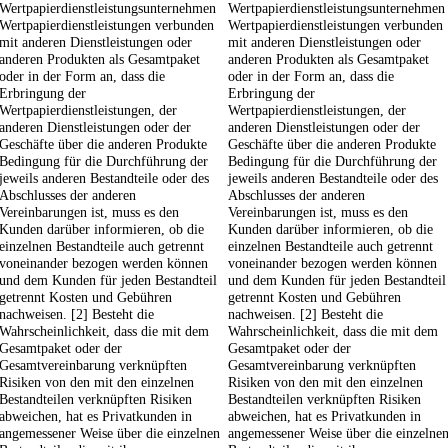
Wertpapierdienstleistungsunternehmen
Wertpapierdienstleistungsunternehmen
Wertpapierdienstleistungen verbunden
Wertpapierdienstleistungen verbunden
mit anderen Dienstleistungen oder
mit anderen Dienstleistungen oder
anderen Produkten als Gesamtpaket
anderen Produkten als Gesamtpaket
oder in der Form an, dass die
oder in der Form an, dass die
Erbringung der
Erbringung der
Wertpapierdienstleistungen, der
Wertpapierdienstleistungen, der
anderen Dienstleistungen oder der
anderen Dienstleistungen oder der
Geschäfte über die anderen Produkte
Geschäfte über die anderen Produkte
Bedingung für die Durchführung der
Bedingung für die Durchführung der
jeweils anderen Bestandteile oder des
jeweils anderen Bestandteile oder des
Abschlusses der anderen
Abschlusses der anderen
Vereinbarungen ist, muss es den
Vereinbarungen ist, muss es den
Kunden darüber informieren, ob die
Kunden darüber informieren, ob die
einzelnen Bestandteile auch getrennt
einzelnen Bestandteile auch getrennt
voneinander bezogen werden können
voneinander bezogen werden können
und dem Kunden für jeden Bestandteil
und dem Kunden für jeden Bestandteil
getrennt Kosten und Gebühren
getrennt Kosten und Gebühren
nachweisen. [2] Besteht die
nachweisen. [2] Besteht die
Wahrscheinlichkeit, dass die mit dem
Wahrscheinlichkeit, dass die mit dem
Gesamtpaket oder der
Gesamtpaket oder der
Gesamtvereinbarung verknüpften
Gesamtvereinbarung verknüpften
Risiken von den mit den einzelnen
Risiken von den mit den einzelnen
Bestandteilen verknüpften Risiken
Bestandteilen verknüpften Risiken
abweichen, hat es Privatkunden in
abweichen, hat es Privatkunden in
angemessener Weise über die einzelnen
angemessener Weise über die einzelne