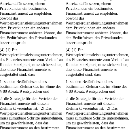
Anreize dafür setzen, einem
Anreize dafür setzen, einem
Privatkunden ein bestimmtes
Privatkunden ein bestimmtes
Finanzinstrument zu empfehlen,
Finanzinstrument zu empfehlen,
obwohl das
obwohl das
Wertpapierdienstleistungsunternehmen
Wertpapierdienstleistungsunternehmen
dem Privatkunden ein anderes
dem Privatkunden ein anderes
Finanzinstrument anbieten könnte, das
Finanzinstrument anbieten könnte, das
den Bedürfnissen des Privatkunden
den Bedürfnissen des Privatkunden
besser entspricht.
besser entspricht.
(4) [1] Ein
(4) [1] Ein
Wertpapierdienstleistungsunternehmen,
Wertpapierdienstleistungsunternehmen
das Finanzinstrumente zum Verkauf an
das Finanzinstrumente zum Verkauf an
Kunden konzipiert, muss sicherstellen,
Kunden konzipiert, muss sicherstellen,
dass diese Finanzinstrumente so
dass diese Finanzinstrumente so
ausgestaltet sind, dass
ausgestaltet sind, dass
1. sie den Bedürfnissen eines
1. sie den Bedürfnissen eines
bestimmten Zielmarktes im Sinne des
bestimmten Zielmarktes im Sinne des
§ 80 Absatz 9 entsprechen und
§ 80 Absatz 9 entsprechen und
2. die Strategie für den Vertrieb der
2. die Strategie für den Vertrieb der
Finanzinstrumente mit diesem
Finanzinstrumente mit diesem
Zielmarkt vereinbar ist. [2] Das
Zielmarkt vereinbar ist. [2] Das
Wertpapierdienstleistungsunternehmen
Wertpapierdienstleistungsunternehmen
muss zumutbare Schritte unternehmen,
muss zumutbare Schritte unternehmen,
um zu gewährleisten, dass das
um zu gewährleisten, dass das
Finanzinstrument an den bestimmten
Finanzinstrument an den bestimmten