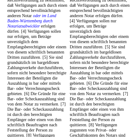
Rechtsverordnung zu bestimmen,
Rechtsverordnung zu bestimmen,
daß Verfügungen auch durch einen
daß Verfügungen auch durch einen
entsprechend bevollmächtigten
entsprechend bevollmächtigten
anderen Notar
oder im Land
anderen Notar erfolgen dürfen.
Baden-Württemberg durch
[4] Verfügungen sollen nur
Notariatsabwickler
erfolgen
erfolgen, um Beträge
dürfen. [4] Verfügungen sollen
unverzüglich dem
nur erfolgen, um Beträge
Empfangsberechtigten oder einem
unverzüglich dem
von diesem schriftlich benannten
Empfangsberechtigten oder einem
Dritten zuzuführen. [5] Sie sind
von diesem schriftlich benannten
grundsätzlich im bargeldlosen
Dritten zuzuführen. [5] Sie sind
Zahlungsverkehr durchzuführen,
grundsätzlich im bargeldlosen
sofern nicht besondere berechtigte
Zahlungsverkehr durchzuführen,
Interessen der Beteiligten die
sofern nicht besondere berechtigte
Auszahlung in bar oder mittels
Interessen der Beteiligten die
Bar- oder Verrechnungsscheck
Auszahlung in bar oder mittels
gebieten. [6] Die Gründe für eine
Bar- oder Verrechnungsscheck
Bar- oder Scheckauszahlung sind
gebieten. [6] Die Gründe für eine
von dem Notar zu vermerken. [7]
Bar- oder Scheckauszahlung sind
Die Bar- oder Scheckauszahlung
von dem Notar zu vermerken. [7]
ist durch den berechtigten
Die Bar- oder Scheckauszahlung
Empfänger oder einen von ihm
ist durch den berechtigten
schriftlich Beauftragten nach
Empfänger oder einen von ihm
Feststellung der Person zu
schriftlich Beauftragten nach
quittieren. [8] Verfügungen
Feststellung der Person zu
zugunsten von Privat- oder
quittieren. [8] Verfügungen
Geschäftskonten des Notars sind