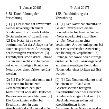
[1. Januar 2018]
[9. Juni 2017]
§ 58. Durchführung der
§ 58. Durchführung der
Verwahrung
Verwahrung
(1) [1] Der Notar hat anvertraute
(1) [1] Der Notar hat anvertraute
Gelder unverzüglich einem
Gelder unverzüglich einem
Sonderkonto für fremde Gelder
Sonderkonto für fremde Gelder
(Notaranderkonto) zuzuführen.
(Notaranderkonto) zuzuführen.
[2] Der Notar ist zu einer
[2] Der Notar ist zu einer
bestimmten Art der Anlage nur bei
bestimmten Art der Anlage nur bei
einer entsprechenden Anweisung
einer entsprechenden Anweisung
der Beteiligten verpflichtet. [3]
der Beteiligten verpflichtet. [3]
Fremdgelder sowie deren Erträge
Fremdgelder sowie deren Erträge
dürfen auch nicht vorübergehend
dürfen auch nicht vorübergehend
auf einem sonstigen Konto des
auf einem sonstigen Konto des
Notars oder eines Dritten geführt
Notars oder eines Dritten geführt
werden.
werden.
(2) [1] Das Notaranderkonto muß
(2) [1] Das Notaranderkonto muß
bei einem im Inland zum
bei einem im Inland zum
Geschäftsbetrieb befugten
Geschäftsbetrieb befugten
Kreditinstitut oder der Deutschen
Kreditinstitut oder der Deutschen
Bundesbank eingerichtet sein. [2]
Bundesbank eingerichtet sein. [2]
Die Anderkonten sollen bei
Die Anderkonten sollen bei
Kreditinstituten in dem
Kreditinstituten in dem
Amtsbereich des Notars oder den
Amtsbereich des Notars oder den