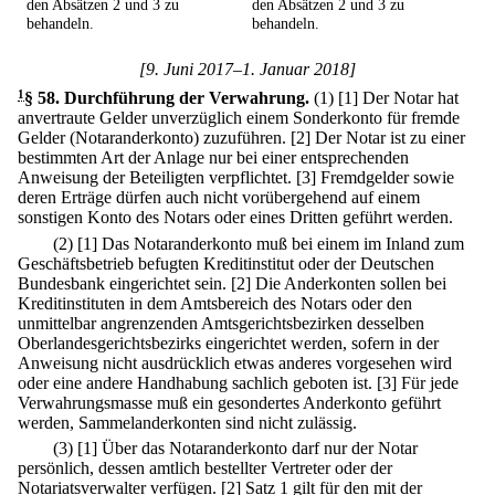
den Absätzen 2 und 3 zu
den Absätzen 2 und 3 zu
behandeln.
behandeln.
[9. Juni 2017–1. Januar 2018]
1
§ 58
.
Durchführung der Verwahrung.
(1)
[1] Der Notar hat
anvertraute Gelder unverzüglich einem Sonderkonto für fremde
Gelder (Notaranderkonto) zuzuführen.
[2] Der Notar ist zu einer
bestimmten Art der Anlage nur bei einer entsprechenden
Anweisung der Beteiligten verpflichtet.
[3] Fremdgelder sowie
deren Erträge dürfen auch nicht vorübergehend auf einem
sonstigen Konto des Notars oder eines Dritten geführt werden.
(2)
[1] Das Notaranderkonto muß bei einem im Inland zum
Geschäftsbetrieb befugten Kreditinstitut oder der Deutschen
Bundesbank eingerichtet sein.
[2] Die Anderkonten sollen bei
Kreditinstituten in dem Amtsbereich des Notars oder den
unmittelbar angrenzenden Amtsgerichtsbezirken desselben
Oberlandesgerichtsbezirks eingerichtet werden, sofern in der
Anweisung nicht ausdrücklich etwas anderes vorgesehen wird
oder eine andere Handhabung sachlich geboten ist.
[3] Für jede
Verwahrungsmasse muß ein gesondertes Anderkonto geführt
werden, Sammelanderkonten sind nicht zulässig.
(3)
[1] Über das Notaranderkonto darf nur der Notar
persönlich, dessen amtlich bestellter Vertreter oder der
Notariatsverwalter verfügen.
[2] Satz 1 gilt für den mit der