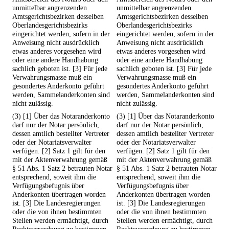
unmittelbar angrenzenden
unmittelbar angrenzenden
Amtsgerichtsbezirken desselben
Amtsgerichtsbezirken desselben
Oberlandesgerichtsbezirks
Oberlandesgerichtsbezirks
eingerichtet werden, sofern in der
eingerichtet werden, sofern in der
Anweisung nicht ausdrücklich
Anweisung nicht ausdrücklich
etwas anderes vorgesehen wird
etwas anderes vorgesehen wird
oder eine andere Handhabung
oder eine andere Handhabung
sachlich geboten ist. [3] Für jede
sachlich geboten ist. [3] Für jede
Verwahrungsmasse muß ein
Verwahrungsmasse muß ein
gesondertes Anderkonto geführt
gesondertes Anderkonto geführt
werden, Sammelanderkonten sind
werden, Sammelanderkonten sind
nicht zulässig.
nicht zulässig.
(3) [1] Über das Notaranderkonto
(3) [1] Über das Notaranderkonto
darf nur der Notar persönlich,
darf nur der Notar persönlich,
dessen amtlich bestellter Vertreter
dessen amtlich bestellter Vertreter
oder der Notariatsverwalter
oder der Notariatsverwalter
verfügen. [2] Satz 1 gilt für den
verfügen. [2] Satz 1 gilt für den
mit der Aktenverwahrung gemäß
mit der Aktenverwahrung gemäß
§ 51 Abs. 1 Satz 2 betrauten Notar
§ 51 Abs. 1 Satz 2 betrauten Notar
entsprechend, soweit ihm die
entsprechend, soweit ihm die
Verfügungsbefugnis über
Verfügungsbefugnis über
Anderkonten übertragen worden
Anderkonten übertragen worden
ist. [3] Die Landesregierungen
ist. [3] Die Landesregierungen
oder die von ihnen bestimmten
oder die von ihnen bestimmten
Stellen werden ermächtigt, durch
Stellen werden ermächtigt, durch