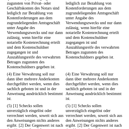
zugunsten von Privat- oder
lediglich zur Bezahlung von
Geschäftskonten des Notars sind
Kostenforderungen aus dem
lediglich zur Bezahlung von
zugrundeliegenden Amtsgeschäft
Kostenforderungen aus dem
unter Angabe des
zugrundeliegenden Amtsgeschäft
Verwendungszwecks und nur dann
unter Angabe des
zulässig, wenn hierfür eine
Verwendungszwecks und nur dann
notarielle Kostenrechnung erteilt
zulässig, wenn hierfür eine
und dem Kostenschuldner
notarielle Kostenrechnung erteilt
zugegangen ist und
und dem Kostenschuldner
Auszahlungsreife des verwahrten
zugegangen ist und
Betrages zugunsten des
Auszahlungsreife des verwahrten
Kostenschuldners gegeben ist.
Betrages zugunsten des
Kostenschuldners gegeben ist.
(4) Eine Verwahrung soll nur
(4) Eine Verwahrung soll nur
dann über mehrere Anderkonten
dann über mehrere Anderkonten
durchgeführt werden, wenn dies
durchgeführt werden, wenn dies
sachlich geboten ist und in der
sachlich geboten ist und in der
Anweisung ausdrücklich bestimmt
Anweisung ausdrücklich bestimmt
ist.
ist.
(5) [1] Schecks sollen
(5) [1] Schecks sollen
unverzüglich eingelöst oder
unverzüglich eingelöst oder
verrechnet werden, soweit sich aus
verrechnet werden, soweit sich aus
den Anweisungen nichts anderes
den Anweisungen nichts anderes
ergibt. [2] Der Gegenwert ist nach
ergibt. [2] Der Gegenwert ist nach