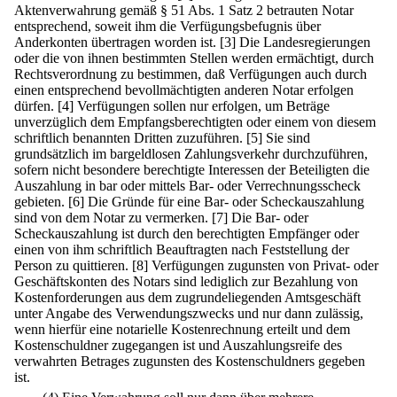
Aktenverwahrung gemäß § 51 Abs. 1 Satz 2 betrauten Notar
entsprechend, soweit ihm die Verfügungsbefugnis über
Anderkonten übertragen worden ist.
[3] Die Landesregierungen
oder die von ihnen bestimmten Stellen werden ermächtigt, durch
Rechtsverordnung zu bestimmen, daß Verfügungen auch durch
einen entsprechend bevollmächtigten anderen Notar erfolgen
dürfen.
[4] Verfügungen sollen nur erfolgen, um Beträge
unverzüglich dem Empfangsberechtigten oder einem von diesem
schriftlich benannten Dritten zuzuführen.
[5] Sie sind
grundsätzlich im bargeldlosen Zahlungsverkehr durchzuführen,
sofern nicht besondere berechtigte Interessen der Beteiligten die
Auszahlung in bar oder mittels Bar- oder Verrechnungsscheck
gebieten.
[6] Die Gründe für eine Bar- oder Scheckauszahlung
sind von dem Notar zu vermerken.
[7] Die Bar- oder
Scheckauszahlung ist durch den berechtigten Empfänger oder
einen von ihm schriftlich Beauftragten nach Feststellung der
Person zu quittieren.
[8] Verfügungen zugunsten von Privat- oder
Geschäftskonten des Notars sind lediglich zur Bezahlung von
Kostenforderungen aus dem zugrundeliegenden Amtsgeschäft
unter Angabe des Verwendungszwecks und nur dann zulässig,
wenn hierfür eine notarielle Kostenrechnung erteilt und dem
Kostenschuldner zugegangen ist und Auszahlungsreife des
verwahrten Betrages zugunsten des Kostenschuldners gegeben
ist.