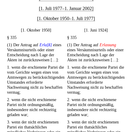
[1. Juli 1977–1. Januar 2002]
[1. Oktober 1950–1. Juli 1977]
[1. Oktober 1950]
[1. Juni 1924]
§ 335
§ 335
(1) Der Antrag auf
Erla[ß]
eines
(1) Der Antrag auf
Erlassung
Versäumnisurteils oder einer
eines Versäumnisurteils oder einer
Entscheidung nach Lage der
Entscheidung nach Lage der
Akten ist zurückzuweisen […]:
Akten ist zurückzuweisen […]:
1. wenn die erschienene Partei die
1. wenn die erschienene Partei die
vom Gerichte wegen eines von
vom Gerichte wegen eines von
Amtswegen zu berücksichtigenden
Amtswegen zu berücksichtigenden
Umstandes erforderte
Umstandes erforderte
Nachweisung nicht zu beschaffen
Nachweisung nicht zu beschaffen
vermag;
vermag;
2. wenn die nicht erschienene
2. wenn die nicht erschienene
Partei nicht ordnungsmäßig,
Partei nicht ordnungsmäßig,
insbesondere nicht rechtzeitig
insbesondere nicht rechtzeitig
geladen war;
geladen war;
3. wenn der nicht erschienenen
3. wenn der nicht erschienenen
Partei ein thatsächliches
Partei ein thatsächliches