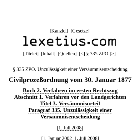
[
Kanzlei
] [
Gesetze
]
[
Titelei
] [
Inhalt
] [
Quellen
]
[
<
]
§ 335 ZPO
[
>
]
§ 335 ZPO. Unzulässigkeit einer Versäumnisentscheidung
Civilprozeßordnung vom 30. Januar 1877
Buch 2. Verfahren im ersten Rechtszug
Abschnitt 1. Verfahren vor den Landgerichten
Titel 3. Versäumnisurteil
Paragraf 335. Unzulässigkeit einer
Versäumnisentscheidung
[1. Juli 2008]
[1. Januar 2002–1. Juli 2008]