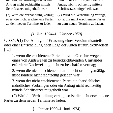
mündliches Vorbringen oder ein
mündliches Vorbringen oder ein
Antrag nicht rechtzeitig mittels
Antrag nicht rechtzeitig mittels
Schriftsatzes mitgetheilt war.
Schriftsatzes mitgetheilt war.
(2) Wird die Verhandlung vertagt,
(2) Wird die Verhandlung vertagt,
so ist die nicht erschienene Partei
so ist die nicht erschienene Partei
zu dem neuen Termine zu laden.
zu dem neuen Termine zu laden.
[1. Juni 1924–1. Oktober 1950]
1
§ 335
.
2
(1) Der Antrag auf Erlassung eines Versäumnisurteils
oder einer Entscheidung nach Lage der Akten ist zurückzuweisen
[…]:
1.
wenn die erschienene Partei die vom Gerichte wegen
eines von Amtswegen zu berücksichtigenden Umstandes
erforderte Nachweisung nicht zu beschaffen vermag;
2.
wenn die nicht erschienene Partei nicht ordnungsmäßig,
insbesondere nicht rechtzeitig geladen war;
3.
wenn der nicht erschienenen Partei ein thatsächliches
mündliches Vorbringen oder ein Antrag nicht rechtzeitig
mittels Schriftsatzes mitgetheilt war.
(2) Wird die Verhandlung vertagt, so ist die nicht erschienene
Partei zu dem neuen Termine zu laden.
[1. Januar 1900–1. Juni 1924]