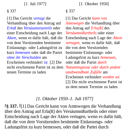
[1. Juli 1977]
[1. Oktober 1950]
§ 337
§ 337
[1] Das Gericht
vertagt
die
[1] Das Gericht
kann von
Verhandlung über den Antrag auf
Amtswegen
die Verhandlung über
Erlaß
des
Versäumnisurteils
oder
den Antrag auf
Erla[ß]
des
einer Entscheidung nach Lage der
Versäumnißurtheils
oder einer
Akten,
wenn es dafür hält, daß die
Entscheidung nach Lage der
Akten
von dem Vorsitzenden bestimmte
vertagen,
wenn es dafür hält, daß
Einlassungs- oder Ladungsfrist zu
die von dem Vorsitzenden
kurz
bemessen
oder daß die Partei
bestimmte Einlassungs- oder
ohne ihr Verschulden
am
Ladungsfrist zu kurz
bemessen,
Erscheinen verhindert
ist.
[2] Die
oder daß die Partei
durch
nicht erschienene Partei ist zu dem
Naturereignisse oder durch andere
neuen Termine zu laden.
unabwendbare Zufälle
am
Erscheinen verhindert
worden sei.
[2] Die nicht erschienene Partei ist
zu dem neuen Termine zu laden.
[1. Oktober 1950–1. Juli 1977]
1
§ 337
.
2
[1] Das Gericht kann von Amtswegen die Verhandlung
über den Antrag auf Erla[ß] des Versäumnißurtheils oder einer
Entscheidung nach Lage der Akten vertagen, wenn es dafür hält,
daß die von dem Vorsitzenden bestimmte Einlassungs- oder
Ladungsfrist zu kurz bemessen, oder daß die Partei durch