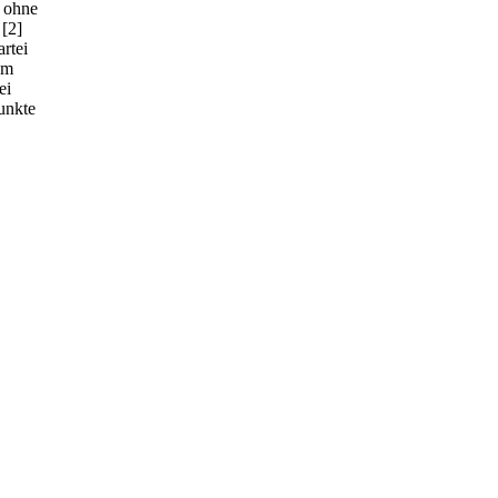
n ohne
[2]
rtei
em
ei
punkte