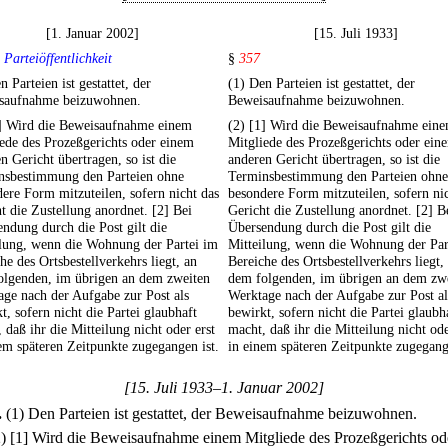
[1. Januar 2002]
[15. Juli 1933]
 Parteiöffentlichkeit
§
357
n Parteien ist gestattet, der
(1) Den Parteien ist gestattet, der
saufnahme beizuwohnen.
Beweisaufnahme beizuwohnen.
1] Wird die Beweisaufnahme einem
(2) [1] Wird die Beweisaufnahme ein
ede des Prozeßgerichts oder einem
Mitgliede des Prozeßgerichts oder ein
n Gericht übertragen, so ist die
anderen Gericht übertragen, so ist die
nsbestimmung den Parteien ohne
Terminsbestimmung den Parteien ohne
ere Form mitzuteilen, sofern nicht das
besondere Form mitzuteilen, sofern ni
t die Zustellung anordnet. [2] Bei
Gericht die Zustellung anordnet. [2] B
ndung durch die Post gilt die
Übersendung durch die Post gilt die
ilung, wenn die Wohnung der Partei im
Mitteilung, wenn die Wohnung der Par
he des Ortsbestellverkehrs liegt, an
Bereiche des Ortsbestellverkehrs liegt,
olgenden, im übrigen an dem zweiten
dem folgenden, im übrigen an dem zw
ge nach der Aufgabe zur Post als
Werktage nach der Aufgabe zur Post al
t, sofern nicht die Partei glaubhaft
bewirkt, sofern nicht die Partei glaubh
 daß ihr die Mitteilung nicht oder erst
macht, daß ihr die Mitteilung nicht ode
em späteren Zeitpunkte zugegangen ist.
in einem späteren Zeitpunkte zugegang
[15. Juli 1933–1. Januar 2002]
.
(1) Den Parteien ist gestattet, der Beweisaufnahme beizuwohnen.
2)
[1] Wird die Beweisaufnahme einem Mitgliede des Prozeßgerichts od