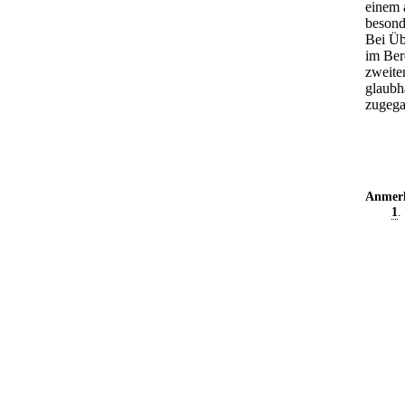
einem 
besond
Bei Üb
im Ber
zweite
glaubha
zugega
Anmer
1
.