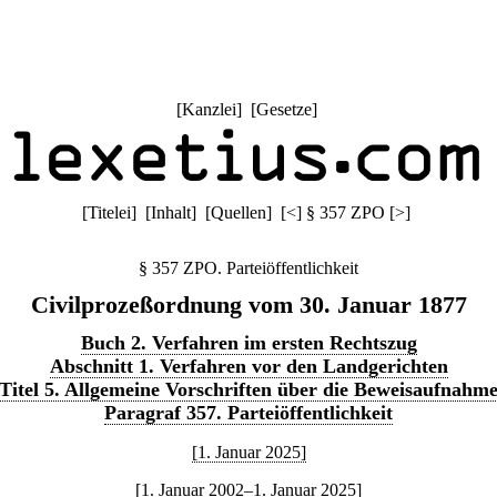
[
Kanzlei
] [
Gesetze
]
[
Titelei
] [
Inhalt
] [
Quellen
]
[
<
]
§ 357 ZPO
[
>
]
§ 357 ZPO. Parteiöffentlichkeit
Civilprozeßordnung vom 30. Januar 1877
Buch 2. Verfahren im ersten Rechtszug
Abschnitt 1. Verfahren vor den Landgerichten
Titel 5. Allgemeine Vorschriften über die Beweisaufnahm
Paragraf 357. Parteiöffentlichkeit
[1. Januar 2025]
[1. Januar 2002–1. Januar 2025]