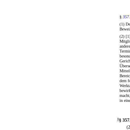
§
357.
(1) De
Bewei
(2) [
Mitgli
andere
Termi
besond
Gerich
Überse
Mitte
Bereic
dem f
Werkta
bewirk
macht,
in ein
1
§ 357
(