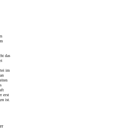
em
em
cht das
ei
tei im
 an
eiten
s
aft
r erst
en ist.
er