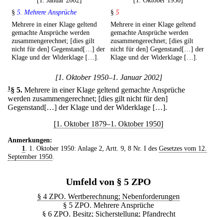
[1. Januar 2002]
[1. Oktober 1950]
§
5. Mehrere Ansprüche
§
5
Mehrere in einer Klage geltend
Mehrere in einer Klage geltend
gemachte Ansprüche werden
gemachte Ansprüche werden
zusammengerechnet; [dies gilt
zusammengerechnet; [dies gilt
nicht für den] Gegenstand[…] der
nicht für den] Gegenstand[…] der
Klage und der Widerklage […].
Klage und der Widerklage […].
[1. Oktober 1950–1. Januar 2002]
1
§ 5
.
Mehrere in einer Klage geltend gemachte Ansprüche
werden zusammengerechnet; [dies gilt nicht für den]
Gegenstand[…] der Klage und der Widerklage […].
[1. Oktober 1879–1. Oktober 1950]
Anmerkungen:
1
. 1. Oktober 1950: Anlage 2, Artt. 9, 8 Nr. I des
Gesetzes vom 12.
September 1950
.
Umfeld von § 5 ZPO
§ 4 ZPO. Wertberechnung; Nebenforderungen
§ 5 ZPO. Mehrere Ansprüche
§ 6 ZPO. Besitz; Sicherstellung; Pfandrecht