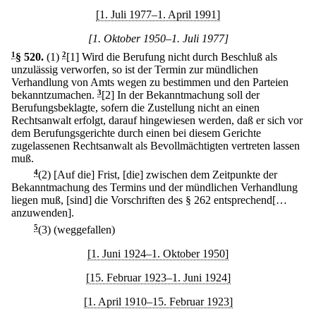
[1. Juli 1977–1. April 1991]
[1. Oktober 1950–1. Juli 1977]
1
§ 520
.
(1)
2
[1] Wird die Berufung nicht durch Beschluß als
unzulässig verworfen, so ist der Termin zur mündlichen
Verhandlung von Amts wegen zu bestimmen und den Parteien
bekanntzumachen.
3
[2] In der Bekanntmachung soll der
Berufungsbeklagte, sofern die Zustellung nicht an einen
Rechtsanwalt erfolgt, darauf hingewiesen werden, daß er sich vor
dem Berufungsgerichte durch einen bei diesem Gerichte
zugelassenen Rechtsanwalt als Bevollmächtigten vertreten lassen
muß.
4
(2) [Auf die] Frist, [die] zwischen dem Zeitpunkte der
Bekanntmachung des Termins und der mündlichen Verhandlung
liegen muß, [sind] die Vorschriften des § 262 entsprechend[…
anzuwenden].
5
(3) (weggefallen)
[1. Juni 1924–1. Oktober 1950]
[15. Februar 1923–1. Juni 1924]
[1. April 1910–15. Februar 1923]