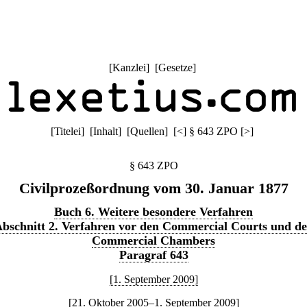
[
Kanzlei
] [
Gesetze
]
[
Titelei
] [
Inhalt
] [
Quellen
]
[
<
]
§ 643 ZPO
[
>
]
§ 643 ZPO
Civilprozeßordnung vom 30. Januar 1877
Buch 6. Weitere besondere Verfahren
bschnitt 2. Verfahren vor den Commercial Courts und d
Commercial Chambers
Paragraf 643
[1. September 2009]
[21. Oktober 2005–1. September 2009]