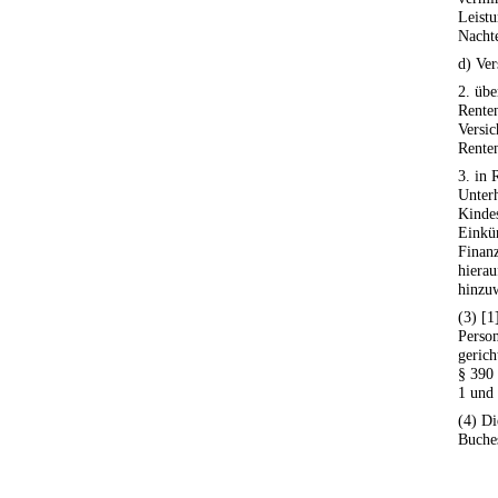
Leist
Nachte
d) Ve
2. übe
Renten
Versic
Renten
3. in 
Unterh
Kindes
Einkü
Finanz
hierau
hinzu
(3) [1
Person
gerich
§ 390 
1 und 
(4) Di
Buch