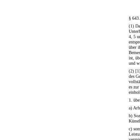
§ 643.
(1) Da
Unterh
4, 5 u
entspr
über i
Bemes
ist, ü
und wi
(2) [1
des Ge
vollst
es zur
einhol
1. übe
a) Arb
b) Soz
Künstl
c) son
Leistu
vermin