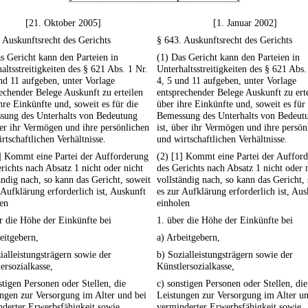
[21. Oktober 2005]
[1. Januar 2002]
 Auskunftsrecht des Gerichts
§ 643. Auskunftsrecht des Gerichts
s Gericht kann den Parteien in
(1) Das Gericht kann den Parteien in
altsstreitigkeiten des § 621 Abs. 1 Nr.
Unterhaltsstreitigkeiten des § 621 Abs.
nd 11 aufgeben, unter Vorlage
4, 5 und 11 aufgeben, unter Vorlage
echender Belege Auskunft zu erteilen
entsprechender Belege Auskunft zu ert
hre Einkünfte und, soweit es für die
über ihre Einkünfte und, soweit es für
sung des Unterhalts von Bedeutung
Bemessung des Unterhalts von Bedeut
ber ihr Vermögen und ihre persönlichen
ist, über ihr Vermögen und ihre persön
rtschaftlichen Verhältnisse.
und wirtschaftlichen Verhältnisse.
] Kommt eine Partei der Aufforderung
(2) [1] Kommt eine Partei der Auffor
richts nach Absatz 1 nicht oder nicht
des Gerichts nach Absatz 1 nicht oder 
ändig nach, so kann das Gericht, soweit
vollständig nach, so kann das Gericht,
 Aufklärung erforderlich ist, Auskunft
es zur Aufklärung erforderlich ist, Aus
en
einholen
r die Höhe der Einkünfte bei
1. über die Höhe der Einkünfte bei
eitgebern,
a) Arbeitgebern,
ialleistungsträgern sowie der
b) Sozialleistungsträgern sowie der
ersozialkasse,
Künstlersozialkasse,
stigen Personen oder Stellen, die
c) sonstigen Personen oder Stellen, die
ngen zur Versorgung im Alter und bei
Leistungen zur Versorgung im Alter un
derter Erwerbsfähigkeit sowie
verminderter Erwerbsfähigkeit sowie