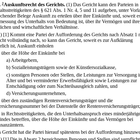
.
2
Auskunftsrecht des Gerichts.
(1) Das Gericht kann den Parteien in
ltsstreitigkeiten des § 621 Abs. 1 Nr. 4, 5 und 11 aufgeben, unter Vorl
echender Belege Auskunft zu erteilen über ihre Einkünfte und, soweit es
messung des Unterhalts von Bedeutung ist, über ihr Vermögen und ihre
lichen und wirtschaftlichen Verhältnisse.
2)
[1] Kommt eine Partei der Aufforderung des Gerichts nach Absatz 1 n
icht vollständig nach, so kann das Gericht, soweit es zur Aufklärung
rlich ist, Auskunft einholen
.
über die Höhe der Einkünfte bei
a)
Arbeitgebern,
b)
Sozialleistungsträgern sowie der Künstlersozialkasse,
c)
sonstigen Personen oder Stellen, die Leistungen zur Versorgung 
Alter und bei verminderter Erwerbsfähigkeit sowie Leistungen zur
Entschädigung oder zum Nachteilsausgleich zahlen, und
d)
Versicherungsunternehmen,
.
über den zuständigen Rentenversicherungsträger und die
ersicherungsnummer bei der Datenstelle der Rentenversicherungsträger
.
in Rechtsstreitigkeiten, die den Unterhaltsanspruch eines minderjährig
indes betreffen, über die Höhe der Einkünfte und das Vermögen bei
inanzämtern.
s Gericht hat die Partei hierauf spätestens bei der Aufforderung hinzuwe
3)
[1] Die in Absatz 2 bezeichneten Personen und Stellen sind verpflicht