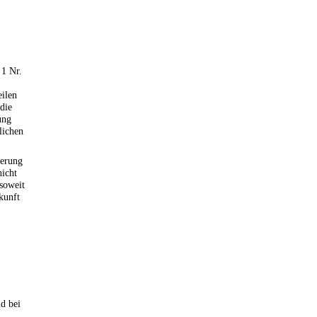
 1 Nr.
eilen
 die
ung
lichen
derung
nicht
 soweit
kunft
d bei