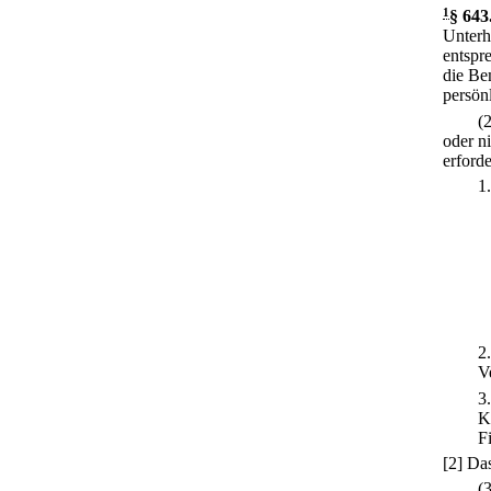
1
§ 643
Unterha
entspr
die Be
persön
(
oder n
erforde
1
2
V
3
K
F
[2] Da
(