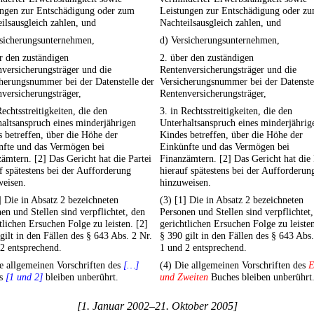
ungen zur Entschädigung oder zum
Leistungen zur Entschädigung oder z
ilsausgleich zahlen, und
Nachteilsausgleich zahlen, und
rsicherungsunternehmen,
d) Versicherungsunternehmen,
r den zuständigen
2. über den zuständigen
versicherungsträger und die
Rentenversicherungsträger und die
herungsnummer bei der Datenstelle der
Versicherungsnummer bei der Datenste
versicherungsträger,
Rentenversicherungsträger,
Rechtsstreitigkeiten, die den
3. in Rechtsstreitigkeiten, die den
altsanspruch eines minderjährigen
Unterhaltsanspruch eines minderjährig
 betreffen, über die Höhe der
Kindes betreffen, über die Höhe der
nfte und das Vermögen bei
Einkünfte und das Vermögen bei
ämtern. [2] Das Gericht hat die Partei
Finanzämtern. [2] Das Gericht hat die 
f spätestens bei der Aufforderung
hierauf spätestens bei der Aufforderun
weisen.
hinzuweisen.
] Die in Absatz 2 bezeichneten
(3) [1] Die in Absatz 2 bezeichneten
en und Stellen sind verpflichtet, den
Personen und Stellen sind verpflichtet
tlichen Ersuchen Folge zu leisten. [2]
gerichtlichen Ersuchen Folge zu leisten
gilt in den Fällen des § 643 Abs. 2 Nr.
§ 390 gilt in den Fällen des § 643 Abs.
2 entsprechend.
1 und 2 entsprechend.
e allgemeinen Vorschriften des
[…]
(4) Die allgemeinen Vorschriften des
E
es
[1 und 2]
bleiben unberührt.
und Zweiten
Buches bleiben unberührt
[1. Januar 2002–21. Oktober 2005]