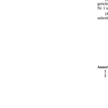
gericht
Nr. 1 
(
unberü
Anmer
1
.
2
.