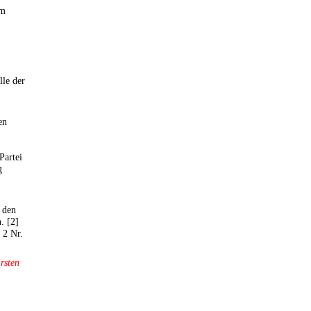
um
lle der
en
Partei
g
, den
. [2]
 2 Nr.
rsten
.