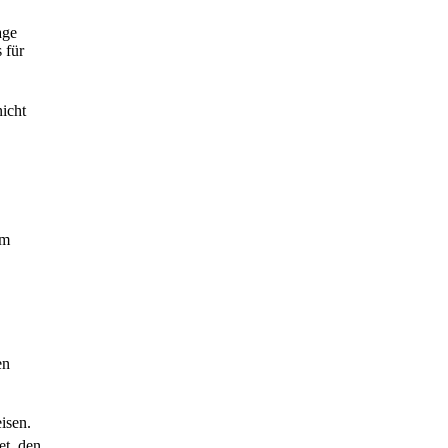
age
 für
icht
im
,
en
isen.
et, den