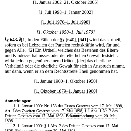
[1. Januar 2002–21. Oktober 2005]
[1. Juli 1998–1. Januar 2002]
[1. Juli 1970–1. Juli 1998]
[1. Oktober 1950–1. Juli 1970]
1
§ 643
.
2
[1] In den Fällen der §§ [640], [641] wirkt das Urtheil,
sofern es bei Lebzeiten der Parteien rechtskräftig wird, für und
gegen Alle.
3
[2] Ein Urtheil, welches das Bestehen des Eltern-
und Kindesverhältnisses oder der elterlichen Gewalt feststellt,
wirkt jedoch gegenüber einem Dritten, [der] das elterliche
Verhältniß oder die elterliche Gewalt für sich in Anspruch nimmt,
nur dann, wenn er an dem Rechtsstreite Theil genommen hat.
[1. Januar 1900–1. Oktober 1950]
[1. Oktober 1879–1. Januar 1900]
Anmerkungen:
1
. 1. Januar 1900: Nr. 153 des
Ersten Gesetzes vom 17. Mai 1898
,
Art. I des
Zweiten Gesetzes vom 17. Mai 1898
, § 1 Abs. 1 Nr. 2 des
Dritten Gesetzes vom 17. Mai 1898
,
Bekanntmachung vom 20. Mai
1898
.
2
. 1. Januar 1900: § 1 Abs. 2 des
Dritten Gesetzes vom 17. Mai
1898
,
Bekanntmachung vom 20. Mai 1898
.