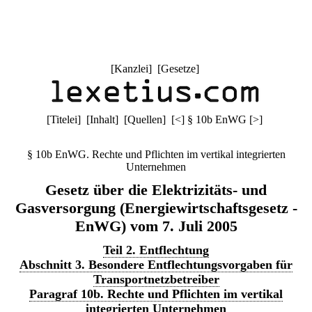
[
Kanzlei
] [
Gesetze
]
[
Titelei
] [
Inhalt
] [
Quellen
]
[
<
]
§ 10b EnWG
[
>
]
§ 10b EnWG. Rechte und Pflichten im vertikal integrierten
Unternehmen
Gesetz über die Elektrizitäts- und
Gasversorgung (Energiewirtschaftsgesetz -
EnWG) vom 7. Juli 2005
Teil 2. Entflechtung
Abschnitt 3. Besondere Entflechtungsvorgaben für
Transportnetzbetreiber
Paragraf 10b. Rechte und Pflichten im vertikal
integrierten Unternehmen