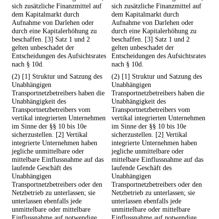
sich zusätzliche Finanzmittel auf
sich zusätzliche Finanzmittel auf
dem Kapitalmarkt durch
dem Kapitalmarkt durch
Aufnahme von Darlehen oder
Aufnahme von Darlehen oder
durch eine Kapitalerhöhung zu
durch eine Kapitalerhöhung zu
beschaffen. [3] Satz 1 und 2
beschaffen. [3] Satz 1 und 2
gelten unbeschadet der
gelten unbeschadet der
Entscheidungen des Aufsichtsrates
Entscheidungen des Aufsichtsrates
nach § 10d.
nach § 10d.
(2) [1] Struktur und Satzung des
(2) [1] Struktur und Satzung des
Unabhängigen
Unabhängigen
Transportnetzbetreibers haben die
Transportnetzbetreibers haben die
Unabhängigkeit des
Unabhängigkeit des
Transportnetzbetreibers vom
Transportnetzbetreibers vom
vertikal integrierten Unternehmen
vertikal integrierten Unternehmen
im Sinne der §§ 10 bis 10e
im Sinne der §§ 10 bis 10e
sicherzustellen. [2] Vertikal
sicherzustellen. [2] Vertikal
integrierte Unternehmen haben
integrierte Unternehmen haben
jegliche unmittelbare oder
jegliche unmittelbare oder
mittelbare Einflussnahme auf das
mittelbare Einflussnahme auf das
laufende Geschäft des
laufende Geschäft des
Unabhängigen
Unabhängigen
Transportnetzbetreibers oder den
Transportnetzbetreibers oder den
Netzbetrieb zu unterlassen; sie
Netzbetrieb zu unterlassen; sie
unterlassen ebenfalls jede
unterlassen ebenfalls jede
unmittelbare oder mittelbare
unmittelbare oder mittelbare
Einflussnahme auf notwendige
Einflussnahme auf notwendige