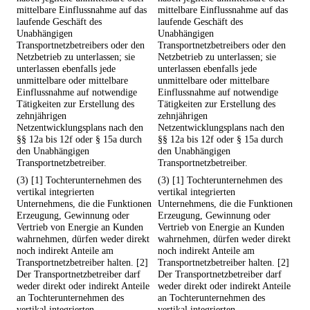
mittelbare Einflussnahme auf das
mittelbare Einflussnahme auf das
laufende Geschäft des
laufende Geschäft des
Unabhängigen
Unabhängigen
Transportnetzbetreibers oder den
Transportnetzbetreibers oder den
Netzbetrieb zu unterlassen; sie
Netzbetrieb zu unterlassen; sie
unterlassen ebenfalls jede
unterlassen ebenfalls jede
unmittelbare oder mittelbare
unmittelbare oder mittelbare
Einflussnahme auf notwendige
Einflussnahme auf notwendige
Tätigkeiten zur Erstellung des
Tätigkeiten zur Erstellung des
zehnjährigen
zehnjährigen
Netzentwicklungsplans nach den
Netzentwicklungsplans nach den
§§ 12a bis 12f oder § 15a durch
§§ 12a bis 12f oder § 15a durch
den Unabhängigen
den Unabhängigen
Transportnetzbetreiber.
Transportnetzbetreiber.
(3) [1] Tochterunternehmen des
(3) [1] Tochterunternehmen des
vertikal integrierten
vertikal integrierten
Unternehmens, die die Funktionen
Unternehmens, die die Funktionen
Erzeugung, Gewinnung oder
Erzeugung, Gewinnung oder
Vertrieb von Energie an Kunden
Vertrieb von Energie an Kunden
wahrnehmen, dürfen weder direkt
wahrnehmen, dürfen weder direkt
noch indirekt Anteile am
noch indirekt Anteile am
Transportnetzbetreiber halten. [2]
Transportnetzbetreiber halten. [2]
Der Transportnetzbetreiber darf
Der Transportnetzbetreiber darf
weder direkt oder indirekt Anteile
weder direkt oder indirekt Anteile
an Tochterunternehmen des
an Tochterunternehmen des
vertikal integrierten
vertikal integrierten