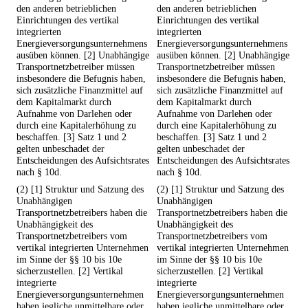
den anderen betrieblichen
den anderen betrieblichen
Einrichtungen des vertikal
Einrichtungen des vertikal
integrierten
integrierten
Energieversorgungsunternehmens
Energieversorgungsunternehmens
ausüben können. [2] Unabhängige
ausüben können. [2] Unabhängige
Transportnetzbetreiber müssen
Transportnetzbetreiber müssen
insbesondere die Befugnis haben,
insbesondere die Befugnis haben,
sich zusätzliche Finanzmittel auf
sich zusätzliche Finanzmittel auf
dem Kapitalmarkt durch
dem Kapitalmarkt durch
Aufnahme von Darlehen oder
Aufnahme von Darlehen oder
durch eine Kapitalerhöhung zu
durch eine Kapitalerhöhung zu
beschaffen. [3] Satz 1 und 2
beschaffen. [3] Satz 1 und 2
gelten unbeschadet der
gelten unbeschadet der
Entscheidungen des Aufsichtsrates
Entscheidungen des Aufsichtsrates
nach § 10d.
nach § 10d.
(2) [1] Struktur und Satzung des
(2) [1] Struktur und Satzung des
Unabhängigen
Unabhängigen
Transportnetzbetreibers haben die
Transportnetzbetreibers haben die
Unabhängigkeit des
Unabhängigkeit des
Transportnetzbetreibers vom
Transportnetzbetreibers vom
vertikal integrierten Unternehmen
vertikal integrierten Unternehmen
im Sinne der §§ 10 bis 10e
im Sinne der §§ 10 bis 10e
sicherzustellen. [2] Vertikal
sicherzustellen. [2] Vertikal
integrierte
integrierte
Energieversorgungsunternehmen
Energieversorgungsunternehmen
haben jegliche unmittelbare oder
haben jegliche unmittelbare oder