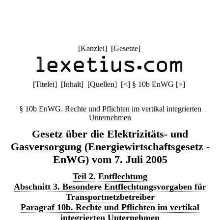
[
Kanzlei
] [
Gesetze
]
[
Titelei
] [
Inhalt
] [
Quellen
]
[
<
]
§ 10b EnWG
[
>
]
§ 10b EnWG. Rechte und Pflichten im vertikal integrierten
Unternehmen
Gesetz über die Elektrizitäts- und
Gasversorgung (Energiewirtschaftsgesetz -
EnWG) vom 7. Juli 2005
Teil 2. Entflechtung
Abschnitt 3. Besondere Entflechtungsvorgaben für
Transportnetzbetreiber
Paragraf 10b. Rechte und Pflichten im vertikal
integrierten Unternehmen