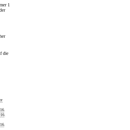
mer 1
der
her
f die
er
016
.
016
.
016
.