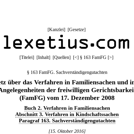
[
Kanzlei
] [
Gesetze
]
[
Titelei
] [
Inhalt
] [
Quellen
]
[
<
]
§ 163 FamFG
[
>
]
§ 163 FamFG. Sachverständigengutachten
tz über das Verfahren in Familiensachen und i
Angelegenheiten der freiwilligen Gerichtsbarkei
(FamFG) vom 17. Dezember 2008
Buch 2. Verfahren in Familiensachen
Abschnitt 3. Verfahren in Kindschaftssachen
Paragraf 163. Sachverständigengutachten
[15. Oktober 2016]