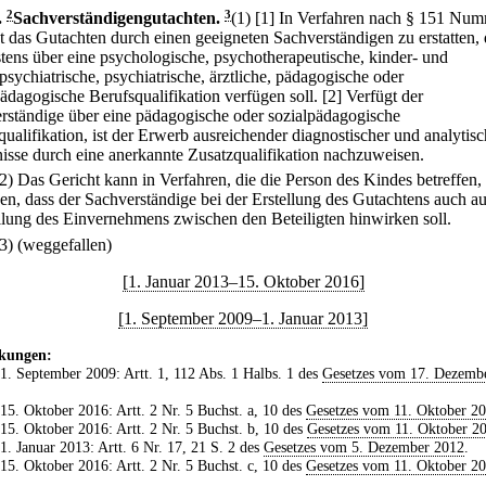
.
2
Sachverständigengutachten.
3
(1)
[1] In Verfahren nach § 151 Num
ist das Gutachten durch einen geeigneten Sachverständigen zu erstatten, 
tens über eine psychologische, psychotherapeutische, kinder- und
psychiatrische, psychiatrische, ärztliche, pädagogische oder
pädagogische Berufsqualifikation verfügen soll.
[2] Verfügt der
rständige über eine pädagogische oder sozialpädagogische
qualifikation, ist der Erwerb ausreichender diagnostischer und analytisc
isse durch eine anerkannte Zusatzqualifikation nachzuweisen.
(2) Das Gericht kann in Verfahren, die die Person des Kindes betreffen,
en, dass der Sachverständige bei der Erstellung des Gutachtens auch au
llung des Einvernehmens zwischen den Beteiligten hinwirken soll.
(3) (weggefallen)
[1. Januar 2013–15. Oktober 2016]
[1. September 2009–1. Januar 2013]
kungen:
 1. September 2009: Artt. 1, 112 Abs. 1 Halbs. 1 des
Gesetzes vom 17. Dezemb
 15. Oktober 2016: Artt. 2 Nr. 5 Buchst. a, 10 des
Gesetzes vom 11. Oktober 2
 15. Oktober 2016: Artt. 2 Nr. 5 Buchst. b, 10 des
Gesetzes vom 11. Oktober 2
 1. Januar 2013: Artt. 6 Nr. 17, 21 S. 2 des
Gesetzes vom 5. Dezember 2012
.
 15. Oktober 2016: Artt. 2 Nr. 5 Buchst. c, 10 des
Gesetzes vom 11. Oktober 2