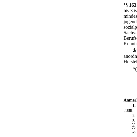
1
§ 163
bis 3 
mindes
jugend
sozial
Sachve
Berufs
Kenntn
4
anordn
Herste
5
Anmer
1
.
2008
.
2
.
3
.
4
.
5
.