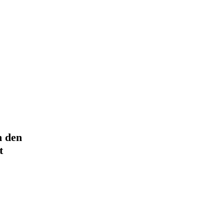
n den
t