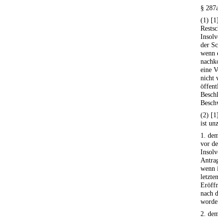
§ 287a
(1) [1
Restsc
Insolv
der Sc
wenn 
nachk
eine V
nicht 
öffent
Beschl
Besch
(2) [1
ist un
1. dem
vor d
Insolv
Antrag
wenn i
letzte
Eröffn
nach d
worden
2. dem