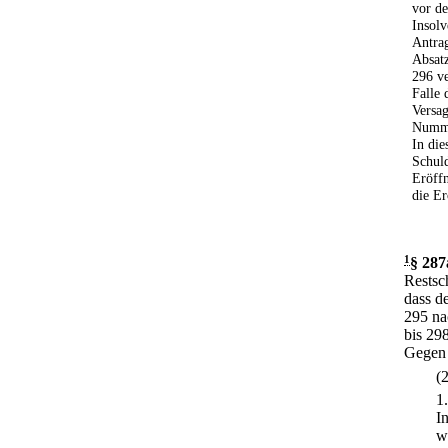
vor d
Insolv
Antra
Absat
296 ve
Falle 
Versa
Nummer
In die
Schuld
Eröff
die E
1
§ 287
Restsch
dass d
295 na
bis 298
Gegen 
(
1
I
w