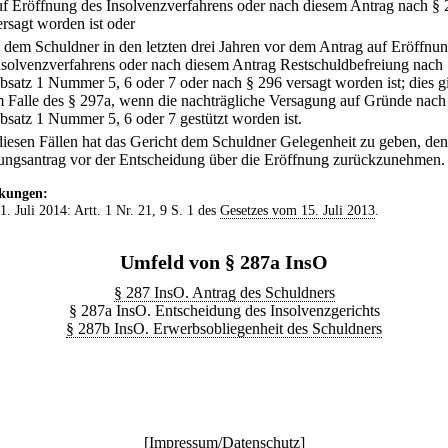
uf Eröffnung des Insolvenzverfahrens oder nach diesem Antrag nach § 
ersagt worden ist oder
.
dem Schuldner in den letzten drei Jahren vor dem Antrag auf Eröffnu
nsolvenzverfahrens oder nach diesem Antrag Restschuldbefreiung nach
bsatz 1 Nummer 5, 6 oder 7 oder nach § 296 versagt worden ist; dies gi
m Falle des § 297a, wenn die nachträgliche Versagung auf Gründe nach
bsatz 1 Nummer 5, 6 oder 7 gestützt worden ist.
 diesen Fällen hat das Gericht dem Schuldner Gelegenheit zu geben, den
ungsantrag vor der Entscheidung über die Eröffnung zurückzunehmen.
kungen:
 1. Juli 2014: Artt. 1 Nr. 21, 9 S. 1 des
Gesetzes vom 15. Juli 2013
.
Umfeld von § 287a InsO
§ 287 InsO. Antrag des Schuldners
§ 287a InsO. Entscheidung des Insolvenzgerichts
§ 287b InsO. Erwerbsobliegenheit des Schuldners
[
Impressum/Datenschutz
]