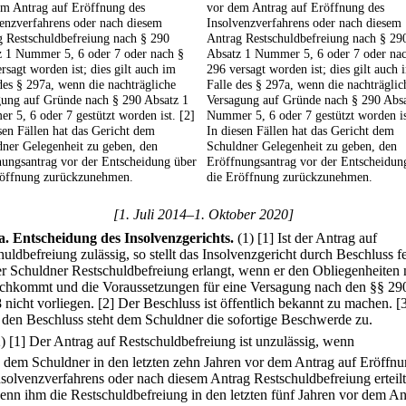
em Antrag auf Eröffnung des
vor dem Antrag auf Eröffnung des
enzverfahrens oder nach diesem
Insolvenzverfahrens oder nach diesem
g Restschuldbefreiung nach § 290
Antrag Restschuldbefreiung nach § 29
z 1 Nummer 5, 6 oder 7 oder nach §
Absatz 1 Nummer 5, 6 oder 7 oder na
rsagt worden ist; dies gilt auch im
296 versagt worden ist; dies gilt auch 
des § 297a, wenn die nachträgliche
Falle des § 297a, wenn die nachträglic
gung auf Gründe nach § 290 Absatz 1
Versagung auf Gründe nach § 290 Absa
 5, 6 oder 7 gestützt worden ist. [2]
Nummer 5, 6 oder 7 gestützt worden is
sen Fällen hat das Gericht dem
In diesen Fällen hat das Gericht dem
ner Gelegenheit zu geben, den
Schuldner Gelegenheit zu geben, den
nungsantrag vor der Entscheidung über
Eröffnungsantrag vor der Entscheidun
röffnung zurückzunehmen.
die Eröffnung zurückzunehmen.
[1. Juli 2014–1. Oktober 2020]
a
.
Entscheidung des Insolvenzgerichts.
(1)
[1] Ist der Antrag auf
uldbefreiung zulässig, so stellt das Insolvenzgericht durch Beschluss fe
er Schuldner Restschuldbefreiung erlangt, wenn er den Obliegenheiten 
chkommt und die Voraussetzungen für eine Versagung nach den §§ 29
 nicht vorliegen.
[2] Der Beschluss ist öffentlich bekannt zu machen.
[
den Beschluss steht dem Schuldner die sofortige Beschwerde zu.
2)
[1] Der Antrag auf Restschuldbefreiung ist unzulässig, wenn
.
dem Schuldner in den letzten zehn Jahren vor dem Antrag auf Eröffnu
nsolvenzverfahrens oder nach diesem Antrag Restschuldbefreiung erteilt
enn ihm die Restschuldbefreiung in den letzten fünf Jahren vor dem An