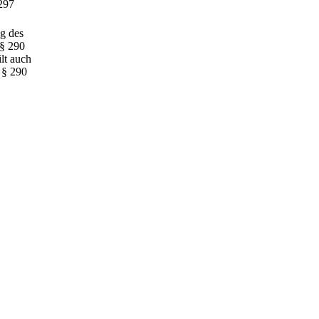
297
ng des
 § 290
lt auch
 § 290