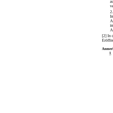
a
v
2
I
A
i
A
[2] In
Eröffn
Anmer
1
.