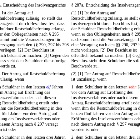
. Entscheidung des Insolvenzgerichts
§ 287a. Entscheidung des Insolvenzger
] Ist der Antrag auf
(1) [1] Ist der Antrag auf
huldbefreiung zulässig, so stellt das
Restschuldbefreiung zulässig, so stellt 
enzgericht durch Beschluss fest, dass
Insolvenzgericht durch Beschluss fest, 
huldner Restschuldbefreiung erlangt,
der Schuldner Restschuldbefreiung erl
er den Obliegenheiten nach § 295
wenn er den Obliegenheiten nach § 29
ommt und die Voraussetzungen für
nachkommt und die Voraussetzungen f
ersagung nach den §§ 290, 297 bis 298
eine Versagung nach den §§ 290, 297 
vorliegen. [2] Der Beschluss ist
nicht vorliegen. [2] Der Beschluss ist
lich bekannt zu machen. [3] Gegen den
öffentlich bekannt zu machen. [3] Ge
uss steht dem Schuldner die sofortige
Beschluss steht dem Schuldner die sofo
werde zu.
Beschwerde zu.
] Der Antrag auf Restschuldbefreiung
(2) [1] Der Antrag auf Restschuldbefr
zulässig, wenn
ist unzulässig, wenn
 Schuldner in den letzten
elf
Jahren
1. dem Schuldner in den letzten
zehn
J
em Antrag auf Eröffnung des
vor dem Antrag auf Eröffnung des
enzverfahrens oder nach diesem
Insolvenzverfahrens oder nach diesem
 Restschuldbefreiung erteilt oder
Antrag Restschuldbefreiung erteilt ode
hm die Restschuldbefreiung in den
wenn ihm die Restschuldbefreiung in 
n fünf Jahren vor dem Antrag auf
letzten fünf Jahren vor dem Antrag auf
ung des Insolvenzverfahrens oder
Eröffnung des Insolvenzverfahrens od
iesem Antrag nach § 297 versagt
nach diesem Antrag nach § 297 versag
 ist oder
worden ist oder
 Schuldner in den letzten drei Jahren
2. dem Schuldner in den letzten drei J