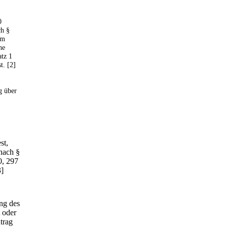
0
ch §
im
he
tz 1
t. [2]
g über
st,
nach §
0, 297
3]
ng des
 oder
trag