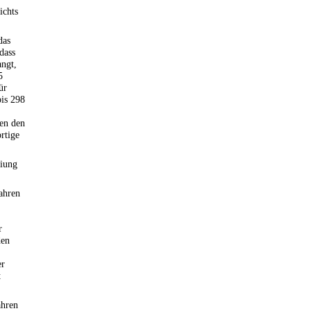
ichts
das
dass
angt,
5
ür
bis 298
gen den
rtige
eiung
ahren
r
den
er
t
ahren