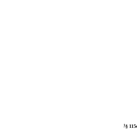
1
§ 115