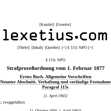
[
Kanzlei
] [
Gesetze
]
[
Titelei
] [
Inhalt
] [
Quellen
]
[
<
]
§ 115c StPO
[
>
]
§ 115c StPO
Strafprozeßordnung vom 1. Februar 1877
Erstes Buch. Allgemeine Vorschriften
Neunter Abschnitt. Verhaftung und vorläufige Festnahme
Paragraf 115c
[1. April 1965]
c
.
(weggefallen)
[1. Oktober 1950–1. April 1965]