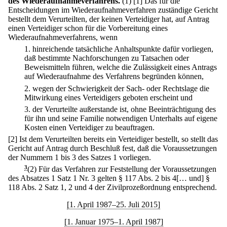
des Wiederaufnahmeverfahrens.
(1)
[1] Das für die
Entscheidungen im Wiederaufnahmeverfahren zuständige Gericht
bestellt dem Verurteilten, der keinen Verteidiger hat, auf Antrag
einen Verteidiger schon für die Vorbereitung eines
Wiederaufnahmeverfahrens, wenn
1.
hinreichende tatsächliche Anhaltspunkte dafür vorliegen,
daß bestimmte Nachforschungen zu Tatsachen oder
Beweismitteln führen, welche die Zulässigkeit eines Antrags
auf Wiederaufnahme des Verfahrens begründen können,
2.
wegen der Schwierigkeit der Sach- oder Rechtslage die
Mitwirkung eines Verteidigers geboten erscheint und
3.
der Verurteilte außerstande ist, ohne Beeinträchtigung des
für ihn und seine Familie notwendigen Unterhalts auf eigene
Kosten einen Verteidiger zu beauftragen.
[2] Ist dem Verurteilten bereits ein Verteidiger bestellt, so stellt das
Gericht auf Antrag durch Beschluß fest, daß die Voraussetzungen
der Nummern 1 bis 3 des Satzes 1 vorliegen.
3
(2) Für das Verfahren zur Feststellung der Voraussetzungen
des Absatzes 1 Satz 1 Nr. 3 gelten § 117 Abs. 2 bis 4[… und] §
118 Abs. 2 Satz 1, 2 und 4 der Zivilprozeßordnung entsprechend.
[1. April 1987–25. Juli 2015]
[1. Januar 1975–1. April 1987]