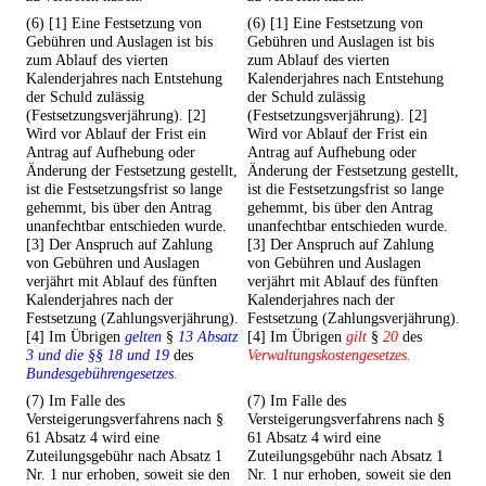
(6) [1] Eine Festsetzung von
(6) [1] Eine Festsetzung von
Gebühren und Auslagen ist bis
Gebühren und Auslagen ist bis
zum Ablauf des vierten
zum Ablauf des vierten
Kalenderjahres nach Entstehung
Kalenderjahres nach Entstehung
der Schuld zulässig
der Schuld zulässig
(Festsetzungsverjährung). [2]
(Festsetzungsverjährung). [2]
Wird vor Ablauf der Frist ein
Wird vor Ablauf der Frist ein
Antrag auf Aufhebung oder
Antrag auf Aufhebung oder
Änderung der Festsetzung gestellt,
Änderung der Festsetzung gestellt,
ist die Festsetzungsfrist so lange
ist die Festsetzungsfrist so lange
gehemmt, bis über den Antrag
gehemmt, bis über den Antrag
unanfechtbar entschieden wurde.
unanfechtbar entschieden wurde.
[3] Der Anspruch auf Zahlung
[3] Der Anspruch auf Zahlung
von Gebühren und Auslagen
von Gebühren und Auslagen
verjährt mit Ablauf des fünften
verjährt mit Ablauf des fünften
Kalenderjahres nach der
Kalenderjahres nach der
Festsetzung (Zahlungsverjährung).
Festsetzung (Zahlungsverjährung).
[4] Im Übrigen
gelten
§
13 Absatz
[4] Im Übrigen
gilt
§
20
des
3 und die §§ 18 und 19
des
Verwaltungskostengesetzes.
Bundesgebührengesetzes.
(7) Im Falle des
(7) Im Falle des
Versteigerungsverfahrens nach §
Versteigerungsverfahrens nach §
61 Absatz 4 wird eine
61 Absatz 4 wird eine
Zuteilungsgebühr nach Absatz 1
Zuteilungsgebühr nach Absatz 1
Nr. 1 nur erhoben, soweit sie den
Nr. 1 nur erhoben, soweit sie den