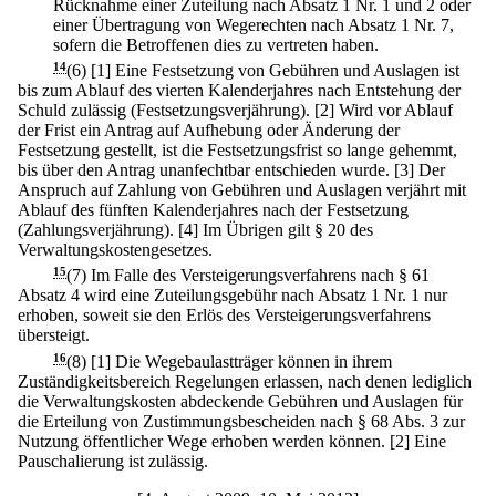
Rücknahme einer Zuteilung nach Absatz 1 Nr. 1 und 2 oder
einer Übertragung von Wegerechten nach Absatz 1 Nr. 7,
sofern die Betroffenen dies zu vertreten haben.
14
(6)
[1] Eine Festsetzung von Gebühren und Auslagen ist
bis zum Ablauf des vierten Kalenderjahres nach Entstehung der
Schuld zulässig (Festsetzungsverjährung).
[2] Wird vor Ablauf
der Frist ein Antrag auf Aufhebung oder Änderung der
Festsetzung gestellt, ist die Festsetzungsfrist so lange gehemmt,
bis über den Antrag unanfechtbar entschieden wurde.
[3] Der
Anspruch auf Zahlung von Gebühren und Auslagen verjährt mit
Ablauf des fünften Kalenderjahres nach der Festsetzung
(Zahlungsverjährung).
[4] Im Übrigen gilt § 20 des
Verwaltungskostengesetzes.
15
(7) Im Falle des Versteigerungsverfahrens nach § 61
Absatz 4 wird eine Zuteilungsgebühr nach Absatz 1 Nr. 1 nur
erhoben, soweit sie den Erlös des Versteigerungsverfahrens
übersteigt.
16
(8)
[1] Die Wegebaulastträger können in ihrem
Zuständigkeitsbereich Regelungen erlassen, nach denen lediglich
die Verwaltungskosten abdeckende Gebühren und Auslagen für
die Erteilung von Zustimmungsbescheiden nach § 68 Abs. 3 zur
Nutzung öffentlicher Wege erhoben werden können.
[2] Eine
Pauschalierung ist zulässig.