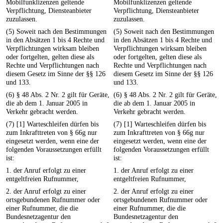
Mobilfunklizenzen geltende
Mobilfunklizenzen geltende
Verpflichtung, Diensteanbieter
Verpflichtung, Diensteanbieter
zuzulassen.
zuzulassen.
(5) Soweit nach den Bestimmungen
(5) Soweit nach den Bestimmungen
in den Absätzen 1 bis 4 Rechte und
in den Absätzen 1 bis 4 Rechte und
Verpflichtungen wirksam bleiben
Verpflichtungen wirksam bleiben
oder fortgelten, gelten diese als
oder fortgelten, gelten diese als
Rechte und Verpflichtungen nach
Rechte und Verpflichtungen nach
diesem Gesetz im Sinne der §§ 126
diesem Gesetz im Sinne der §§ 126
und 133.
und 133.
(6) § 48 Abs. 2 Nr. 2 gilt für Geräte,
(6) § 48 Abs. 2 Nr. 2 gilt für Geräte,
die ab dem 1. Januar 2005 in
die ab dem 1. Januar 2005 in
Verkehr gebracht werden.
Verkehr gebracht werden.
(7) [1] Warteschleifen dürfen bis
(7) [1] Warteschleifen dürfen bis
zum Inkrafttreten von § 66g nur
zum Inkrafttreten von § 66g nur
eingesetzt werden, wenn eine der
eingesetzt werden, wenn eine der
folgenden Voraussetzungen erfüllt
folgenden Voraussetzungen erfüllt
ist:
ist:
1. der Anruf erfolgt zu einer
1. der Anruf erfolgt zu einer
entgeltfreien Rufnummer,
entgeltfreien Rufnummer,
2. der Anruf erfolgt zu einer
2. der Anruf erfolgt zu einer
ortsgebundenen Rufnummer oder
ortsgebundenen Rufnummer oder
einer Rufnummer, die die
einer Rufnummer, die die
Bundesnetzagentur den
Bundesnetzagentur den