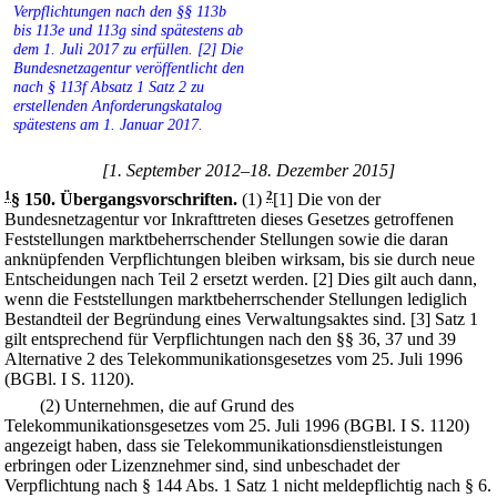
Verpflichtungen nach den §§ 113b
bis 113e und 113g sind spätestens ab
dem 1. Juli 2017 zu erfüllen. [2] Die
Bundesnetzagentur veröffentlicht den
nach § 113f Absatz 1 Satz 2 zu
erstellenden Anforderungskatalog
spätestens am 1. Januar 2017.
[1. September 2012–18. Dezember 2015]
1
§ 150
.
Übergangsvorschriften.
(1)
2
[1] Die von der
Bundesnetzagentur vor Inkrafttreten dieses Gesetzes getroffenen
Feststellungen marktbeherrschender Stellungen sowie die daran
anknüpfenden Verpflichtungen bleiben wirksam, bis sie durch neue
Entscheidungen nach Teil 2 ersetzt werden.
[2] Dies gilt auch dann,
wenn die Feststellungen marktbeherrschender Stellungen lediglich
Bestandteil der Begründung eines Verwaltungsaktes sind.
[3] Satz 1
gilt entsprechend für Verpflichtungen nach den §§ 36, 37 und 39
Alternative 2 des Telekommunikationsgesetzes vom 25. Juli 1996
(BGBl. I S. 1120).
(2) Unternehmen, die auf Grund des
Telekommunikationsgesetzes vom 25. Juli 1996 (BGBl. I S. 1120)
angezeigt haben, dass sie Telekommunikationsdienstleistungen
erbringen oder Lizenznehmer sind, sind unbeschadet der
Verpflichtung nach § 144 Abs. 1 Satz 1 nicht meldepflichtig nach § 6.