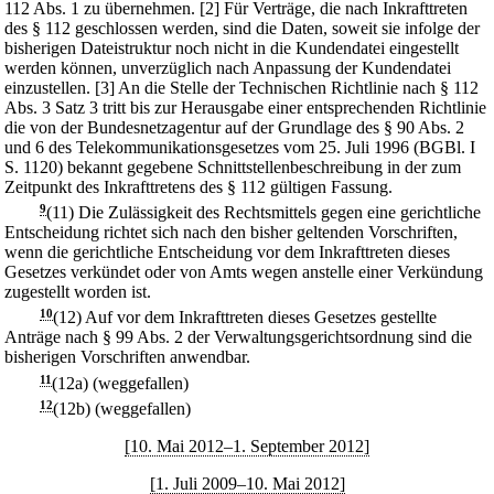
112 Abs. 1 zu übernehmen.
[2] Für Verträge, die nach Inkrafttreten
des § 112 geschlossen werden, sind die Daten, soweit sie infolge der
bisherigen Dateistruktur noch nicht in die Kundendatei eingestellt
werden können, unverzüglich nach Anpassung der Kundendatei
einzustellen.
[3] An die Stelle der Technischen Richtlinie nach § 112
Abs. 3 Satz 3 tritt bis zur Herausgabe einer entsprechenden Richtlinie
die von der Bundesnetzagentur auf der Grundlage des § 90 Abs. 2
und 6 des Telekommunikationsgesetzes vom 25. Juli 1996 (BGBl. I
S. 1120) bekannt gegebene Schnittstellenbeschreibung in der zum
Zeitpunkt des Inkrafttretens des § 112 gültigen Fassung.
9
(11) Die Zulässigkeit des Rechtsmittels gegen eine gerichtliche
Entscheidung richtet sich nach den bisher geltenden Vorschriften,
wenn die gerichtliche Entscheidung vor dem Inkrafttreten dieses
Gesetzes verkündet oder von Amts wegen anstelle einer Verkündung
zugestellt worden ist.
10
(12) Auf vor dem Inkrafttreten dieses Gesetzes gestellte
Anträge nach § 99 Abs. 2 der Verwaltungsgerichtsordnung sind die
bisherigen Vorschriften anwendbar.
11
(12a) (weggefallen)
12
(12b) (weggefallen)
[10. Mai 2012–1. September 2012]
[1. Juli 2009–10. Mai 2012]