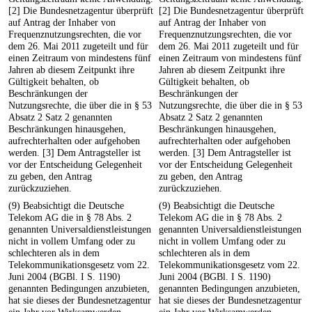
[2] Die Bundesnetzagentur überprüft
[2] Die Bundesnetzagentur überprüft
auf Antrag der Inhaber von
auf Antrag der Inhaber von
Frequenznutzungsrechten, die vor
Frequenznutzungsrechten, die vor
dem 26. Mai 2011 zugeteilt und für
dem 26. Mai 2011 zugeteilt und für
einen Zeitraum von mindestens fünf
einen Zeitraum von mindestens fünf
Jahren ab diesem Zeitpunkt ihre
Jahren ab diesem Zeitpunkt ihre
Gültigkeit behalten, ob
Gültigkeit behalten, ob
Beschränkungen der
Beschränkungen der
Nutzungsrechte, die über die in § 53
Nutzungsrechte, die über die in § 53
Absatz 2 Satz 2 genannten
Absatz 2 Satz 2 genannten
Beschränkungen hinausgehen,
Beschränkungen hinausgehen,
aufrechterhalten oder aufgehoben
aufrechterhalten oder aufgehoben
werden. [3] Dem Antragsteller ist
werden. [3] Dem Antragsteller ist
vor der Entscheidung Gelegenheit
vor der Entscheidung Gelegenheit
zu geben, den Antrag
zu geben, den Antrag
zurückzuziehen.
zurückzuziehen.
(9) Beabsichtigt die Deutsche
(9) Beabsichtigt die Deutsche
Telekom AG die in § 78 Abs. 2
Telekom AG die in § 78 Abs. 2
genannten Universaldienstleistungen
genannten Universaldienstleistungen
nicht in vollem Umfang oder zu
nicht in vollem Umfang oder zu
schlechteren als in dem
schlechteren als in dem
Telekommunikationsgesetz vom 22.
Telekommunikationsgesetz vom 22.
Juni 2004 (BGBl. I S. 1190)
Juni 2004 (BGBl. I S. 1190)
genannten Bedingungen anzubieten,
genannten Bedingungen anzubieten,
hat sie dieses der Bundesnetzagentur
hat sie dieses der Bundesnetzagentur