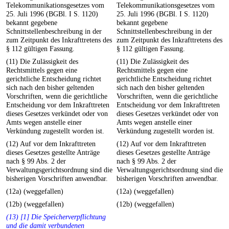
Telekommunikationsgesetzes vom
Telekommunikationsgesetzes vom
25. Juli 1996 (BGBl. I S. 1120)
25. Juli 1996 (BGBl. I S. 1120)
bekannt gegebene
bekannt gegebene
Schnittstellenbeschreibung in der
Schnittstellenbeschreibung in der
zum Zeitpunkt des Inkrafttretens des
zum Zeitpunkt des Inkrafttretens des
§ 112 gültigen Fassung.
§ 112 gültigen Fassung.
(11) Die Zulässigkeit des
(11) Die Zulässigkeit des
Rechtsmittels gegen eine
Rechtsmittels gegen eine
gerichtliche Entscheidung richtet
gerichtliche Entscheidung richtet
sich nach den bisher geltenden
sich nach den bisher geltenden
Vorschriften, wenn die gerichtliche
Vorschriften, wenn die gerichtliche
Entscheidung vor dem Inkrafttreten
Entscheidung vor dem Inkrafttreten
dieses Gesetzes verkündet oder von
dieses Gesetzes verkündet oder von
Amts wegen anstelle einer
Amts wegen anstelle einer
Verkündung zugestellt worden ist.
Verkündung zugestellt worden ist.
(12) Auf vor dem Inkrafttreten
(12) Auf vor dem Inkrafttreten
dieses Gesetzes gestellte Anträge
dieses Gesetzes gestellte Anträge
nach § 99 Abs. 2 der
nach § 99 Abs. 2 der
Verwaltungsgerichtsordnung sind die
Verwaltungsgerichtsordnung sind die
bisherigen Vorschriften anwendbar.
bisherigen Vorschriften anwendbar.
(12a) (weggefallen)
(12a) (weggefallen)
(12b) (weggefallen)
(12b) (weggefallen)
(13) [1] Die Speicherverpflichtung
und die damit verbundenen