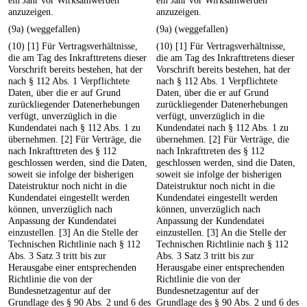
ein Jahr vor Wirksamwerden
ein Jahr vor Wirksamwerden
anzuzeigen.
anzuzeigen.
(9a) (weggefallen)
(9a) (weggefallen)
(10) [1] Für Vertragsverhältnisse,
(10) [1] Für Vertragsverhältnisse,
die am Tag des Inkrafttretens dieser
die am Tag des Inkrafttretens dieser
Vorschrift bereits bestehen, hat der
Vorschrift bereits bestehen, hat der
nach § 112 Abs. 1 Verpflichtete
nach § 112 Abs. 1 Verpflichtete
Daten, über die er auf Grund
Daten, über die er auf Grund
zurückliegender Datenerhebungen
zurückliegender Datenerhebungen
verfügt, unverzüglich in die
verfügt, unverzüglich in die
Kundendatei nach § 112 Abs. 1 zu
Kundendatei nach § 112 Abs. 1 zu
übernehmen. [2] Für Verträge, die
übernehmen. [2] Für Verträge, die
nach Inkrafttreten des § 112
nach Inkrafttreten des § 112
geschlossen werden, sind die Daten,
geschlossen werden, sind die Daten,
soweit sie infolge der bisherigen
soweit sie infolge der bisherigen
Dateistruktur noch nicht in die
Dateistruktur noch nicht in die
Kundendatei eingestellt werden
Kundendatei eingestellt werden
können, unverzüglich nach
können, unverzüglich nach
Anpassung der Kundendatei
Anpassung der Kundendatei
einzustellen. [3] An die Stelle der
einzustellen. [3] An die Stelle der
Technischen Richtlinie nach § 112
Technischen Richtlinie nach § 112
Abs. 3 Satz 3 tritt bis zur
Abs. 3 Satz 3 tritt bis zur
Herausgabe einer entsprechenden
Herausgabe einer entsprechenden
Richtlinie die von der
Richtlinie die von der
Bundesnetzagentur auf der
Bundesnetzagentur auf der
Grundlage des § 90 Abs. 2 und 6 des
Grundlage des § 90 Abs. 2 und 6 des