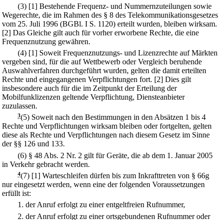
(3)
[1] Bestehende Frequenz- und Nummernzuteilungen sowie
Wegerechte, die im Rahmen des § 8 des Telekommunikationsgesetzes
vom 25. Juli 1996 (BGBl. I S. 1120) erteilt wurden, bleiben wirksam.
[2] Das Gleiche gilt auch für vorher erworbene Rechte, die eine
Frequenznutzung gewähren.
(4)
[1] Soweit Frequenznutzungs- und Lizenzrechte auf Märkten
vergeben sind, für die auf Wettbewerb oder Vergleich beruhende
Auswahlverfahren durchgeführt wurden, gelten die damit erteilten
Rechte und eingegangenen Verpflichtungen fort.
[2] Dies gilt
insbesondere auch für die im Zeitpunkt der Erteilung der
Mobilfunklizenzen geltende Verpflichtung, Diensteanbieter
zuzulassen.
3
(5) Soweit nach den Bestimmungen in den Absätzen 1 bis 4
Rechte und Verpflichtungen wirksam bleiben oder fortgelten, gelten
diese als Rechte und Verpflichtungen nach diesem Gesetz im Sinne
der §§ 126 und 133.
(6) § 48 Abs. 2 Nr. 2 gilt für Geräte, die ab dem 1. Januar 2005
in Verkehr gebracht werden.
4
(7)
[1] Warteschleifen dürfen bis zum Inkrafttreten von § 66g
nur eingesetzt werden, wenn eine der folgenden Voraussetzungen
erfüllt ist:
1.
der Anruf erfolgt zu einer entgeltfreien Rufnummer,
2.
der Anruf erfolgt zu einer ortsgebundenen Rufnummer oder