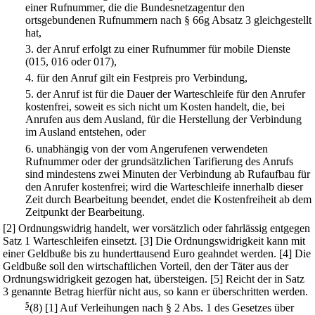
einer Rufnummer, die die Bundesnetzagentur den
ortsgebundenen Rufnummern nach § 66g Absatz 3 gleichgestellt
hat,
3.
der Anruf erfolgt zu einer Rufnummer für mobile Dienste
(015, 016 oder 017),
4.
für den Anruf gilt ein Festpreis pro Verbindung,
5.
der Anruf ist für die Dauer der Warteschleife für den Anrufer
kostenfrei, soweit es sich nicht um Kosten handelt, die, bei
Anrufen aus dem Ausland, für die Herstellung der Verbindung
im Ausland entstehen, oder
6.
unabhängig von der vom Angerufenen verwendeten
Rufnummer oder der grundsätzlichen Tarifierung des Anrufs
sind mindestens zwei Minuten der Verbindung ab Rufaufbau für
den Anrufer kostenfrei; wird die Warteschleife innerhalb dieser
Zeit durch Bearbeitung beendet, endet die Kostenfreiheit ab dem
Zeitpunkt der Bearbeitung.
[2] Ordnungswidrig handelt, wer vorsätzlich oder fahrlässig entgegen
Satz 1 Warteschleifen einsetzt.
[3] Die Ordnungswidrigkeit kann mit
einer Geldbuße bis zu hunderttausend Euro geahndet werden.
[4] Die
Geldbuße soll den wirtschaftlichen Vorteil, den der Täter aus der
Ordnungswidrigkeit gezogen hat, übersteigen.
[5] Reicht der in Satz
3 genannte Betrag hierfür nicht aus, so kann er überschritten werden.
5
(8)
[1] Auf Verleihungen nach § 2 Abs. 1 des Gesetzes über