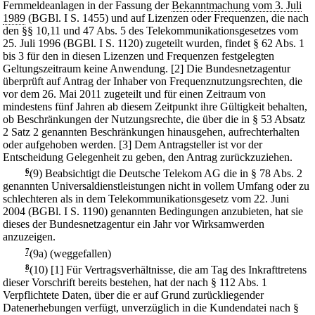
Fernmeldeanlagen in der Fassung der
Bekanntmachung vom 3. Juli
1989
(BGBl. I S. 1455) und auf Lizenzen oder Frequenzen, die nach
den §§ 10,11 und 47 Abs. 5 des Telekommunikationsgesetzes vom
25. Juli 1996 (BGBl. I S. 1120) zugeteilt wurden, findet § 62 Abs. 1
bis 3 für den in diesen Lizenzen und Frequenzen festgelegten
Geltungszeitraum keine Anwendung.
[2] Die Bundesnetzagentur
überprüft auf Antrag der Inhaber von Frequenznutzungsrechten, die
vor dem 26. Mai 2011 zugeteilt und für einen Zeitraum von
mindestens fünf Jahren ab diesem Zeitpunkt ihre Gültigkeit behalten,
ob Beschränkungen der Nutzungsrechte, die über die in § 53 Absatz
2 Satz 2 genannten Beschränkungen hinausgehen, aufrechterhalten
oder aufgehoben werden.
[3] Dem Antragsteller ist vor der
Entscheidung Gelegenheit zu geben, den Antrag zurückzuziehen.
6
(9) Beabsichtigt die Deutsche Telekom AG die in § 78 Abs. 2
genannten Universaldienstleistungen nicht in vollem Umfang oder zu
schlechteren als in dem Telekommunikationsgesetz vom 22. Juni
2004 (BGBl. I S. 1190) genannten Bedingungen anzubieten, hat sie
dieses der Bundesnetzagentur ein Jahr vor Wirksamwerden
anzuzeigen.
7
(9a) (weggefallen)
8
(10)
[1] Für Vertragsverhältnisse, die am Tag des Inkrafttretens
dieser Vorschrift bereits bestehen, hat der nach § 112 Abs. 1
Verpflichtete Daten, über die er auf Grund zurückliegender
Datenerhebungen verfügt, unverzüglich in die Kundendatei nach §