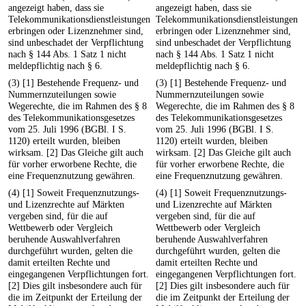
angezeigt haben, dass sie
angezeigt haben, dass sie
Telekommunikationsdienstleistungen
Telekommunikationsdienstleistungen
erbringen oder Lizenznehmer sind,
erbringen oder Lizenznehmer sind,
sind unbeschadet der Verpflichtung
sind unbeschadet der Verpflichtung
nach § 144 Abs. 1 Satz 1 nicht
nach § 144 Abs. 1 Satz 1 nicht
meldepflichtig nach § 6.
meldepflichtig nach § 6.
(3) [1] Bestehende Frequenz- und
(3) [1] Bestehende Frequenz- und
Nummernzuteilungen sowie
Nummernzuteilungen sowie
Wegerechte, die im Rahmen des § 8
Wegerechte, die im Rahmen des § 8
des Telekommunikationsgesetzes
des Telekommunikationsgesetzes
vom 25. Juli 1996 (BGBl. I S.
vom 25. Juli 1996 (BGBl. I S.
1120) erteilt wurden, bleiben
1120) erteilt wurden, bleiben
wirksam. [2] Das Gleiche gilt auch
wirksam. [2] Das Gleiche gilt auch
für vorher erworbene Rechte, die
für vorher erworbene Rechte, die
eine Frequenznutzung gewähren.
eine Frequenznutzung gewähren.
(4) [1] Soweit Frequenznutzungs-
(4) [1] Soweit Frequenznutzungs-
und Lizenzrechte auf Märkten
und Lizenzrechte auf Märkten
vergeben sind, für die auf
vergeben sind, für die auf
Wettbewerb oder Vergleich
Wettbewerb oder Vergleich
beruhende Auswahlverfahren
beruhende Auswahlverfahren
durchgeführt wurden, gelten die
durchgeführt wurden, gelten die
damit erteilten Rechte und
damit erteilten Rechte und
eingegangenen Verpflichtungen fort.
eingegangenen Verpflichtungen fort.
[2] Dies gilt insbesondere auch für
[2] Dies gilt insbesondere auch für
die im Zeitpunkt der Erteilung der
die im Zeitpunkt der Erteilung der