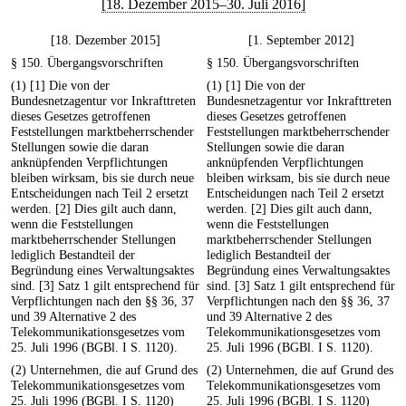
[18. Dezember 2015–30. Juli 2016]
[18. Dezember 2015]
[1. September 2012]
§ 150. Übergangsvorschriften
§ 150. Übergangsvorschriften
(1) [1] Die von der
(1) [1] Die von der
Bundesnetzagentur vor Inkrafttreten
Bundesnetzagentur vor Inkrafttreten
dieses Gesetzes getroffenen
dieses Gesetzes getroffenen
Feststellungen marktbeherrschender
Feststellungen marktbeherrschender
Stellungen sowie die daran
Stellungen sowie die daran
anknüpfenden Verpflichtungen
anknüpfenden Verpflichtungen
bleiben wirksam, bis sie durch neue
bleiben wirksam, bis sie durch neue
Entscheidungen nach Teil 2 ersetzt
Entscheidungen nach Teil 2 ersetzt
werden. [2] Dies gilt auch dann,
werden. [2] Dies gilt auch dann,
wenn die Feststellungen
wenn die Feststellungen
marktbeherrschender Stellungen
marktbeherrschender Stellungen
lediglich Bestandteil der
lediglich Bestandteil der
Begründung eines Verwaltungsaktes
Begründung eines Verwaltungsaktes
sind. [3] Satz 1 gilt entsprechend für
sind. [3] Satz 1 gilt entsprechend für
Verpflichtungen nach den §§ 36, 37
Verpflichtungen nach den §§ 36, 37
und 39 Alternative 2 des
und 39 Alternative 2 des
Telekommunikationsgesetzes vom
Telekommunikationsgesetzes vom
25. Juli 1996 (BGBl. I S. 1120).
25. Juli 1996 (BGBl. I S. 1120).
(2) Unternehmen, die auf Grund des
(2) Unternehmen, die auf Grund des
Telekommunikationsgesetzes vom
Telekommunikationsgesetzes vom
25. Juli 1996 (BGBl. I S. 1120)
25. Juli 1996 (BGBl. I S. 1120)