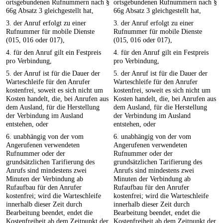
ortsgebundenen Rufnummern nach §
ortsgebundenen Rufnummern nach §
66g Absatz 3 gleichgestellt hat,
66g Absatz 3 gleichgestellt hat,
3. der Anruf erfolgt zu einer
3. der Anruf erfolgt zu einer
Rufnummer für mobile Dienste
Rufnummer für mobile Dienste
(015, 016 oder 017),
(015, 016 oder 017),
4. für den Anruf gilt ein Festpreis
4. für den Anruf gilt ein Festpreis
pro Verbindung,
pro Verbindung,
5. der Anruf ist für die Dauer der
5. der Anruf ist für die Dauer der
Warteschleife für den Anrufer
Warteschleife für den Anrufer
kostenfrei, soweit es sich nicht um
kostenfrei, soweit es sich nicht um
Kosten handelt, die, bei Anrufen aus
Kosten handelt, die, bei Anrufen aus
dem Ausland, für die Herstellung
dem Ausland, für die Herstellung
der Verbindung im Ausland
der Verbindung im Ausland
entstehen, oder
entstehen, oder
6. unabhängig von der vom
6. unabhängig von der vom
Angerufenen verwendeten
Angerufenen verwendeten
Rufnummer oder der
Rufnummer oder der
grundsätzlichen Tarifierung des
grundsätzlichen Tarifierung des
Anrufs sind mindestens zwei
Anrufs sind mindestens zwei
Minuten der Verbindung ab
Minuten der Verbindung ab
Rufaufbau für den Anrufer
Rufaufbau für den Anrufer
kostenfrei; wird die Warteschleife
kostenfrei; wird die Warteschleife
innerhalb dieser Zeit durch
innerhalb dieser Zeit durch
Bearbeitung beendet, endet die
Bearbeitung beendet, endet die
Kostenfreiheit ab dem Zeitpunkt der
Kostenfreiheit ab dem Zeitpunkt der