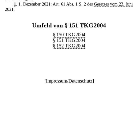
1
. 1. Dezember 2021: Art. 61 Abs. 1 S. 2 des
Gesetzes vom 23. Juni
2021
.
Umfeld von § 151 TKG2004
§ 150 TKG2004
§ 151 TKG2004
§ 152 TKG2004
[
Impressum/Datenschutz
]