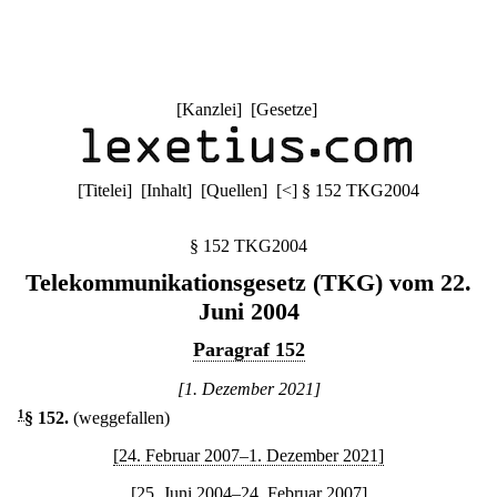
[
Kanzlei
] [
Gesetze
]
[
Titelei
] [
Inhalt
] [
Quellen
]
[
<
]
§ 152 TKG2004
§ 152 TKG2004
Telekommunikationsgesetz (TKG) vom 22.
Juni 2004
Paragraf 152
[1. Dezember 2021]
1
§ 152
.
(weggefallen)
[24. Februar 2007–1. Dezember 2021]
[25. Juni 2004–24. Februar 2007]