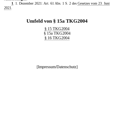
1
. 1. Dezember 2021: Art. 61 Abs. 1 S. 2 des
Gesetzes vom 23. Juni
2021
.
Umfeld von § 15a TKG2004
§ 15 TKG2004
§ 15a TKG2004
§ 16 TKG2004
[
Impressum/Datenschutz
]