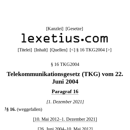
[
Kanzlei
] [
Gesetze
]
[
Titelei
] [
Inhalt
] [
Quellen
]
[
<
]
§ 16 TKG2004
[
>
]
§ 16 TKG2004
Telekommunikationsgesetz (TKG) vom 22.
Juni 2004
Paragraf 16
[1. Dezember 2021]
1
§ 16
.
(weggefallen)
[10. Mai 2012–1. Dezember 2021]
[26. Juni 2004–10. Mai 2012]