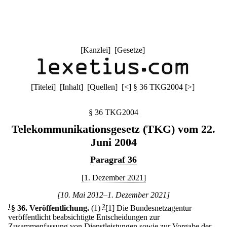
[
Kanzlei
] [
Gesetze
]
[
Titelei
] [
Inhalt
] [
Quellen
]
[
<
]
§ 36 TKG2004
[
>
]
§ 36 TKG2004
Telekommunikationsgesetz (TKG) vom 22.
Juni 2004
Paragraf 36
[1. Dezember 2021]
[10. Mai 2012–1. Dezember 2021]
1
§ 36
.
Veröffentlichung.
(1)
2
[1] Die Bundesnetzagentur
veröffentlicht beabsichtigte Entscheidungen zur
Zusammenfassung von Dienstleistungen sowie zur Vorgabe der