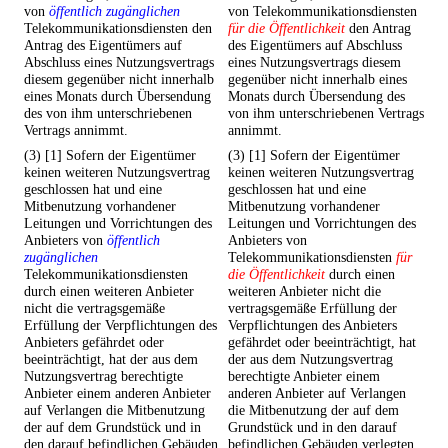
von
öffentlich zugänglichen
von Telekommunikationsdiensten
Telekommunikationsdiensten den
für die Öffentlichkeit
den Antrag
Antrag des Eigentümers auf
des Eigentümers auf Abschluss
Abschluss eines Nutzungsvertrags
eines Nutzungsvertrags diesem
diesem gegenüber nicht innerhalb
gegenüber nicht innerhalb eines
eines Monats durch Übersendung
Monats durch Übersendung des
des von ihm unterschriebenen
von ihm unterschriebenen Vertrags
Vertrags annimmt.
annimmt.
(3) [1] Sofern der Eigentümer
(3) [1] Sofern der Eigentümer
keinen weiteren Nutzungsvertrag
keinen weiteren Nutzungsvertrag
geschlossen hat und eine
geschlossen hat und eine
Mitbenutzung vorhandener
Mitbenutzung vorhandener
Leitungen und Vorrichtungen des
Leitungen und Vorrichtungen des
Anbieters von
öffentlich
Anbieters von
zugänglichen
Telekommunikationsdiensten
für
Telekommunikationsdiensten
die Öffentlichkeit
durch einen
durch einen weiteren Anbieter
weiteren Anbieter nicht die
nicht die vertragsgemäße
vertragsgemäße Erfüllung der
Erfüllung der Verpflichtungen des
Verpflichtungen des Anbieters
Anbieters gefährdet oder
gefährdet oder beeinträchtigt, hat
beeinträchtigt, hat der aus dem
der aus dem Nutzungsvertrag
Nutzungsvertrag berechtigte
berechtigte Anbieter einem
Anbieter einem anderen Anbieter
anderen Anbieter auf Verlangen
auf Verlangen die Mitbenutzung
die Mitbenutzung der auf dem
der auf dem Grundstück und in
Grundstück und in den darauf
den darauf befindlichen Gebäuden
befindlichen Gebäuden verlegten