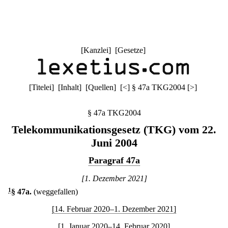
[
Kanzlei
] [
Gesetze
]
[
Titelei
] [
Inhalt
] [
Quellen
]
[
<
]
§ 47a TKG2004
[
>
]
§ 47a TKG2004
Telekommunikationsgesetz (TKG) vom 22.
Juni 2004
Paragraf 47a
[1. Dezember 2021]
1
§ 47a
.
(weggefallen)
[14. Februar 2020–1. Dezember 2021]
[1. Januar 2020–14. Februar 2020]