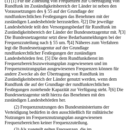
(1)
[1] Für die Zuteilung von Frequenzen zur Übertragung von
Rundfunk im Zuständigkeitsbereich der Länder ist neben den
Voraussetzungen des § 55 auf der Grundlage der
rundfunkrechtlichen Festlegungen das Benehmen mit der
zuständigen Landesbehörde herzustellen.
2
[2] Die jeweilige
Landesbehörde teilt den Versorgungsbedarf für Rundfunk im
Zuständigkeitsbereich der Länder der Bundesnetzagentur mit.
3
[3]
Die Bundesnetzagentur setzt diese Bedarfsanmeldungen bei der
Frequenzzuteilung nach § 55 um.
4
[4] Näheres zum Verfahren
legt die Bundesnetzagentur auf der Grundlage
rundfunkrechtlicher Festlegungen der zuständigen
Landesbehörden fest.
[5] Die dem Rundfunkdienst im
Frequenzbereichszuweisungsplan zugewiesenen und im
Frequenznutzungsplan ausgewiesenen Frequenzen können für
andere Zwecke als der Übertragung von Rundfunk im
Zuständigkeitsbereich der Länder genutzt werden, wenn dem
Rundfunk die auf der Grundlage der rundfunkrechtlichen
Festlegungen zustehende Kapazität zur Verfügung steht.
5
[6] Die
Bundesnetzagentur stellt hierzu das Benehmen mit den
zuständigen Landesbehörden her.
(2) Frequenznutzungen des Bundesministeriums der
Verteidigung bedürfen in den ausschließlich für militärische
Nutzungen im Frequenznutzungsplan ausgewiesenen
Frequenzbereichen keiner Frequenzzuteilung.
(3) Als zugeteilt gelten Frequenzen, die im