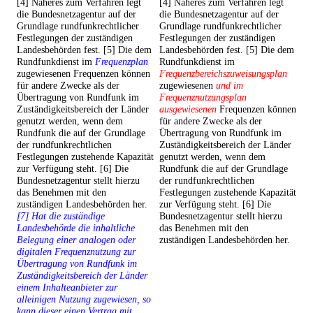
[4] Näheres zum Verfahren legt
[4] Näheres zum Verfahren legt
die Bundesnetzagentur auf der
die Bundesnetzagentur auf der
Grundlage rundfunkrechtlicher
Grundlage rundfunkrechtlicher
Festlegungen der zuständigen
Festlegungen der zuständigen
Landesbehörden fest. [5] Die dem
Landesbehörden fest. [5] Die dem
Rundfunkdienst im
Frequenzplan
Rundfunkdienst im
zugewiesenen Frequenzen können
Frequenzbereichszuweisungsplan
für andere Zwecke als der
zugewiesenen
und im
Übertragung von Rundfunk im
Frequenznutzungsplan
Zuständigkeitsbereich der Länder
ausgewiesenen
Frequenzen können
genutzt werden, wenn dem
für andere Zwecke als der
Rundfunk die auf der Grundlage
Übertragung von Rundfunk im
der rundfunkrechtlichen
Zuständigkeitsbereich der Länder
Festlegungen zustehende Kapazität
genutzt werden, wenn dem
zur Verfügung steht. [6] Die
Rundfunk die auf der Grundlage
Bundesnetzagentur stellt hierzu
der rundfunkrechtlichen
das Benehmen mit den
Festlegungen zustehende Kapazität
zuständigen Landesbehörden her.
zur Verfügung steht. [6] Die
[7] Hat die zuständige
Bundesnetzagentur stellt hierzu
Landesbehörde die inhaltliche
das Benehmen mit den
Belegung einer analogen oder
zuständigen Landesbehörden her.
digitalen Frequenznutzung zur
Übertragung von Rundfunk im
Zuständigkeitsbereich der Länder
einem Inhalteanbieter zur
alleinigen Nutzung zugewiesen, so
kann dieser einen Vertrag mit