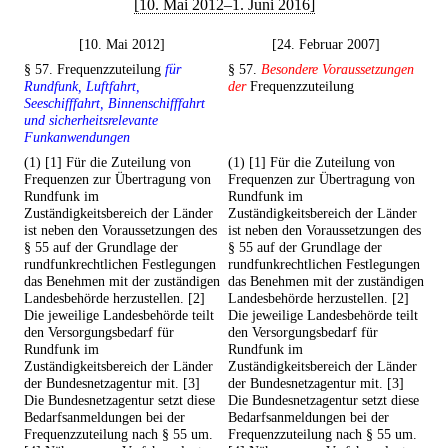
[10. Mai 2012–1. Juni 2016]
[10. Mai 2012]
[24. Februar 2007]
§ 57. Frequenzzuteilung
für
§ 57.
Besondere Voraussetzungen
Rundfunk, Luftfahrt,
der
Frequenzzuteilung
Seeschifffahrt, Binnenschifffahrt
und sicherheitsrelevante
Funkanwendungen
(1) [1] Für die Zuteilung von
(1) [1] Für die Zuteilung von
Frequenzen zur Übertragung von
Frequenzen zur Übertragung von
Rundfunk im
Rundfunk im
Zuständigkeitsbereich der Länder
Zuständigkeitsbereich der Länder
ist neben den Voraussetzungen des
ist neben den Voraussetzungen des
§ 55 auf der Grundlage der
§ 55 auf der Grundlage der
rundfunkrechtlichen Festlegungen
rundfunkrechtlichen Festlegungen
das Benehmen mit der zuständigen
das Benehmen mit der zuständigen
Landesbehörde herzustellen. [2]
Landesbehörde herzustellen. [2]
Die jeweilige Landesbehörde teilt
Die jeweilige Landesbehörde teilt
den Versorgungsbedarf für
den Versorgungsbedarf für
Rundfunk im
Rundfunk im
Zuständigkeitsbereich der Länder
Zuständigkeitsbereich der Länder
der Bundesnetzagentur mit. [3]
der Bundesnetzagentur mit. [3]
Die Bundesnetzagentur setzt diese
Die Bundesnetzagentur setzt diese
Bedarfsanmeldungen bei der
Bedarfsanmeldungen bei der
Frequenzzuteilung nach § 55 um.
Frequenzzuteilung nach § 55 um.