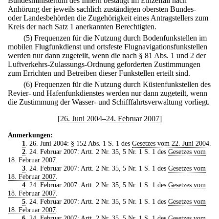
Bundesministerium des Innern bestätigt im Einzelfall nach
Anhörung der jeweils sachlich zuständigen obersten Bundes-
oder Landesbehörden die Zugehörigkeit eines Antragstellers zum
Kreis der nach Satz 1 anerkannten Berechtigten.
(5) Frequenzen für die Nutzung durch Bodenfunkstellen im
mobilen Flugfunkdienst und ortsfeste Flugnavigationsfunkstellen
werden nur dann zugeteilt, wenn die nach § 81 Abs. 1 und 2 der
Luftverkehrs-Zulassungs-Ordnung geforderten Zustimmungen
zum Errichten und Betreiben dieser Funkstellen erteilt sind.
(6) Frequenzen für die Nutzung durch Küstenfunkstellen des
Revier- und Hafenfunkdienstes werden nur dann zugeteilt, wenn
die Zustimmung der Wasser- und Schifffahrtsverwaltung vorliegt.
[26. Juni 2004–24. Februar 2007]
Anmerkungen:
1
. 26. Juni 2004: § 152 Abs. 1 S. 1 des
Gesetzes vom 22. Juni 2004
.
2
. 24. Februar 2007: Artt. 2 Nr. 35, 5 Nr. 1 S. 1 des
Gesetzes vom
18. Februar 2007
.
3
. 24. Februar 2007: Artt. 2 Nr. 35, 5 Nr. 1 S. 1 des
Gesetzes vom
18. Februar 2007
.
4
. 24. Februar 2007: Artt. 2 Nr. 35, 5 Nr. 1 S. 1 des
Gesetzes vom
18. Februar 2007
.
5
. 24. Februar 2007: Artt. 2 Nr. 35, 5 Nr. 1 S. 1 des
Gesetzes vom
18. Februar 2007
.
6
. 24. Februar 2007: Artt. 2 Nr. 35, 5 Nr. 1 S. 1 des
Gesetzes vom