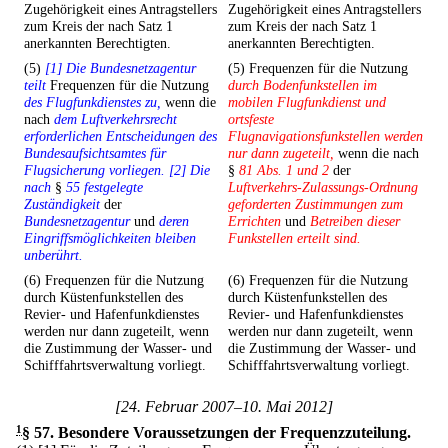
Zugehörigkeit eines Antragstellers
Zugehörigkeit eines Antragstellers
zum Kreis der nach Satz 1
zum Kreis der nach Satz 1
anerkannten Berechtigten.
anerkannten Berechtigten.
(5)
[1] Die Bundesnetzagentur
(5) Frequenzen für die Nutzung
teilt
Frequenzen für die Nutzung
durch Bodenfunkstellen im
des Flugfunkdienstes zu,
wenn die
mobilen Flugfunkdienst und
nach
dem Luftverkehrsrecht
ortsfeste
erforderlichen Entscheidungen des
Flugnavigationsfunkstellen werden
Bundesaufsichtsamtes für
nur dann zugeteilt,
wenn die nach
Flugsicherung vorliegen. [2] Die
§
81 Abs. 1 und 2
der
nach
§
55 festgelegte
Luftverkehrs-Zulassungs-Ordnung
Zuständigkeit
der
geforderten Zustimmungen zum
Bundesnetzagentur
und
deren
Errichten
und
Betreiben dieser
Eingriffsmöglichkeiten bleiben
Funkstellen erteilt sind.
unberührt.
(6) Frequenzen für die Nutzung
(6) Frequenzen für die Nutzung
durch Küstenfunkstellen des
durch Küstenfunkstellen des
Revier- und Hafenfunkdienstes
Revier- und Hafenfunkdienstes
werden nur dann zugeteilt, wenn
werden nur dann zugeteilt, wenn
die Zustimmung der Wasser- und
die Zustimmung der Wasser- und
Schifffahrtsverwaltung vorliegt.
Schifffahrtsverwaltung vorliegt.
[24. Februar 2007–10. Mai 2012]
1
§ 57
.
Besondere Voraussetzungen der Frequenzzuteilung.