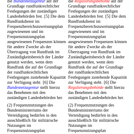
die
Bundesnetzagentur
auf der
die
Regulierungsbehörde
auf der
Grundlage rundfunkrechtlicher
Grundlage rundfunkrechtlicher
Festlegungen der zuständigen
Festlegungen der zuständigen
Landesbehörden fest. [5] Die dem
Landesbehörden fest. [5] Die dem
Rundfunkdienst im
Rundfunkdienst im
Frequenzbereichszuweisungsplan
Frequenzbereichszuweisungsplan
zugewiesenen und im
zugewiesenen und im
Frequenznutzungsplan
Frequenznutzungsplan
ausgewiesenen Frequenzen können
ausgewiesenen Frequenzen können
für andere Zwecke als der
für andere Zwecke als der
Übertragung von Rundfunk im
Übertragung von Rundfunk im
Zuständigkeitsbereich der Länder
Zuständigkeitsbereich der Länder
genutzt werden, wenn dem
genutzt werden, wenn dem
Rundfunk die auf der Grundlage
Rundfunk die auf der Grundlage
der rundfunkrechtlichen
der rundfunkrechtlichen
Festlegungen zustehende Kapazität
Festlegungen zustehende Kapazität
zur Verfügung steht. [6] Die
zur Verfügung steht. [6] Die
Bundesnetzagentur
stellt hierzu
Regulierungsbehörde
stellt hierzu
das Benehmen mit den
das Benehmen mit den
zuständigen Landesbehörden her.
zuständigen Landesbehörden her.
(2) Frequenznutzungen des
(2) Frequenznutzungen des
Bundesministeriums der
Bundesministeriums der
Verteidigung bedürfen in den
Verteidigung bedürfen in den
ausschließlich für militärische
ausschließlich für militärische
Nutzungen im
Nutzungen im
Frequenznutzungsplan
Frequenznutzungsplan