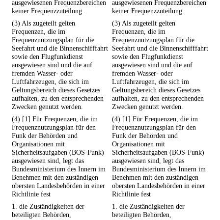
ausgewiesenen Frequenzbereichen
ausgewiesenen Frequenzbereichen
keiner Frequenzzuteilung.
keiner Frequenzzuteilung.
(3) Als zugeteilt gelten
(3) Als zugeteilt gelten
Frequenzen, die im
Frequenzen, die im
Frequenznutzungsplan für die
Frequenznutzungsplan für die
Seefahrt und die Binnenschifffahrt
Seefahrt und die Binnenschifffahrt
sowie den Flugfunkdienst
sowie den Flugfunkdienst
ausgewiesen sind und die auf
ausgewiesen sind und die auf
fremden Wasser- oder
fremden Wasser- oder
Luftfahrzeugen, die sich im
Luftfahrzeugen, die sich im
Geltungsbereich dieses Gesetzes
Geltungsbereich dieses Gesetzes
aufhalten, zu den entsprechenden
aufhalten, zu den entsprechenden
Zwecken genutzt werden.
Zwecken genutzt werden.
(4) [1] Für Frequenzen, die im
(4) [1] Für Frequenzen, die im
Frequenznutzungsplan für den
Frequenznutzungsplan für den
Funk der Behörden und
Funk der Behörden und
Organisationen mit
Organisationen mit
Sicherheitsaufgaben (BOS-Funk)
Sicherheitsaufgaben (BOS-Funk)
ausgewiesen sind, legt das
ausgewiesen sind, legt das
Bundesministerium des Innern im
Bundesministerium des Innern im
Benehmen mit den zuständigen
Benehmen mit den zuständigen
obersten Landesbehörden in einer
obersten Landesbehörden in einer
Richtlinie fest
Richtlinie fest
1. die Zuständigkeiten der
1. die Zuständigkeiten der
beteiligten Behörden,
beteiligten Behörden,