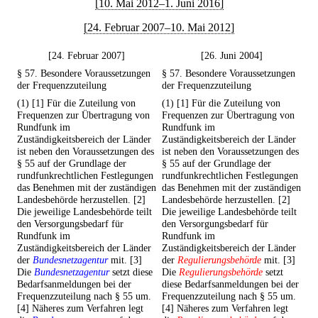
[10. Mai 2012–1. Juni 2016]
[24. Februar 2007–10. Mai 2012]
[24. Februar 2007]
[26. Juni 2004]
§ 57. Besondere Voraussetzungen
§ 57. Besondere Voraussetzungen
der Frequenzzuteilung
der Frequenzzuteilung
(1) [1] Für die Zuteilung von
(1) [1] Für die Zuteilung von
Frequenzen zur Übertragung von
Frequenzen zur Übertragung von
Rundfunk im
Rundfunk im
Zuständigkeitsbereich der Länder
Zuständigkeitsbereich der Länder
ist neben den Voraussetzungen des
ist neben den Voraussetzungen des
§ 55 auf der Grundlage der
§ 55 auf der Grundlage der
rundfunkrechtlichen Festlegungen
rundfunkrechtlichen Festlegungen
das Benehmen mit der zuständigen
das Benehmen mit der zuständigen
Landesbehörde herzustellen. [2]
Landesbehörde herzustellen. [2]
Die jeweilige Landesbehörde teilt
Die jeweilige Landesbehörde teilt
den Versorgungsbedarf für
den Versorgungsbedarf für
Rundfunk im
Rundfunk im
Zuständigkeitsbereich der Länder
Zuständigkeitsbereich der Länder
der
Bundesnetzagentur
mit. [3]
der
Regulierungsbehörde
mit. [3]
Die
Bundesnetzagentur
setzt diese
Die
Regulierungsbehörde
setzt
Bedarfsanmeldungen bei der
diese Bedarfsanmeldungen bei der
Frequenzzuteilung nach § 55 um.
Frequenzzuteilung nach § 55 um.
[4] Näheres zum Verfahren legt
[4] Näheres zum Verfahren legt