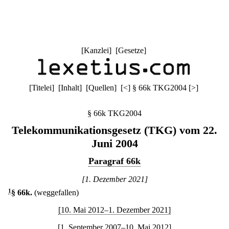
[
Kanzlei
] [
Gesetze
]
[
Titelei
] [
Inhalt
] [
Quellen
]
[
<
]
§ 66k TKG2004
[
>
]
§ 66k TKG2004
Telekommunikationsgesetz (TKG) vom 22.
Juni 2004
Paragraf 66k
[1. Dezember 2021]
1
§ 66k
.
(weggefallen)
[10. Mai 2012–1. Dezember 2021]
[1. September 2007–10. Mai 2012]