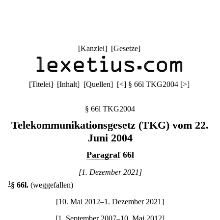
[
Kanzlei
] [
Gesetze
]
[
Titelei
] [
Inhalt
] [
Quellen
]
[
<
]
§ 66l TKG2004
[
>
]
§ 66l TKG2004
Telekommunikationsgesetz (TKG) vom 22.
Juni 2004
Paragraf 66l
[1. Dezember 2021]
1
§ 66l
.
(weggefallen)
[10. Mai 2012–1. Dezember 2021]
[1. September 2007–10. Mai 2012]