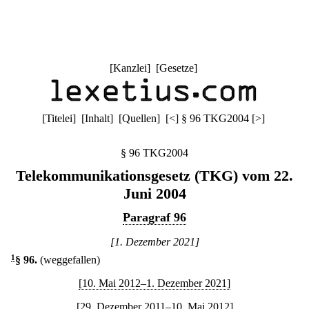
[
Kanzlei
] [
Gesetze
]
[
Titelei
] [
Inhalt
] [
Quellen
]
[
<
]
§ 96 TKG2004
[
>
]
§ 96 TKG2004
Telekommunikationsgesetz (TKG) vom 22.
Juni 2004
Paragraf 96
[1. Dezember 2021]
1
§ 96
.
(weggefallen)
[10. Mai 2012–1. Dezember 2021]
[29. Dezember 2011–10. Mai 2012]