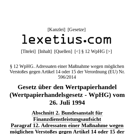
[
Kanzlei
] [
Gesetze
]
[
Titelei
] [
Inhalt
] [
Quellen
]
[
<
]
§ 12 WpHG
[
>
]
§ 12 WpHG. Adressaten einer Maßnahme wegen möglichen
Verstoßes gegen Artikel 14 oder 15 der Verordnung (EU) Nr.
596/2014
Gesetz über den Wertpapierhandel
(Wertpapierhandelsgesetz - WpHG) vom
26. Juli 1994
Abschnitt 2. Bundesanstalt für
Finanzdienstleistungsaufsicht
Paragraf 12. Adressaten einer Maßnahme wegen
möglichen Verstoßes gegen Artikel 14 oder 15 der