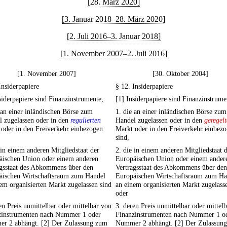
[28. März 2020]
[3. Januar 2018–28. März 2020]
[2. Juli 2016–3. Januar 2018]
[1. November 2007–2. Juli 2016]
[1. November 2007]
[30. Oktober 2004]
Insiderpapiere
§ 12. Insiderpapiere
siderpapiere sind Finanzinstrumente,
[1] Insiderpapiere sind Finanzinstrume
 an einer inländischen Börse zum
1. die an einer inländischen Börse zum
l zugelassen oder in den
regulierten
Handel zugelassen oder in den
geregel
oder in den Freiverkehr einbezogen
Markt oder in den Freiverkehr einbez
sind,
 in einem anderen Mitgliedstaat der
2. die in einem anderen Mitgliedstaat 
äischen Union oder einem anderen
Europäischen Union oder einem ander
agsstaat des Abkommens über den
Vertragsstaat des Abkommens über den
äischen Wirtschaftsraum zum Handel
Europäischen Wirtschaftsraum zum Ha
em organisierten Markt zugelassen sind
an einem organisierten Markt zugelass
oder
en Preis unmittelbar oder mittelbar von
3. deren Preis unmittelbar oder mittel
zinstrumenten nach Nummer 1 oder
Finanzinstrumenten nach Nummer 1 o
r 2 abhängt. [2] Der Zulassung zum
Nummer 2 abhängt. [2] Der Zulassun