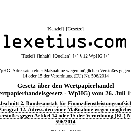
[
Kanzlei
] [
Gesetze
]
[
Titelei
] [
Inhalt
] [
Quellen
]
[
<
]
§ 12 WpHG
[
>
]
pHG. Adressaten einer Maßnahme wegen möglichen Verstoßes gegen 
14 oder 15 der Verordnung (EU) Nr. 596/2014
Gesetz über den Wertpapierhandel
rtpapierhandelsgesetz - WpHG) vom 26. Juli 
bschnitt 2. Bundesanstalt für Finanzdienstleistungsaufsic
Paragraf 12. Adressaten einer Maßnahme wegen mögliche
erstoßes gegen Artikel 14 oder 15 der Verordnung (EU) N
596/2014