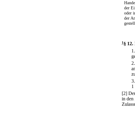
Handel
der E
oder i
der A
gestel
1
§ 12
.
1
g
2
a
z
3
1
[2] De
in den
Zulass