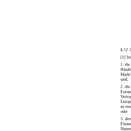
§ 12. 
[1] In
1. die
Hande
Markt 
sind,
2. die
Europ
Vertr
Europ
an ein
oder
3. der
Finan
Numme