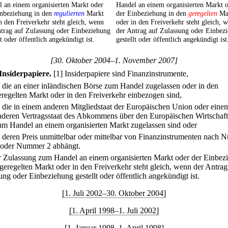
 an einem organisierten Markt oder
Handel an einem organisierten Markt 
inbeziehung in den
regulierten
Markt
der Einbeziehung in den
geregelten
Ma
n den Freiverkehr steht gleich, wenn
oder in den Freiverkehr steht gleich, 
ntrag auf Zulassung oder Einbeziehung
der Antrag auf Zulassung oder Einbez
lt oder öffentlich angekündigt ist.
gestellt oder öffentlich angekündigt ist
[30. Oktober 2004–1. November 2007]
Insiderpapiere.
[1] Insiderpapiere sind Finanzinstrumente,
.
die an einer inländischen Börse zum Handel zugelassen oder in den
eregelten Markt oder in den Freiverkehr einbezogen sind,
.
die in einem anderen Mitgliedstaat der Europäischen Union oder eine
nderen Vertragsstaat des Abkommens über den Europäischen Wirtschaf
um Handel an einem organisierten Markt zugelassen sind oder
.
deren Preis unmittelbar oder mittelbar von Finanzinstrumenten nach
 oder Nummer 2 abhängt.
r Zulassung zum Handel an einem organisierten Markt oder der Einbez
 geregelten Markt oder in den Freiverkehr steht gleich, wenn der Antrag
ung oder Einbeziehung gestellt oder öffentlich angekündigt ist.
[1. Juli 2002–30. Oktober 2004]
[1. April 1998–1. Juli 2002]
[1. Januar 1998–1. April 1998]