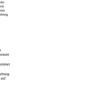
oder
rkt
wenn
iehung
.
m
tsraum
 Nummer
iehung
 auf