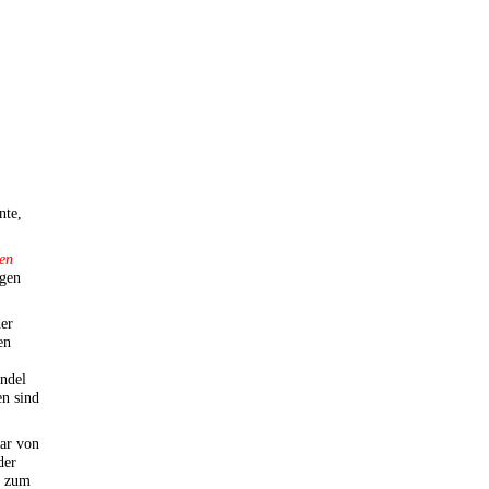
nte,
ten
ogen
der
en
ndel
en sind
bar von
der
g zum