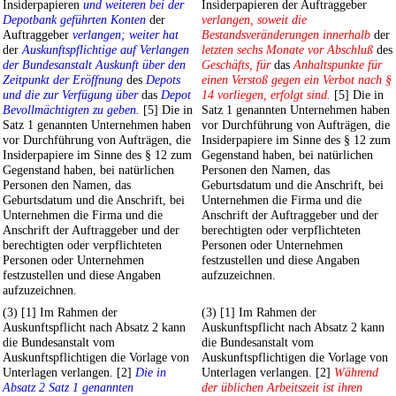
Insiderpapieren
und weiteren bei der
Insiderpapieren der Auftraggeber
Depotbank geführten Konten
der
verlangen, soweit die
Auftraggeber
verlangen; weiter hat
Bestandsveränderungen innerhalb
der
der
Auskunftspflichtige auf Verlangen
letzten sechs Monate vor Abschluß
des
der Bundesanstalt Auskunft über den
Geschäfts, für
das
Anhaltspunkte für
Zeitpunkt der Eröffnung
des
Depots
einen Verstoß gegen ein Verbot nach §
und die zur Verfügung über
das
Depot
14 vorliegen, erfolgt sind.
[5] Die in
Bevollmächtigten zu geben.
[5] Die in
Satz 1 genannten Unternehmen haben
Satz 1 genannten Unternehmen haben
vor Durchführung von Aufträgen, die
vor Durchführung von Aufträgen, die
Insiderpapiere im Sinne des § 12 zum
Insiderpapiere im Sinne des § 12 zum
Gegenstand haben, bei natürlichen
Gegenstand haben, bei natürlichen
Personen den Namen, das
Personen den Namen, das
Geburtsdatum und die Anschrift, bei
Geburtsdatum und die Anschrift, bei
Unternehmen die Firma und die
Unternehmen die Firma und die
Anschrift der Auftraggeber und der
Anschrift der Auftraggeber und der
berechtigten oder verpflichteten
berechtigten oder verpflichteten
Personen oder Unternehmen
Personen oder Unternehmen
festzustellen und diese Angaben
festzustellen und diese Angaben
aufzuzeichnen.
aufzuzeichnen.
(3) [1] Im Rahmen der
(3) [1] Im Rahmen der
Auskunftspflicht nach Absatz 2 kann
Auskunftspflicht nach Absatz 2 kann
die Bundesanstalt vom
die Bundesanstalt vom
Auskunftspflichtigen die Vorlage von
Auskunftspflichtigen die Vorlage von
Unterlagen verlangen. [2]
Die in
Unterlagen verlangen. [2]
Während
Absatz 2 Satz 1 genannten
der üblichen Arbeitszeit ist ihren