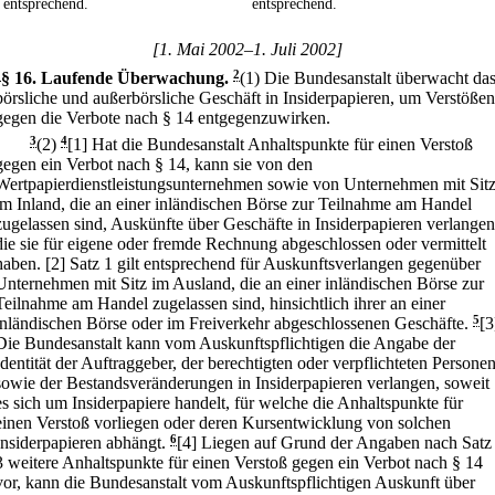
entsprechend.
entsprechend.
[1. Mai 2002–1. Juli 2002]
1
§ 16
.
Laufende Überwachung.
2
(1) Die Bundesanstalt überwacht da
börsliche und außerbörsliche Geschäft in Insiderpapieren, um Verstößen
gegen die Verbote nach § 14 entgegenzuwirken.
3
(2)
4
[1] Hat die Bundesanstalt Anhaltspunkte für einen Verstoß
gegen ein Verbot nach § 14, kann sie von den
Wertpapierdienstleistungsunternehmen sowie von Unternehmen mit Sit
im Inland, die an einer inländischen Börse zur Teilnahme am Handel
zugelassen sind, Auskünfte über Geschäfte in Insiderpapieren verlangen
die sie für eigene oder fremde Rechnung abgeschlossen oder vermittelt
haben.
[2] Satz 1 gilt entsprechend für Auskunftsverlangen gegenüber
Unternehmen mit Sitz im Ausland, die an einer inländischen Börse zur
Teilnahme am Handel zugelassen sind, hinsichtlich ihrer an einer
inländischen Börse oder im Freiverkehr abgeschlossenen Geschäfte.
5
[3
Die Bundesanstalt kann vom Auskunftspflichtigen die Angabe der
Identität der Auftraggeber, der berechtigten oder verpflichteten Persone
sowie der Bestandsveränderungen in Insiderpapieren verlangen, soweit
es sich um Insiderpapiere handelt, für welche die Anhaltspunkte für
einen Verstoß vorliegen oder deren Kursentwicklung von solchen
Insiderpapieren abhängt.
6
[4] Liegen auf Grund der Angaben nach Satz
3 weitere Anhaltspunkte für einen Verstoß gegen ein Verbot nach § 14
vor, kann die Bundesanstalt vom Auskunftspflichtigen Auskunft über