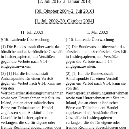
[2. Juli 2016–3. Januar 2018]
[30. Oktober 2004–2. Juli 2016]
[1. Juli 2002–30. Oktober 2004]
[1. Juli 2002]
[1. Mai 2002]
§ 16. Laufende Überwachung
§ 16. Laufende Überwachung
(1) Die Bundesanstalt überwacht das
(1) Die Bundesanstalt überwacht das
börsliche und außerbörsliche Geschäft
börsliche und außerbörsliche Geschäft
in Insiderpapieren, um Verstößen
in Insiderpapieren, um Verstößen
gegen die Verbote nach § 14
gegen die Verbote nach § 14
entgegenzuwirken.
entgegenzuwirken.
(2) [1] Hat die Bundesanstalt
(2) [1] Hat die Bundesanstalt
Anhaltspunkte für einen Verstoß
Anhaltspunkte für einen Verstoß
gegen ein Verbot nach § 14, kann sie
gegen ein Verbot nach § 14, kann sie
von den
von den
Wertpapierdienstleistungsunternehmen
Wertpapierdienstleistungsunternehmen
sowie von Unternehmen mit Sitz im
sowie von Unternehmen mit Sitz im
Inland, die an einer inländischen
Inland, die an einer inländischen
Börse zur Teilnahme am Handel
Börse zur Teilnahme am Handel
zugelassen sind, Auskünfte über
zugelassen sind, Auskünfte über
Geschäfte in Insiderpapieren
Geschäfte in Insiderpapieren
verlangen, die sie für eigene oder
verlangen, die sie für eigene oder
fremde Rechnung abgeschlossen oder
fremde Rechnung abgeschlossen oder