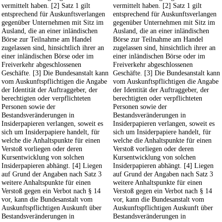
vermittelt haben. [2] Satz 1 gilt
vermittelt haben. [2] Satz 1 gilt
entsprechend für Auskunftsverlangen
entsprechend für Auskunftsverlangen
gegenüber Unternehmen mit Sitz im
gegenüber Unternehmen mit Sitz im
Ausland, die an einer inländischen
Ausland, die an einer inländischen
Börse zur Teilnahme am Handel
Börse zur Teilnahme am Handel
zugelassen sind, hinsichtlich ihrer an
zugelassen sind, hinsichtlich ihrer an
einer inländischen Börse oder im
einer inländischen Börse oder im
Freiverkehr abgeschlossenen
Freiverkehr abgeschlossenen
Geschäfte. [3] Die Bundesanstalt kann
Geschäfte. [3] Die Bundesanstalt kann
vom Auskunftspflichtigen die Angabe
vom Auskunftspflichtigen die Angabe
der Identität der Auftraggeber, der
der Identität der Auftraggeber, der
berechtigten oder verpflichteten
berechtigten oder verpflichteten
Personen sowie der
Personen sowie der
Bestandsveränderungen in
Bestandsveränderungen in
Insiderpapieren verlangen, soweit es
Insiderpapieren verlangen, soweit es
sich um Insiderpapiere handelt, für
sich um Insiderpapiere handelt, für
welche die Anhaltspunkte für einen
welche die Anhaltspunkte für einen
Verstoß vorliegen oder deren
Verstoß vorliegen oder deren
Kursentwicklung von solchen
Kursentwicklung von solchen
Insiderpapieren abhängt. [4] Liegen
Insiderpapieren abhängt. [4] Liegen
auf Grund der Angaben nach Satz 3
auf Grund der Angaben nach Satz 3
weitere Anhaltspunkte für einen
weitere Anhaltspunkte für einen
Verstoß gegen ein Verbot nach § 14
Verstoß gegen ein Verbot nach § 14
vor, kann die Bundesanstalt vom
vor, kann die Bundesanstalt vom
Auskunftspflichtigen Auskunft über
Auskunftspflichtigen Auskunft über
Bestandsveränderungen in
Bestandsveränderungen in