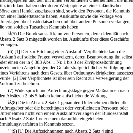
Insiderpapieren und den mit ihnen verbundenen Unternehmen, die ihre
Sitz im Inland haben oder deren Wertpapiere an einer inländischen
Börse zum Handel zugelassen sind, sowie den Personen, die Kenntnis
von einer Insidertatsache haben, Auskünfte sowie die Vorlage von
Unterlagen über Insidertatsachen und über andere Personen verlangen,
die von solchen Tatsachen Kenntnis haben.
11
(5) Die Bundesanstalt kann von Personen, deren Identität nach
Absatz 2 Satz 3 mitgeteilt worden ist, Auskünfte über diese Geschäfte
verlangen.
(6)
[1] Der zur Erteilung einer Auskunft Verpflichtete kann die
Auskunft auf solche Fragen verweigern, deren Beantwortung ihn selbst
oder einen der in § 383 Abs. 1 Nr. 1 bis 3 der Zivilprozeßordnung
bezeichneten Angehörigen der Gefahr strafgerichtlicher Verfolgung ode
eines Verfahrens nach dem Gesetz über Ordnungswidrigkeiten aussetze
würde.
[2] Der Verpflichtete ist über sein Recht zur Verweigerung der
Auskunft zu belehren.
(7) Widerspruch und Anfechtungsklage gegen Maßnahmen nach
den Absätzen 2 bis 5 haben keine aufschiebende Wirkung.
12
(8) Die in Absatz 2 Satz 1 genannten Unternehmen dürfen die
Auftraggeber oder die berechtigten oder verpflichteten Personen oder
Unternehmen nicht von einem Auskunftsverlangen der Bundesanstalt
nach Absatz 2 Satz 1 oder einem daraufhin eingeleiteten
Ermittlungsverfahren in Kenntnis setzen.
13
(9)
[1] Die Aufzeichnungen nach Absatz 2 Satz 4 sind