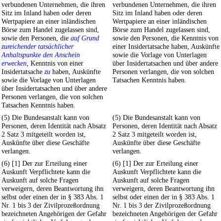
verbundenen Unternehmen, die ihren
verbundenen Unternehmen, die ihren
Sitz im Inland haben oder deren
Sitz im Inland haben oder deren
Wertpapiere an einer inländischen
Wertpapiere an einer inländischen
Börse zum Handel zugelassen sind,
Börse zum Handel zugelassen sind,
sowie den Personen, die
auf Grund
sowie den Personen, die Kenntnis von
zureichender tatsächlicher
einer Insidertatsache haben, Auskünfte
Anhaltspunkte den Anschein
sowie die Vorlage von Unterlagen
erwecken,
Kenntnis von einer
über Insidertatsachen und über andere
Insidertatsache
zu
haben, Auskünfte
Personen verlangen, die von solchen
sowie die Vorlage von Unterlagen
Tatsachen Kenntnis haben.
über Insidertatsachen und über andere
Personen verlangen, die von solchen
Tatsachen Kenntnis haben.
(5) Die Bundesanstalt kann von
(5) Die Bundesanstalt kann von
Personen, deren Identität nach Absatz
Personen, deren Identität nach Absatz
2 Satz 3 mitgeteilt worden ist,
2 Satz 3 mitgeteilt worden ist,
Auskünfte über diese Geschäfte
Auskünfte über diese Geschäfte
verlangen.
verlangen.
(6) [1] Der zur Erteilung einer
(6) [1] Der zur Erteilung einer
Auskunft Verpflichtete kann die
Auskunft Verpflichtete kann die
Auskunft auf solche Fragen
Auskunft auf solche Fragen
verweigern, deren Beantwortung ihn
verweigern, deren Beantwortung ihn
selbst oder einen der in § 383 Abs. 1
selbst oder einen der in § 383 Abs. 1
Nr. 1 bis 3 der Zivilprozeßordnung
Nr. 1 bis 3 der Zivilprozeßordnung
bezeichneten Angehörigen der Gefahr
bezeichneten Angehörigen der Gefahr