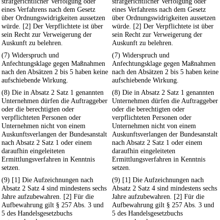
strafgerichtlicher Verfolgung oder
strafgerichtlicher Verfolgung oder
eines Verfahrens nach dem Gesetz
eines Verfahrens nach dem Gesetz
über Ordnungswidrigkeiten aussetzen
über Ordnungswidrigkeiten aussetzen
würde. [2] Der Verpflichtete ist über
würde. [2] Der Verpflichtete ist über
sein Recht zur Verweigerung der
sein Recht zur Verweigerung der
Auskunft zu belehren.
Auskunft zu belehren.
(7) Widerspruch und
(7) Widerspruch und
Anfechtungsklage gegen Maßnahmen
Anfechtungsklage gegen Maßnahmen
nach den Absätzen 2 bis 5 haben keine
nach den Absätzen 2 bis 5 haben keine
aufschiebende Wirkung.
aufschiebende Wirkung.
(8) Die in Absatz 2 Satz 1 genannten
(8) Die in Absatz 2 Satz 1 genannten
Unternehmen dürfen die Auftraggeber
Unternehmen dürfen die Auftraggeber
oder die berechtigten oder
oder die berechtigten oder
verpflichteten Personen oder
verpflichteten Personen oder
Unternehmen nicht von einem
Unternehmen nicht von einem
Auskunftsverlangen der Bundesanstalt
Auskunftsverlangen der Bundesanstalt
nach Absatz 2 Satz 1 oder einem
nach Absatz 2 Satz 1 oder einem
daraufhin eingeleiteten
daraufhin eingeleiteten
Ermittlungsverfahren in Kenntnis
Ermittlungsverfahren in Kenntnis
setzen.
setzen.
(9) [1] Die Aufzeichnungen nach
(9) [1] Die Aufzeichnungen nach
Absatz 2 Satz 4 sind mindestens sechs
Absatz 2 Satz 4 sind mindestens sechs
Jahre aufzubewahren. [2] Für die
Jahre aufzubewahren. [2] Für die
Aufbewahrung gilt § 257 Abs. 3 und
Aufbewahrung gilt § 257 Abs. 3 und
5 des Handelsgesetzbuchs
5 des Handelsgesetzbuchs