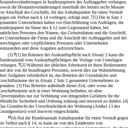
Bestandsveränderungen in Insiderpapieren der Auftraggeber verlangen,
soweit die Bestandsveränderungen innerhalb der letzten sechs Monate
vor Abschluß des Geschäfts, für das Anhaltspunkte für einen Verstoß
gegen ein Verbot nach § 14 vorliegen, erfolgt sind.
7
[5] Die in Satz 1
genannten Unternehmen haben vor Durchführung von Aufträgen, die
Insiderpapiere im Sinne des § 12 zum Gegenstand haben, bei
natürlichen Personen den Namen, das Geburtsdatum und die Anschrift,
bei Unternehmen die Firma und die Anschrift der Auftraggeber und der
berechtigten oder verpflichteten Personen oder Unternehmen
festzustellen und diese Angaben aufzuzeichnen.
(3)
8
[1] Im Rahmen der Auskunftspflicht nach Absatz 2 kann die
Bundesanstalt vom Auskunftspflichtigen die Vorlage von Unterlagen
verlangen.
9
[2] Während der üblichen Arbeitszeit ist ihren Bediensteten
und den von ihr beauftragten Personen, soweit dies zur Wahrnehmung
ihrer Aufgaben erforderlich ist, das Betreten der Grundstücke und
Geschäftsräume der in Absatz 2 Satz 1 genannten Unternehmen zu
gestatten.
[3] Das Betreten außerhalb dieser Zeit, oder wenn die
Geschäftsräume sich in einer Wohnung befinden, ist ohne
Einverständnis nur zur Verhütung von dringenden Gefahren für die
öffentliche Sicherheit und Ordnung zulässig und insoweit zu dulden.
[4
Das Grundrecht der Unverletzlichkeit der Wohnung (Artikel 13 des
Grundgesetzes) wird insoweit eingeschränkt.
10
(4) Hat die Bundesanstalt Anhaltspunkte für einen Verstoß gegen
ein Verbot nach § 14, so kann sie von den Emittenten von