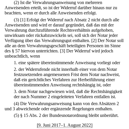
(2) Ist die Verwahrungsanweisung von mehreren
Anweisenden erteilt, so ist der Widerruf darüber hinaus nur zu
beachten, wenn er durch alle Anweisenden erfolgt.
(3)
[1] Erfolgt der Widerruf nach Absatz 2 nicht durch alle
Anweisenden und wird er darauf gegründet, daß das mit der
Verwahrung durchzuführende Rechtsverhältnis aufgehoben,
unwirksam oder rückabzuwickeln sei, soll sich der Notar jeder
Verfügung über das Verwahrungsgut enthalten.
[2] Der Notar soll
alle an dem Verwahrungsgeschäft beteiligten Personen im Sinne
des § 57 hiervon unterrichten.
[3] Der Widerruf wird jedoch
unbeachtlich, wenn
1.
eine spätere übereinstimmende Anweisung vorliegt oder
2.
der Widerrufende nicht innerhalb einer von dem Notar
festzusetzenden angemessenen Frist dem Notar nachweist,
daß ein gerichtliches Verfahren zur Herbeiführung einer
übereinstimmenden Anweisung rechtshängig ist, oder
3.
dem Notar nachgewiesen wird, daß die Rechtshängigkeit
der nach Nummer 2 eingeleiteten Verfahren entfallen ist.
(4) Die Verwahrungsanweisung kann von den Absätzen 2
und 3 abweichende oder ergänzende Regelungen enthalten.
(5) § 15 Abs. 2 der Bundesnotarordnung bleibt unberührt.
[9. Juni 2017–1. August 2022]