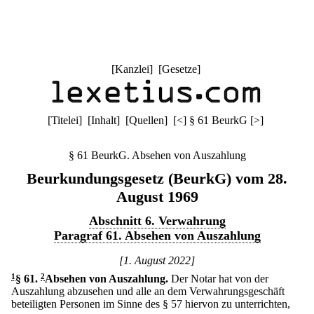
[
Kanzlei
] [
Gesetze
]
[
Titelei
] [
Inhalt
] [
Quellen
]
[
<
]
§ 61 BeurkG
[
>
]
§ 61 BeurkG. Absehen von Auszahlung
Beurkundungsgesetz (BeurkG) vom 28.
August 1969
Abschnitt 6. Verwahrung
Paragraf 61. Absehen von Auszahlung
[1. August 2022]
1
§ 61
.
2
Absehen von Auszahlung.
Der Notar hat von der
Auszahlung abzusehen und alle an dem Verwahrungsgeschäft
beteiligten Personen im Sinne des § 57 hiervon zu unterrichten,