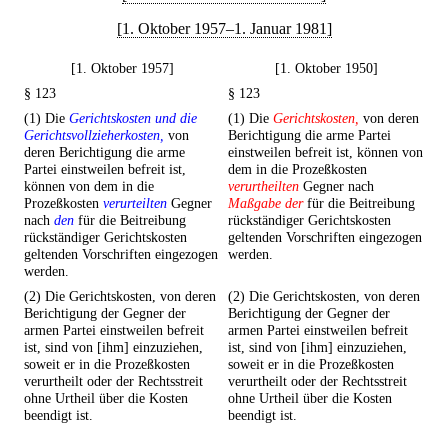
[1. Oktober 1957–1. Januar 1981]
[1. Oktober 1957]
[1. Oktober 1950]
§ 123
§ 123
(1) Die
Gerichtskosten und die
(1) Die
Gerichtskosten,
von deren
Gerichtsvollzieherkosten,
von
Berichtigung die arme Partei
deren Berichtigung die arme
einstweilen befreit ist, können von
Partei einstweilen befreit ist,
dem in die Prozeßkosten
können von dem in die
verurtheilten
Gegner nach
Prozeßkosten
verurteilten
Gegner
Maßgabe der
für die Beitreibung
nach
den
für die Beitreibung
rückständiger Gerichtskosten
rückständiger Gerichtskosten
geltenden Vorschriften eingezogen
geltenden Vorschriften eingezogen
werden.
werden.
(2) Die Gerichtskosten, von deren
(2) Die Gerichtskosten, von deren
Berichtigung der Gegner der
Berichtigung der Gegner der
armen Partei einstweilen befreit
armen Partei einstweilen befreit
ist, sind von [ihm] einzuziehen,
ist, sind von [ihm] einzuziehen,
soweit er in die Prozeßkosten
soweit er in die Prozeßkosten
verurtheilt oder der Rechtsstreit
verurtheilt oder der Rechtsstreit
ohne Urtheil über die Kosten
ohne Urtheil über die Kosten
beendigt ist.
beendigt ist.