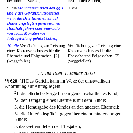
bestimmten Sachen;
bestimmten Sachen;
9. die
Maßnahmen nach den §§ 1
9. die
und 2 des Gewaltschutzgesetzes,
wenn die Beteiligten einen auf
Dauer angelegten gemeinsamen
Haushalt führen oder innerhalb
von sechs Monaten vor
Antragstellung geführt haben;
10. die
Verpflichtung zur Leistung
Verpflichtung zur Leistung eines
eines Kostenvorschusses für die
Kostenvorschusses für die
Ehesache und Folgesachen. [2]
Ehesache und Folgesachen. [2]
(weggefallen)
(weggefallen)
[1. Juli 1998–1. Januar 2002]
1
§ 620
.
[1] Das Gericht kann im Wege der einstweiligen
Anordnung auf Antrag regeln:
2
1.
die elterliche Sorge für ein gemeinschaftliches Kind;
3
2.
den Umgang eines Elternteils mit dem Kinde;
3.
die Herausgabe des Kindes an den anderen Elternteil;
4
4.
die Unterhaltspflicht gegenüber einem minderjährigen
Kinde;
5.
das Getrenntleben der Ehegatten;