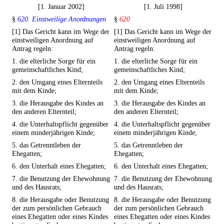
[1. Januar 2002]
[1. Juli 1998]
§
620. Einstweilige Anordnungen
§
620
[1] Das Gericht kann im Wege der
[1] Das Gericht kann im Wege der
einstweiligen Anordnung auf
einstweiligen Anordnung auf
Antrag regeln:
Antrag regeln:
1. die elterliche Sorge für ein
1. die elterliche Sorge für ein
gemeinschaftliches Kind;
gemeinschaftliches Kind;
2. den Umgang eines Elternteils
2. den Umgang eines Elternteils
mit dem Kinde;
mit dem Kinde;
3. die Herausgabe des Kindes an
3. die Herausgabe des Kindes an
den anderen Elternteil;
den anderen Elternteil;
4. die Unterhaltspflicht gegenüber
4. die Unterhaltspflicht gegenüber
einem minderjährigen Kinde;
einem minderjährigen Kinde;
5. das Getrenntleben der
5. das Getrenntleben der
Ehegatten;
Ehegatten;
6. den Unterhalt eines Ehegatten;
6. den Unterhalt eines Ehegatten;
7. die Benutzung der Ehewohnung
7. die Benutzung der Ehewohnung
und des Hausrats;
und des Hausrats;
8. die Herausgabe oder Benutzung
8. die Herausgabe oder Benutzung
der zum persönlichen Gebrauch
der zum persönlichen Gebrauch
eines Ehegatten oder eines Kindes
eines Ehegatten oder eines Kindes