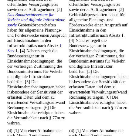
öffentlicher Versorgungsnetze
öffentlicher Versorgungsnetze
sowie deren Auftragnehmer. [3]
sowie deren Auftragnehmer. [3]
Das Bundesministerium für
Gebietskörperschaften haben für
Verkehr und digitale Infrastruktur
allgemeine Planungs- und
sowie
Gebietskörperschaften
Förderzwecke einen Anspruch auf
haben für allgemeine Planungs-
Einsichtnahme in den
und Förderzwecke einen Anspruch
Infrastrukturatlas nach Absatz 1.
auf Einsichtnahme in den
[4] Näheres regelt die
Infrastrukturatlas nach Absatz
1
Bundesnetzagentur in
Satz
1. [4] Näheres regelt die
Einsichtnahmebedingungen, die
Bundesnetzagentur in
der vorherigen Zustimmung des
Einsichtnahmebedingungen, die
Bundesministeriums für Verkehr
der vorherigen Zustimmung des
und digitale Infrastruktur
Bundesministeriums für Verkehr
bedürfen. [5] Die
und digitale Infrastruktur
Einsichtnahmebedingungen haben
bedürfen. [5] Die
insbesondere der Sensitivität der
Einsichtnahmebedingungen haben
erfassten Daten und dem zu
insbesondere der Sensitivität der
erwartenden Verwaltungsaufwand
erfassten Daten und dem zu
Rechnung zu tragen. [6] Die
erwartenden Verwaltungsaufwand
Einsichtnahmeberechtigten haben
Rechnung zu tragen. [6] Die
die Vertraulichkeit nach § 77m zu
Einsichtnahmeberechtigten haben
wahren.
die Vertraulichkeit nach § 77m zu
wahren.
(4) [1] Von einer Aufnahme der
(4) [1] Von einer Aufnahme der
nach Absatz 2 erhaltenen
nach Absatz 2 erhaltenen