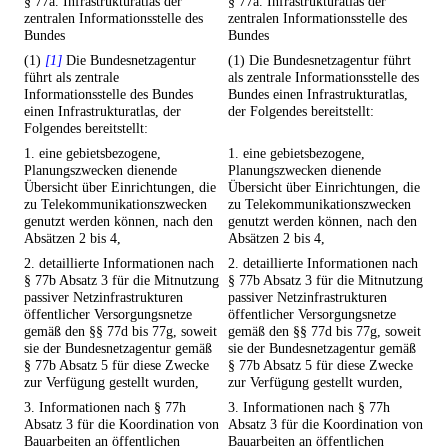
§ 77a. Infrastrukturatlas der
§ 77a. Infrastrukturatlas der
zentralen Informationsstelle des
zentralen Informationsstelle des
Bundes
Bundes
(1)
[1]
Die Bundesnetzagentur
(1) Die Bundesnetzagentur führt
führt als zentrale
als zentrale Informationsstelle des
Informationsstelle des Bundes
Bundes einen Infrastrukturatlas,
einen Infrastrukturatlas, der
der Folgendes bereitstellt:
Folgendes bereitstellt:
1. eine gebietsbezogene,
1. eine gebietsbezogene,
Planungszwecken dienende
Planungszwecken dienende
Übersicht über Einrichtungen, die
Übersicht über Einrichtungen, die
zu Telekommunikationszwecken
zu Telekommunikationszwecken
genutzt werden können, nach den
genutzt werden können, nach den
Absätzen 2 bis 4,
Absätzen 2 bis 4,
2. detaillierte Informationen nach
2. detaillierte Informationen nach
§ 77b Absatz 3 für die Mitnutzung
§ 77b Absatz 3 für die Mitnutzung
passiver Netzinfrastrukturen
passiver Netzinfrastrukturen
öffentlicher Versorgungsnetze
öffentlicher Versorgungsnetze
gemäß den §§ 77d bis 77g, soweit
gemäß den §§ 77d bis 77g, soweit
sie der Bundesnetzagentur gemäß
sie der Bundesnetzagentur gemäß
§ 77b Absatz 5 für diese Zwecke
§ 77b Absatz 5 für diese Zwecke
zur Verfügung gestellt wurden,
zur Verfügung gestellt wurden,
3. Informationen nach § 77h
3. Informationen nach § 77h
Absatz 3 für die Koordination von
Absatz 3 für die Koordination von
Bauarbeiten an öffentlichen
Bauarbeiten an öffentlichen