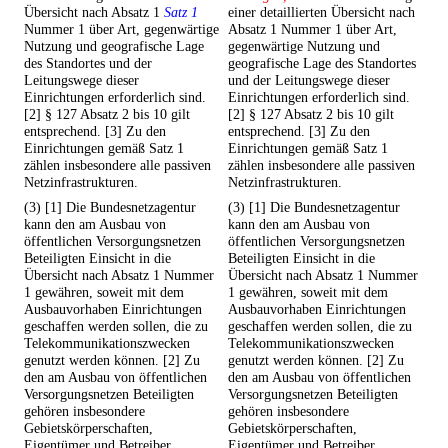
Übersicht nach Absatz 1
Satz 1
einer detaillierten Übersicht nach
Nummer 1 über Art, gegenwärtige
Absatz 1 Nummer 1 über Art,
Nutzung und geografische Lage
gegenwärtige Nutzung und
des Standortes und der
geografische Lage des Standortes
Leitungswege dieser
und der Leitungswege dieser
Einrichtungen erforderlich sind.
Einrichtungen erforderlich sind.
[2] § 127 Absatz 2 bis 10 gilt
[2] § 127 Absatz 2 bis 10 gilt
entsprechend. [3] Zu den
entsprechend. [3] Zu den
Einrichtungen gemäß Satz 1
Einrichtungen gemäß Satz 1
zählen insbesondere alle passiven
zählen insbesondere alle passiven
Netzinfrastrukturen.
Netzinfrastrukturen.
(3) [1] Die Bundesnetzagentur
(3) [1] Die Bundesnetzagentur
kann den am Ausbau von
kann den am Ausbau von
öffentlichen Versorgungsnetzen
öffentlichen Versorgungsnetzen
Beteiligten Einsicht in die
Beteiligten Einsicht in die
Übersicht nach Absatz 1 Nummer
Übersicht nach Absatz 1 Nummer
1 gewähren, soweit mit dem
1 gewähren, soweit mit dem
Ausbauvorhaben Einrichtungen
Ausbauvorhaben Einrichtungen
geschaffen werden sollen, die zu
geschaffen werden sollen, die zu
Telekommunikationszwecken
Telekommunikationszwecken
genutzt werden können. [2] Zu
genutzt werden können. [2] Zu
den am Ausbau von öffentlichen
den am Ausbau von öffentlichen
Versorgungsnetzen Beteiligten
Versorgungsnetzen Beteiligten
gehören insbesondere
gehören insbesondere
Gebietskörperschaften,
Gebietskörperschaften,
Eigentümer und Betreiber
Eigentümer und Betreiber