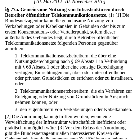
[10. Mai 2012–10. November 2016]
1
§ 77a
.
Gemeinsame Nutzung von Infrastrukturen durch
Betreiber öffentlicher Telekommunikationsnetze.
(1)
[1] Die
Bundesnetzagentur kann die gemeinsame Nutzung von
Verkabelungen oder Kabelkanälen in Gebäuden oder bis zum
ersten Konzentrations- oder Verteilerpunkt, sofern dieser
außerhalb des Gebäudes liegt, durch Betreiber öffentlicher
Telekommunikationsnetze folgenden Personen gegenüber
anordnen:
1.
Telekommunikationsnetzbetreibern, die über eine
Nutzungsberechtigung nach § 69 Absatz 1 in Verbindung
mit § 68 Absatz 1 oder über eine sonstige Berechtigung
verfügen, Einrichtungen auf, über oder unter öffentlichen
oder privaten Grundstücken zu errichten oder zu installieren,
oder
2.
Telekommunikationsnetzbetreibern, die ein Verfahren zur
Enteignung oder Nutzung von Grundstücken in Anspruch
nehmen können, oder
3.
den Eigentümern von Verkabelungen oder Kabelkanälen.
[2] Die Anordnung kann getroffen werden, wenn eine
Vervielfachung der Infrastruktur wirtschaftlich ineffizient oder
praktisch unmöglich wäre.
[3] Vor dem Erlass der Anordnung
gibt die Bundesnetzagentur allen interessierten Kreisen die
Gelegenheit, innerhalb angemessener Zeit Stellung zu nehmen.