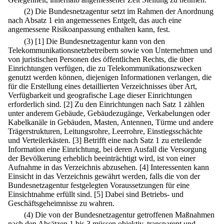
(2) Die Bundesnetzagentur setzt im Rahmen der Anordnung
nach Absatz 1 ein angemessenes Entgelt, das auch eine
angemessene Risikoanpassung enthalten kann, fest.
(3)
[1] Die Bundesnetzagentur kann von den
Telekommunikationsnetzbetreibern sowie von Unternehmen und
von juristischen Personen des öffentlichen Rechts, die über
Einrichtungen verfügen, die zu Telekommunikationszwecken
genutzt werden können, diejenigen Informationen verlangen, die
für die Erstellung eines detaillierten Verzeichnisses über Art,
Verfügbarkeit und geografische Lage dieser Einrichtungen
erforderlich sind.
[2] Zu den Einrichtungen nach Satz 1 zählen
unter anderem Gebäude, Gebäudezugänge, Verkabelungen oder
Kabelkanäle in Gebäuden, Masten, Antennen, Türme und andere
Trägerstrukturen, Leitungsrohre, Leerrohre, Einstiegsschächte
und Verteilerkästen.
[3] Betrifft eine nach Satz 1 zu erteilende
Information eine Einrichtung, bei deren Ausfall die Versorgung
der Bevölkerung erheblich beeinträchtigt wird, ist von einer
Aufnahme in das Verzeichnis abzusehen.
[4] Interessenten kann
Einsicht in das Verzeichnis gewährt werden, falls die von der
Bundesnetzagentur festgelegten Voraussetzungen für eine
Einsichtnahme erfüllt sind.
[5] Dabei sind Betriebs- und
Geschäftsgeheimnisse zu wahren.
(4) Die von der Bundesnetzagentur getroffenen Maßnahmen
nach den Absätzen 1 bis 3 müssen objektiv, transparent und