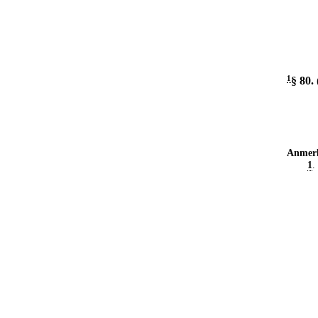
1
§ 80
.
Anmer
1
.