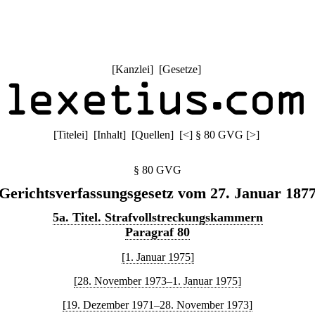
[
Kanzlei
] [
Gesetze
]
[
Titelei
] [
Inhalt
] [
Quellen
]
[
<
]
§ 80 GVG
[
>
]
§ 80 GVG
Gerichtsverfassungsgesetz vom 27. Januar 187
5a. Titel. Strafvollstreckungskammern
Paragraf 80
[1. Januar 1975]
[28. November 1973–1. Januar 1975]
[19. Dezember 1971–28. November 1973]